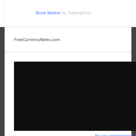
Stock Market
by TradingView
FreeCurrencyRates.com
Рынки криптовалют