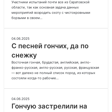
Участники испытаний почти все из Саратовской
области, так как основная задача данных
мероприятий возродить охоту с чистокровными
борзыми в своем…
С
04.06.2025
песней
С песней гончих, да по
гончих,
снежку
да
по
Восточная гончая, брудастая, английская, англо-
снежку
франко-русская, англо-русская, русская, французская
— вот далеко не полный список пород, из которых
состояли когда-то рабочие…
Гончую
04.06.2025
застрелили
Гончую застрелили на
на