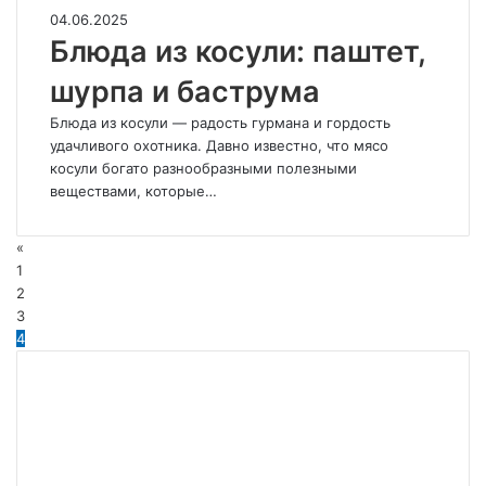
Блюда
04.06.2025
из
Блюда из косули: паштет,
косули:
шурпа и баструма
паштет,
шурпа
Блюда из косули — радость гурмана и гордость
и
удачливого охотника. Давно известно, что мясо
баструма
косули богато разнообразными полезными
веществами, которые…
«
1
2
3
4