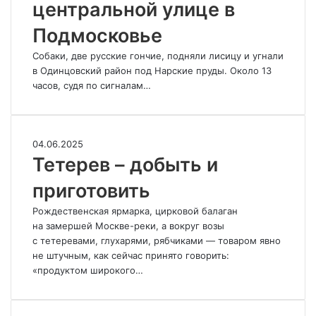
центральной улице в
центральной
улице
Подмосковье
в
Подмосковье
Собаки, две русские гончие, подняли лисицу и угнали
в Одинцовский район под Нарские пруды. Около 13
часов, судя по сигналам…
Тетерев
04.06.2025
–
Тетерев – добыть и
добыть
приготовить
и
приготовить
Рождественская ярмарка, цирковой балаган
на замершей Москве-реки, а вокруг возы
с тетеревами, глухарями, рябчиками — товаром явно
не штучным, как сейчас принято говорить:
«продуктом широкого…