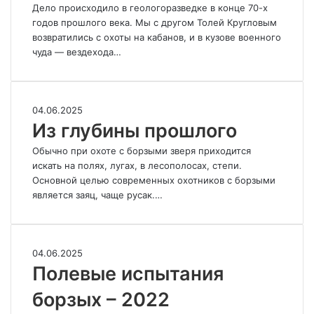
Дело происходило в геологоразведке в конце 70-х
годов прошлого века. Мы с другом Толей Кругловым
возвратились с охоты на кабанов, и в кузове военного
чуда — вездехода…
Из
04.06.2025
глубины
Из глубины прошлого
прошлого
Обычно при охоте с борзыми зверя приходится
искать на полях, лугах, в лесополосах, степи.
Основной целью современных охотников с борзыми
является заяц, чаще русак.…
Полевые
04.06.2025
испытания
Полевые испытания
борзых
борзых – 2022
–
2022