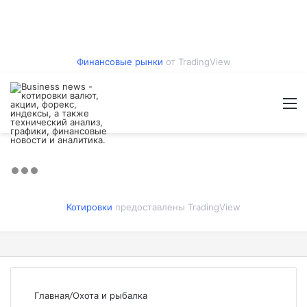
Финансовые рынки
от TradingView
Войти
Switch
Искат
М
skin
Котировки
предоставлены TradingView
Главная
/
Охота и рыбалка