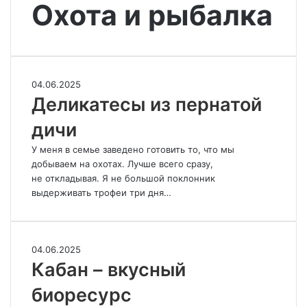
Охота и рыбалка
Деликатесы
04.06.2025
из
Деликатесы из пернатой
пернатой
дичи
дичи
У меня в семье заведено готовить то, что мы
добываем на охотах. Лучше всего сразу,
не откладывая. Я не большой поклонник
выдерживать трофеи три дня…
Кабан
04.06.2025
–
Кабан – вкусный
вкусный
биоресурс
биоресурс