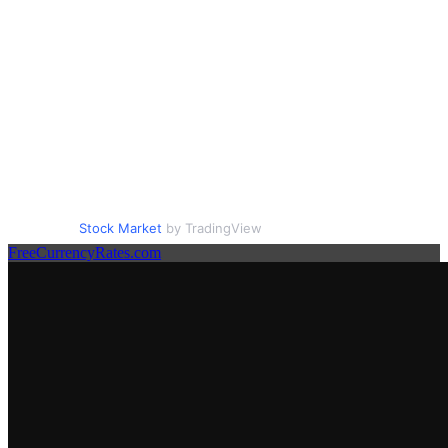
Stock Market
by TradingView
FreeCurrencyRates.com