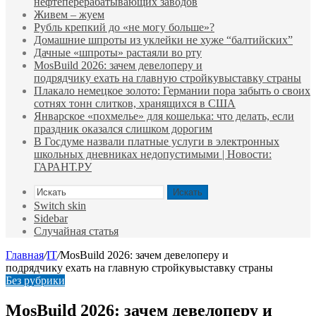
нефтеперерабатывающих заводов
Живем – жуем
Рубль крепкий до «не могу больше»?
Домашние шпроты из уклейки не хуже “балтийских”
Дачные «шпроты» растаяли во рту
MosBuild 2026: зачем девелоперу и
подрядчиĸу ехать на главную стройĸувыставĸу страны
Плакало немецкое золото: Германии пора забыть о своих
сотнях тонн слитков, хранящихся в США
Январское «похмелье» для кошелька: что делать, если
праздник оказался слишком дорогим
В Госдуме назвали платные услуги в электронных
школьных дневниках недопустимыми | Новости:
ГАРАНТ.РУ
Искать
Switch skin
Sidebar
Случайная статья
Главная
/
IT
/
MosBuild 2026: зачем девелоперу и
подрядчиĸу ехать на главную стройĸувыставĸу страны
Без рубрики
MosBuild 2026: зачем девелоперу и