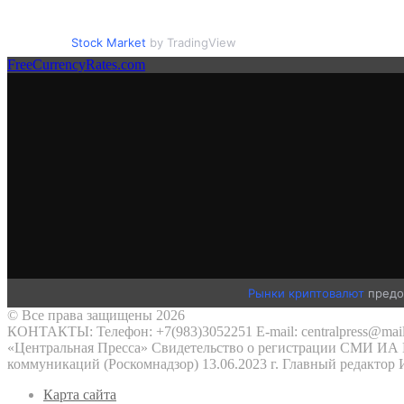
Stock Market
by TradingView
FreeCurrencyRates.com
Рынки криптовалют
предо
© Все права защищены 2026
КОНТАКТЫ: Телефон: +7(983)3052251 E-mail: centralpress@mail
«Центральная Пресса» Свидетельство о регистрации СМИ ИА №
коммуникаций (Роскомнадзор) 13.06.2023 г. Главный редактор
Карта сайта