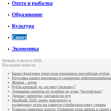
Охота и рыбалка
Образование
Культура
Спорт
Экономика
Четверг, 6 августа 2026
Последние новости
Банки Киргизии перестали принимать российские рубли 
Подоляка нашёл виновных в сожжении нефтеперерабаты
Живем – жуем
Рубль крепкий до «не могу больше»?
Домашние шпроты из уклейки не хуже “балтийских”
Дачные «шпроты» растаяли во рту
MosBuild 2026: зачем девелоперу и
подрядчиĸу ехать на главную стройĸувыставĸу страны
Плакало немецкое золото: Германии пора забыть о своих