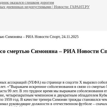
аздник оказался слишком дорогим
ьных дневниках недопустимыми | Новости: ГАРАНТ.РУ
тью Симоняна – РИА Новости Спорт, 24.11.2025
со смертью Симоняна – РИА Новости Спо
ых ассоциаций (УЕФА) на странице в соцсети Х выразил собол
 лет. «”Выражаем искренние соболезнования в связи со смерть
ста 99 лет. В это трудное время мы выражаем соболезнования ег
рне, четырехкратным чемпионом и двукратным обладателем Куб
9 по 1959 год. В качестве тренера Симонян трижды становился 
нимал руководящие должности в отечественном футболе – сначал