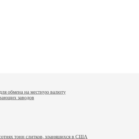
для обмена на местную валюту
вающих заводов
 сотнях тонн слитков, хранящихся в США