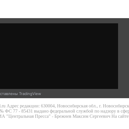
ставлены TradingView
.ru Адрес редакции: 630004, Новосибирская обл., г. Новосибирс
 ФС 77 - 85431 выдано федеральной службой по надзору в сфе
 ИА "Центральная Пресса" - Брежнев Максим Сергеевич На сайте