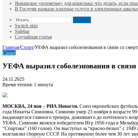
Январское «похмелье» для кошелька: что делать, если пр
В Госдуме назвали платные услуги в электронных школ
Искать
Switch skin
Sidebar
Случайная статья
Главная
/
Спорт
/
УЕФА выразил соболезнования в связи со смер
Спорт
УЕФА выразил соболезнования в связи 
24.11.2025
Время чтения: 1 минута
МОСКВА, 24 ноя – РИА Новости.
Союз европейских футбольн
года Никиты Симоняна. Симонян умер 23 ноября в возрасте 99
выдающегося главного тренера, дожившего до почтенного возра
УЕФА. Симонян являлся победителем Игр 1956 года в Мельбу
“Спартака” (160 голов). Он выступал за “красно-белых” с 194
возглавлял сборную СССР. На протяжении более чем 30 лет за