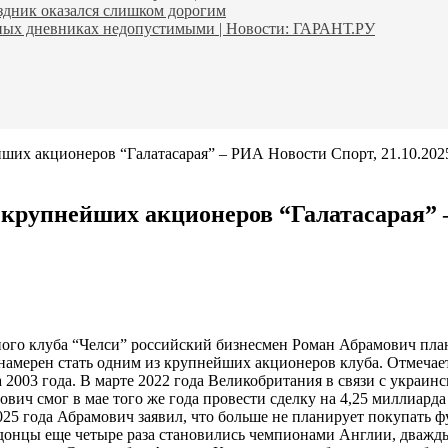
аздник оказался слишком дорогим
ьных дневниках недопустимыми | Новости: ГАРАНТ.РУ
ших акционеров “Галатасарая” – РИА Новости Спорт, 21.10.202
крупнейших акционеров “Галатасарая” –
го клуба “Челси” российский бизнесмен Роман Абрамович плани
амерен стать одним из крупнейших акционеров клуба. Отмечает
а 2003 года. В марте 2022 года Великобритания в связи с украи
ич смог в мае того же года провести сделку на 4,25 миллиард
025 года Абрамович заявил, что больше не планирует покупать 
ндонцы еще четыре раза становились чемпионами Англии, дважд