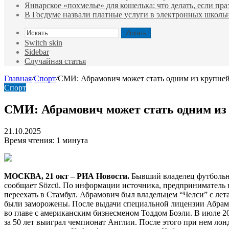
Январское «похмелье» для кошелька: что делать, если пр
В Госдуме назвали платные услуги в электронных школ
Искать
Switch skin
Sidebar
Случайная статья
Главная
/
Спорт
/
СМИ: Абрамович может стать одним из крупней
Спорт
СМИ: Абрамович может стать одним из 
21.10.2025
Время чтения: 1 минута
МОСКВА, 21 окт – РИА Новости.
Бывший владелец футбольно
сообщает Sözcü. По информации источника, предприниматель н
переехать в Стамбул. Абрамович был владельцем “Челси” с лет
были заморожены. После выдачи специальной лицензии Абрамов
во главе с американским бизнесменом Тоддом Боэли. В июле 2
за 50 лет выиграл чемпионат Англии. После этого при нем ло