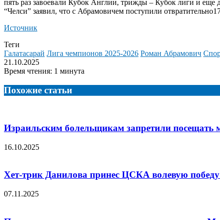
пять раз завоевали Кубок Англии, трижды – Кубок лиги и еще 
“Челси” заявил, что с Абрамовичем поступили отвратительно17
Источник
Теги
Галатасарай
Лига чемпионов 2025-2026
Роман Абрамович
Спо
21.10.2025
Время чтения: 1 минута
Похожие статьи
Израильским болельщикам запретили посещать ма
16.10.2025
Хет-трик Данилова принес ЦСКА волевую победу
07.11.2025