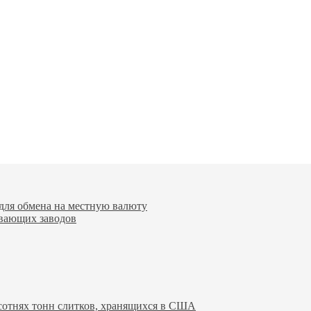
для обмена на местную валюту
вающих заводов
 сотнях тонн слитков, хранящихся в США