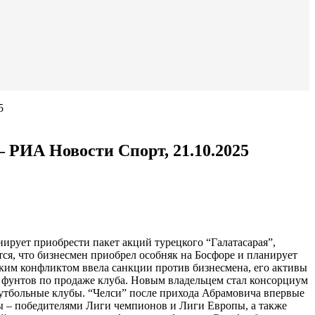
5
 РИА Новости Спорт, 21.10.2025
рует приобрести пакет акций турецкого “Галатасарая”,
ся, что бизнесмен приобрел особняк на Босфоре и планирует
нским конфликтом ввела санкции против бизнесмена, его активы
а фунтов по продаже клуба. Новым владельцем стал консорциум
футбольные клубы. “Челси” после прихода Абрамовича впервые
ы – победителями Лиги чемпионов и Лиги Европы, а также