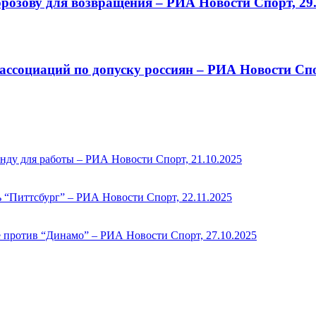
озову для возвращения – РИА Новости Спорт, 29.
ссоциаций по допуску россиян – РИА Новости Спор
нду для работы – РИА Новости Спорт, 21.10.2025
 “Питтсбург” – РИА Новости Спорт, 22.11.2025
е против “Динамо” – РИА Новости Спорт, 27.10.2025