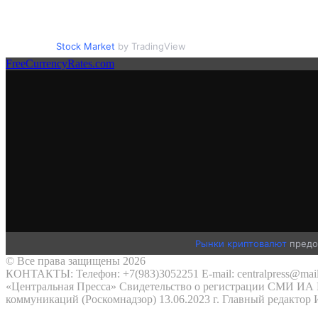
Stock Market
by TradingView
FreeCurrencyRates.com
Рынки криптовалют
предо
© Все права защищены 2026
КОНТАКТЫ: Телефон: +7(983)3052251 E-mail: centralpress@mail
«Центральная Пресса» Свидетельство о регистрации СМИ ИА №
коммуникаций (Роскомнадзор) 13.06.2023 г. Главный редактор