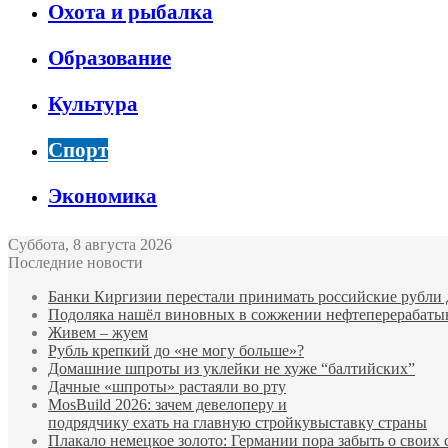
Охота и рыбалка
Образование
Культура
Спорт
Экономика
Суббота, 8 августа 2026
Последние новости
Банки Киргизии перестали принимать российские рубли 
Подоляка нашёл виновных в сожжении нефтеперерабаты
Живем – жуем
Рубль крепкий до «не могу больше»?
Домашние шпроты из уклейки не хуже “балтийских”
Дачные «шпроты» растаяли во рту
MosBuild 2026: зачем девелоперу и
подрядчиĸу ехать на главную стройĸувыставĸу страны
Плакало немецкое золото: Германии пора забыть о своих