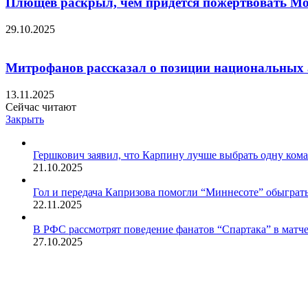
Плющев раскрыл, чем придется пожертвовать Мор
29.10.2025
Митрофанов рассказал о позиции национальных а
13.11.2025
Сейчас читают
Закрыть
Гершкович заявил, что Карпину лучше выбрать одну кома
21.10.2025
Гол и передача Капризова помогли “Миннесоте” обыграть
22.11.2025
В РФС рассмотрят поведение фанатов “Спартака” в матч
27.10.2025