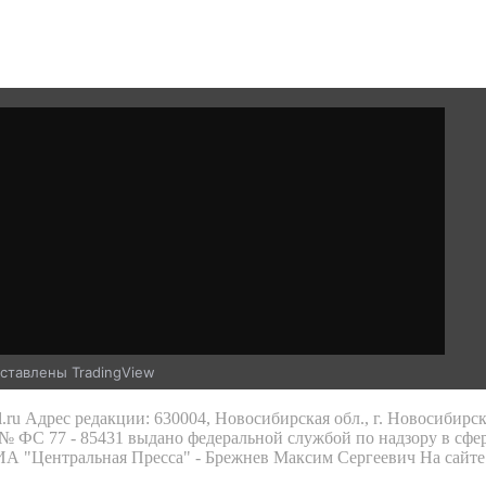
ставлены TradingView
.ru Адрес редакции: 630004, Новосибирская обл., г. Новосибирс
 ФС 77 - 85431 выдано федеральной службой по надзору в сфе
 ИА "Центральная Пресса" - Брежнев Максим Сергеевич На сайте