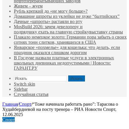
нефтеперерабатывающих заводов
Живем – жуем
Рубль крепкий до «не могу больше»?
Домашние шпроты из уклейки не хуже “балтийских”
Дачные «шпроты» растаяли во рту
MosBuild 2026: зачем девелоперу и
подрядчиĸу ехать на главную стройĸувыставĸу страны
Плакало немецкое золото: Германии пора забыть о своих
сотнях тонн слитков, хранящихся в США
Январское «похмелье» для кошелька: что делать, если
праздник оказался слишком дорогим
В Госдуме назвали платные услуги в электронных
школьных дневниках недопустимыми | Новости:
ГАРАНТ.РУ
Искать
Switch skin
Sidebar
Случайная статья
Главная
/
Спорт
/
“Тоже начинала работать рано”: Тарасова о
Худайбердиевой на посту тренера – РИА Новости Спорт,
12.06.2025
Спорт