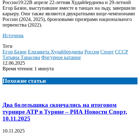
России19:22
В апреле 22‑летняя Худайбердиева и 29‑летний
Егор Базин, выступавшие вместе в танцах на льду, завершили
карьеру. Они также являются двукратными вице-чемпионами
России (2024, 2025), бронзовыми призерами национального
первенства (2022).
Источник
Теги
Егор Базин
Елизавета Худайбердиева
Россия
Спорт
СССР
Татьяна Тарасова
Фигурное катание
12.06.2025
Время чтения: 1 минута
Похожие статьи
Два болельщика скончались на итоговом
турнире ATP в Турине – РИА Новости Спорт,
10.11.2025
10.11.2025