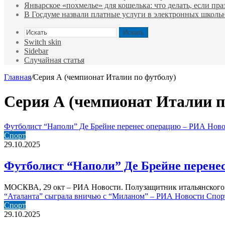
Январское «похмелье» для кошелька: что делать, если пр
В Госдуме назвали платные услуги в электронных школ
Искать
Switch skin
Sidebar
Случайная статья
Главная
/
Серия А (чемпионат Италии по футболу)
Серия А (чемпионат Италии п
Футболист “Наполи” Де Брейне перенес операцию – РИА Новос
Спорт
29.10.2025
Футболист “Наполи” Де Брейне перенес
МОСКВА, 29 окт – РИА Новости. Полузащитник итальянского 
“Аталанта” сыграла вничью с “Миланом” – РИА Новости Спорт
Спорт
29.10.2025