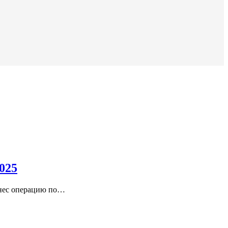
025
енес операцию по…