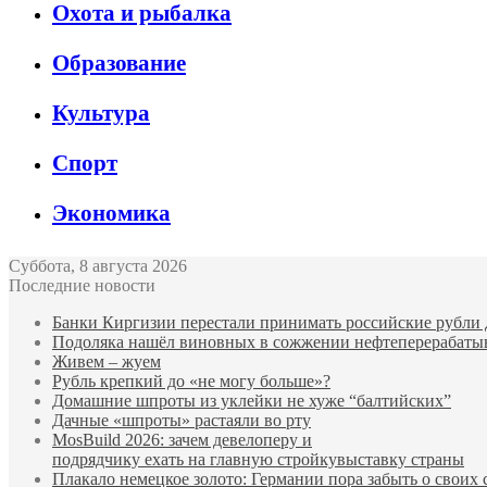
Охота и рыбалка
Образование
Культура
Спорт
Экономика
Суббота, 8 августа 2026
Последние новости
Банки Киргизии перестали принимать российские рубли 
Подоляка нашёл виновных в сожжении нефтеперерабаты
Живем – жуем
Рубль крепкий до «не могу больше»?
Домашние шпроты из уклейки не хуже “балтийских”
Дачные «шпроты» растаяли во рту
MosBuild 2026: зачем девелоперу и
подрядчиĸу ехать на главную стройĸувыставĸу страны
Плакало немецкое золото: Германии пора забыть о своих