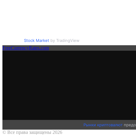
Stock Market
by TradingView
FreeCurrencyRates.com
Рынки криптовалют
предо
© Все права защищены 2026