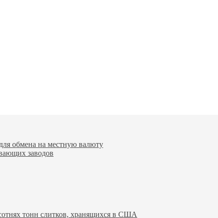
для обмена на местную валюту
вающих заводов
 сотнях тонн слитков, хранящихся в США