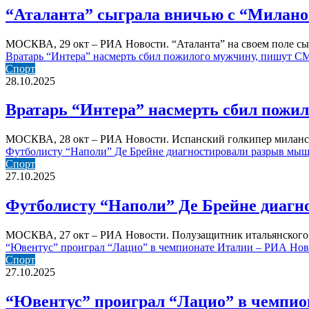
“Аталанта” сыграла вничью с “Миланом
МОСКВА, 29 окт – РИА Новости. “Аталанта” на своем поле сы
Вратарь “Интера” насмерть сбил пожилого мужчину, пишут СМ
Спорт
28.10.2025
Вратарь “Интера” насмерть сбил пожил
МОСКВА, 28 окт – РИА Новости. Испанский голкипер миланск
Футболисту “Наполи” Де Брейне диагностировали разрыв мыш
Спорт
27.10.2025
Футболисту “Наполи” Де Брейне диагн
МОСКВА, 27 окт – РИА Новости. Полузащитник итальянского 
“Ювентус” проиграл “Лацио” в чемпионате Италии – РИА Ново
Спорт
27.10.2025
“Ювентус” проиграл “Лацио” в чемпион