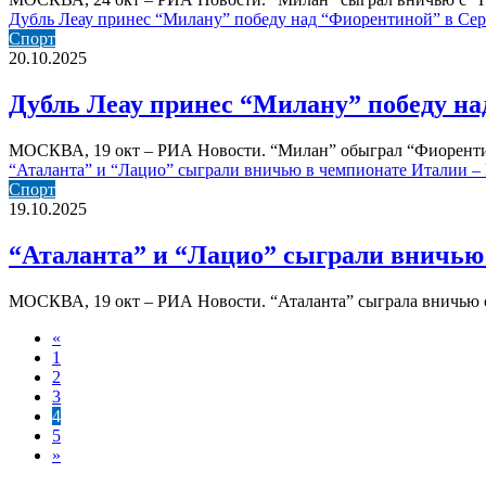
Дубль Леау принес “Милану” победу над “Фиорентиной” в Сер
Спорт
20.10.2025
Дубль Леау принес “Милану” победу на
МОСКВА, 19 окт – РИА Новости. “Милан” обыграл “Фиорентин
“Аталанта” и “Лацио” сыграли вничью в чемпионате Италии –
Спорт
19.10.2025
“Аталанта” и “Лацио” сыграли вничью 
МОСКВА, 19 окт – РИА Новости. “Аталанта” сыграла вничью с
«
1
2
3
4
5
»