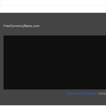
FreeCurrencyRates.com
Рынки криптовалют
пред