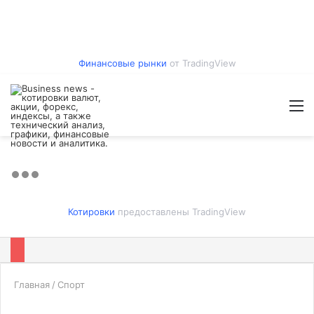
Финансовые рынки
от TradingView
Войти
Switch
Искат
М
skin
Котировки
предоставлены TradingView
Главная
/
Спорт