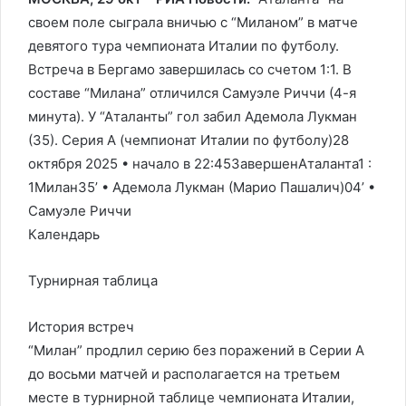
своем поле сыграла вничью с “Миланом” в матче
девятого тура чемпионата Италии по футболу.
Встреча в Бергамо завершилась со счетом 1:1. В
составе “Милана” отличился Самуэле Риччи (4-я
минута). У “Аталанты” гол забил Адемола Лукман
(35). Серия А (чемпионат Италии по футболу)28
октября 2025 • начало в 22:45Завершен
Аталанта
1
:
1
Милан
35‎’‎ • Адемола Лукман (Марио Пашалич)04‎’‎ •
Самуэле Риччи
Календарь
Турнирная таблица
История встреч
“Милан” продлил серию без поражений в Серии А
до восьми матчей и располагается на третьем
месте в турнирной таблице чемпионата Италии,