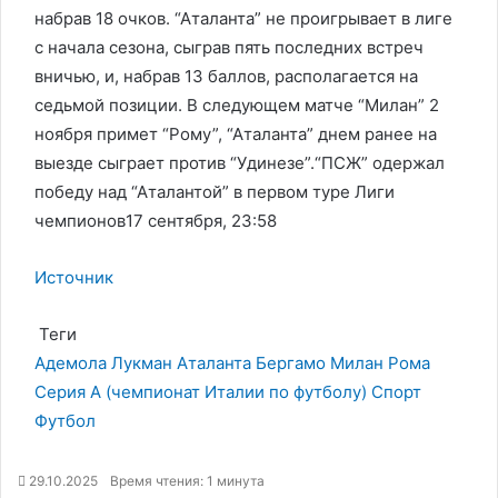
набрав 18 очков. “Аталанта” не проигрывает в лиге
с начала сезона, сыграв пять последних встреч
вничью, и, набрав 13 баллов, располагается на
седьмой позиции. В следующем матче “Милан” 2
ноября примет “Рому”, “Аталанта” днем ранее на
выезде сыграет против “Удинезе”.
“ПСЖ” одержал
победу над “Аталантой” в первом туре Лиги
чемпионов17 сентября, 23:58
Источник
Теги
Адемола Лукман
Аталанта
Бергамо
Милан
Рома
Серия А (чемпионат Италии по футболу)
Спорт
Футбол
29.10.2025
Время чтения: 1 минута