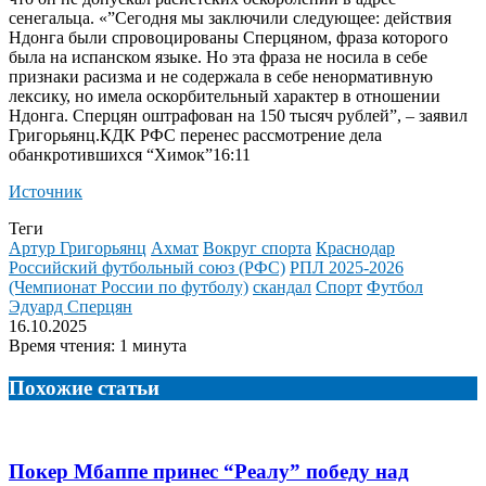
сенегальца. «”Сегодня мы заключили следующее: действия
Ндонга были спровоцированы Сперцяном, фраза которого
была на испанском языке. Но эта фраза не носила в себе
признаки расизма и не содержала в себе ненормативную
лексику, но имела оскорбительный характер в отношении
Ндонга. Сперцян оштрафован на 150 тысяч рублей”, – заявил
Григорьянц.
КДК РФС перенес рассмотрение дела
обанкротившихся “Химок”16:11
Источник
Теги
Артур Григорьянц
Ахмат
Вокруг спорта
Краснодар
Российский футбольный союз (РФС)
РПЛ 2025-2026
(Чемпионат России по футболу)
скандал
Спорт
Футбол
Эдуард Сперцян
16.10.2025
Время чтения: 1 минута
Похожие статьи
Покер Мбаппе принес “Реалу” победу над