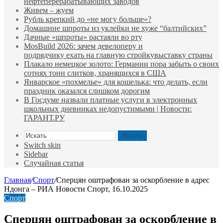
нефтеперерабатывающих заводов
Живем – жуем
Рубль крепкий до «не могу больше»?
Домашние шпроты из уклейки не хуже “балтийских”
Дачные «шпроты» растаяли во рту
MosBuild 2026: зачем девелоперу и
подрядчиĸу ехать на главную стройĸувыставĸу страны
Плакало немецкое золото: Германии пора забыть о своих
сотнях тонн слитков, хранящихся в США
Январское «похмелье» для кошелька: что делать, если
праздник оказался слишком дорогим
В Госдуме назвали платные услуги в электронных
школьных дневниках недопустимыми | Новости:
ГАРАНТ.РУ
Искать
Switch skin
Sidebar
Случайная статья
Главная
/
Спорт
/
Сперцян оштрафован за оскорбление в адрес
Ндонга – РИА Новости Спорт, 16.10.2025
Спорт
Сперцян оштрафован за оскорбление в