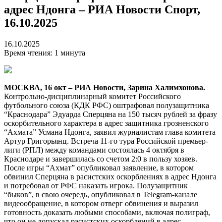
адрес Ндонга – РИА Новости Спорт,
16.10.2025
16.10.2025
Время чтения: 1 минута
МОСКВА, 16 окт – РИА Новости, Зарина Халимхонова.
Контрольно-дисциплинарный комитет Российского
футбольного союза (КДК РФС) оштрафовал полузащитника
“Краснодара” Эдуарда Сперцяна на 150 тысяч рублей за фразу
оскорбительного характера в адрес защитника грозненского
“Ахмата” Усмана Ндонга, заявил журналистам глава комитета
Артур Григорьянц. Встреча 11-го тура Российской премьер-
лиги (РПЛ) между командами состоялась 4 октября в
Краснодаре и завершилась со счетом 2:0 в пользу хозяев.
После игры “Ахмат” опубликовал заявление, в котором
обвинил Сперцяна в расистских оскорблениях в адрес Ндонга
и потребовал от РФС наказать игрока. Полузащитник
“быков”, в свою очередь, опубликовал в Telegram-канале
видеообращение, в котором отверг обвинения и выразил
готовность доказать любыми способами, включая полиграф,
что он не допускал расистских оскорблений в адрес