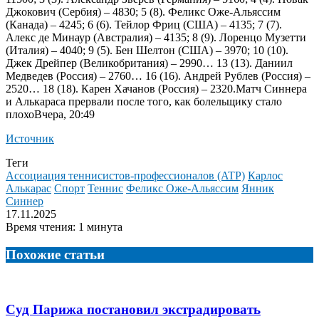
Джокович (Сербия) – 4830; 5 (8). Феликс Оже-Альяссим
(Канада) – 4245; 6 (6). Тейлор Фриц (США) – 4135; 7 (7).
Алекс де Минаур (Австралия) – 4135; 8 (9). Лоренцо Музетти
(Италия) – 4040; 9 (5). Бен Шелтон (США) – 3970; 10 (10).
Джек Дрейпер (Великобритания) – 2990… 13 (13). Даниил
Медведев (Россия) – 2760… 16 (16). Андрей Рублев (Россия) –
2520… 18 (18). Карен Хачанов (Россия) – 2320.
Матч Синнера
и Алькараса прервали после того, как болельщику стало
плохоВчера, 20:49
Источник
Теги
Ассоциация теннисистов-профессионалов (ATP)
Карлос
Алькарас
Спорт
Теннис
Феликс Оже-Альяссим
Янник
Синнер
17.11.2025
Время чтения: 1 минута
Похожие статьи
Суд Парижа постановил экстрадировать