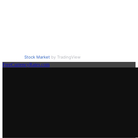
Stock Market
by TradingView
FreeCurrencyRates.com