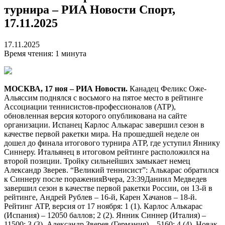
турнира – РИА Новости Спорт,
17.11.2025
17.11.2025
Время чтения: 1 минута
МОСКВА, 17 ноя – РИА Новости.
Канадец Феликс Оже-
Альяссим поднялся с восьмого на пятое место в рейтинге
Ассоциации теннисистов-профессионалов (ATP),
обновленная версия которого опубликована на сайте
организации. Испанец Карлос Алькарас завершил сезон в
качестве первой ракетки мира. На прошедшей неделе он
дошел до финала итогового турнира АТР, где уступил Яннику
Синнеру. Итальянец в итоговом рейтинге расположился на
второй позиции. Тройку сильнейших замыкает немец
Александр Зверев.
“Великий теннисист”: Алькарас обратился
к Синнеру после пораженияВчера, 23:39
Даниил Медведев
завершил сезон в качестве первой ракетки России, он 13-й в
рейтинге, Андрей Рублев – 16-й, Карен Хачанов – 18-й.
Рейтинг ATP, версия от 17 ноября: 1 (1). Карлос Алькарас
(Испания) – 12050 баллов; 2 (2). Янник Синнер (Италия) –
11500; 3 (3). Александр Зверев (Германия) – 5160; 4 (4). Новак