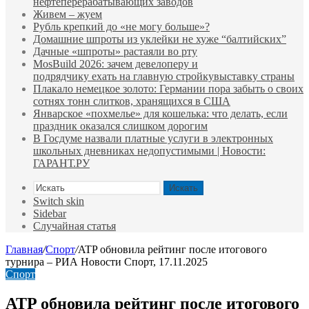
нефтеперерабатывающих заводов
Живем – жуем
Рубль крепкий до «не могу больше»?
Домашние шпроты из уклейки не хуже “балтийских”
Дачные «шпроты» растаяли во рту
MosBuild 2026: зачем девелоперу и
подрядчиĸу ехать на главную стройĸувыставĸу страны
Плакало немецкое золото: Германии пора забыть о своих
сотнях тонн слитков, хранящихся в США
Январское «похмелье» для кошелька: что делать, если
праздник оказался слишком дорогим
В Госдуме назвали платные услуги в электронных
школьных дневниках недопустимыми | Новости:
ГАРАНТ.РУ
Искать
Switch skin
Sidebar
Случайная статья
Главная
/
Спорт
/
ATP обновила рейтинг после итогового
турнира – РИА Новости Спорт, 17.11.2025
Спорт
ATP обновила рейтинг после итогового