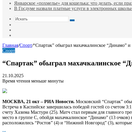
Январское «похмелье» для кошелька: что делать, если пр
В Госдуме назвали платные услуги в электронных школ
Искать
Switch
skin
Sidebar
Случайная
статья
Главная
/
Спорт
/
“Спартак” обыграл махачкалинское “Динамо” и 
Спорт
“Спартак” обыграл махачкалинское “Дин
21.10.2025
Время чтения меньше минуты
МОСКВА, 21 окт – РИА Новости.
Московский “Спартак” обыг
Встреча в Каспийске завершилась победой гостей со счетом 3:1
счету Хазима Мастури (25). Матч стал первым для главного тр
место в группе С, обойдя махачкалинское “Динамо” (13 очков)
расположились “Ростов” (4) и “Нижний Новгород” (3), которые