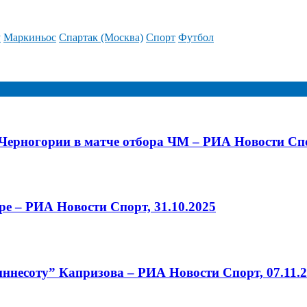
у
Маркиньос
Спартак (Москва)
Спорт
Футбол
ерногории в матче отбора ЧМ – РИА Новости Спор
е – РИА Новости Спорт, 31.10.2025
несоту” Капризова – РИА Новости Спорт, 07.11.