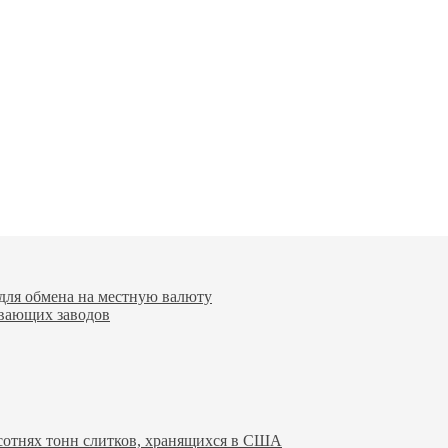
для обмена на местную валюту
вающих заводов
 сотнях тонн слитков, хранящихся в США