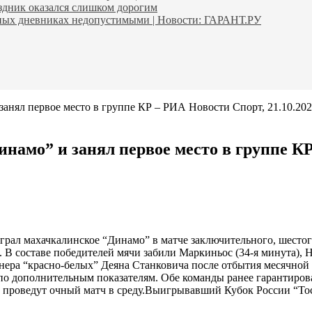
аздник оказался слишком дорогим
ьных дневниках недопустимыми | Новости: ГАРАНТ.РУ
занял первое место в группе КР – РИА Новости Спорт, 21.10.20
амо” и занял первое место в группе КР
рал махачкалинское “Динамо” в матче заключительного, шестого
. В составе победителей мячи забили Маркиньос (34-я минута), Н
енера “красно-белых” Деяна Станковича после отбытия месячной
 по дополнительным показателям. Обе команды ранее гарантиров
 проведут очный матч в среду.
Выигрывавший Кубок России “Тос