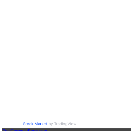
Stock Market
by TradingView
FreeCurrencyRates.com