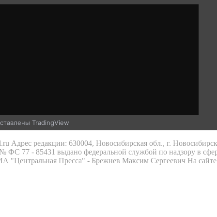
ставлены TradingView
.ru Адрес редакции: 630004, Новосибирская обл., г. Новосибирс
 ФС 77 - 85431 выдано федеральной службой по надзору в сфе
 ИА "Центральная Пресса" - Брежнев Максим Сергеевич На сайте