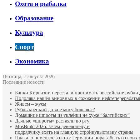
Охота и рыбалка
Образование
Культура
Спорт
Экономика
Пятница, 7 августа 2026
Последние новости
Банки Киргизии перестали принимать российские рубли 
Подоляка нашёл виновных в сожжении нефтеперерабаты
Живем – жуем
Рубль крепкий до «не могу больше»?
Домашние шпроты из уклейки не хуже “балтийских”
Дачные «шпроты» растаяли во рту
MosBuild 2026: зачем девелоперу и
подрядчиĸу ехать на главную стройĸувыставĸу страны
Плакало немецкое золото: Германии пора забыть о своих