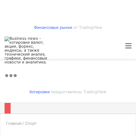
Финансовые рынки
от TradingView
Войти
Switch
Искат
М
skin
Котировки
предоставлены TradingView
Главная
/
Спорт