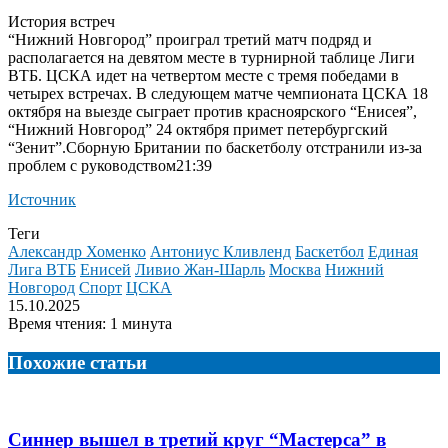
История встреч
“Нижний Новгород” проиграл третий матч подряд и
располагается на девятом месте в турнирной таблице Лиги
ВТБ. ЦСКА идет на четвертом месте с тремя победами в
четырех встречах. В следующем матче чемпионата ЦСКА 18
октября на выезде сыграет против красноярского “Енисея”,
“Нижний Новгород” 24 октября примет петербургский
“Зенит”.
Сборную Британии по баскетболу отстранили из-за
проблем с руководством21:39
Источник
Теги
Александр Хоменко
Антониус Кливленд
Баскетбол
Единая
Лига ВТБ
Енисей
Ливио Жан-Шарль
Москва
Нижний
Новгород
Спорт
ЦСКА
15.10.2025
Время чтения: 1 минута
Похожие статьи
Синнер вышел в третий круг “Мастерса” в