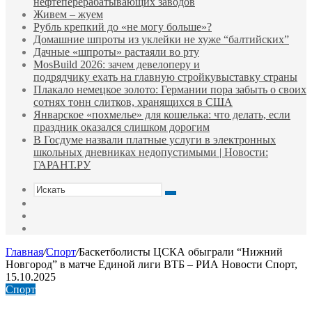
нефтеперерабатывающих заводов
Живем – жуем
Рубль крепкий до «не могу больше»?
Домашние шпроты из уклейки не хуже “балтийских”
Дачные «шпроты» растаяли во рту
MosBuild 2026: зачем девелоперу и
подрядчиĸу ехать на главную стройĸувыставĸу страны
Плакало немецкое золото: Германии пора забыть о своих
сотнях тонн слитков, хранящихся в США
Январское «похмелье» для кошелька: что делать, если
праздник оказался слишком дорогим
В Госдуме назвали платные услуги в электронных
школьных дневниках недопустимыми | Новости:
ГАРАНТ.РУ
Искать
Switch
skin
Sidebar
Случайная
статья
Главная
/
Спорт
/
Баскетболисты ЦСКА обыграли “Нижний
Новгород” в матче Единой лиги ВТБ – РИА Новости Спорт,
15.10.2025
Спорт