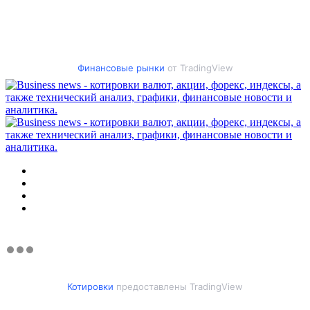
Финансовые рынки
от TradingView
Меню
Искать
Switch
skin
Войти
Котировки
предоставлены TradingView