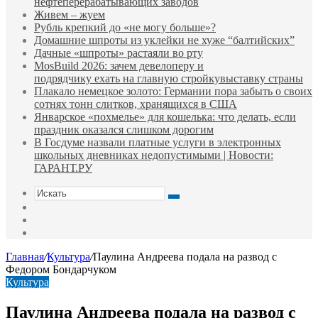
нефтеперерабатывающих заводов
Живем – жуем
Рубль крепкий до «не могу больше»?
Домашние шпроты из уклейки не хуже “балтийских”
Дачные «шпроты» растаяли во рту
MosBuild 2026: зачем девелоперу и
подрядчиĸу ехать на главную стройĸувыставĸу страны
Плакало немецкое золото: Германии пора забыть о своих
сотнях тонн слитков, хранящихся в США
Январское «похмелье» для кошелька: что делать, если
праздник оказался слишком дорогим
В Госдуме назвали платные услуги в электронных
школьных дневниках недопустимыми | Новости:
ГАРАНТ.РУ
Искать
Switch
skin
Sidebar
Случайная
статья
Главная
/
Культура
/
Паулина Андреева подала на развод с
Федором Бондарчуком
Культура
Паулина Андреева подала на развод с