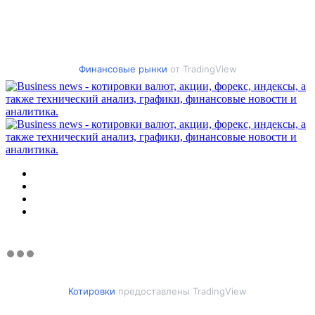
Финансовые рынки
от TradingView
Меню
Искать
Switch
skin
Войти
Котировки
предоставлены TradingView