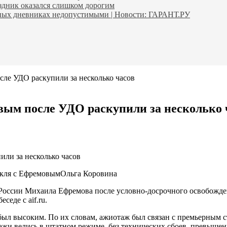
аздник оказался слишком дорогим
ьных дневниках недопустимыми | Новости: ГАРАНТ.РУ
сле УДО раскупили за несколько часов
вым после УДО раскупили за несколько 
акля с Ефремовым
Ольга Коровина
 России Михаила Ефремова после условно-досрочного освобожде
еде с aif.ru.
был высоким. По их словам, ажиотаж был связан с премьерным с
ажи велись в штатном режиме, без технических сбоев, превыше