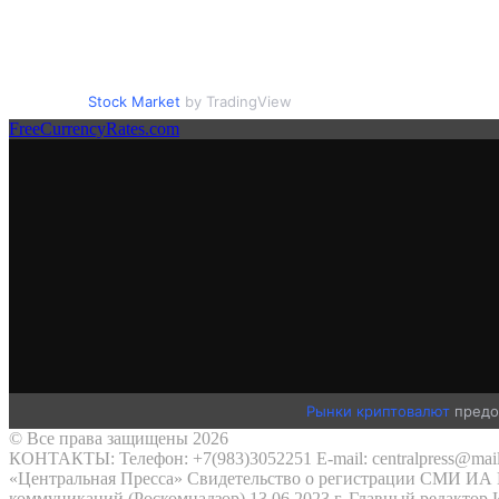
Stock Market
by TradingView
FreeCurrencyRates.com
Рынки криптовалют
предо
© Все права защищены 2026
КОНТАКТЫ: Телефон: +7(983)3052251 E-mail: centralpress@mail
«Центральная Пресса» Свидетельство о регистрации СМИ ИА №
коммуникаций (Роскомнадзор) 13.06.2023 г. Главный редактор