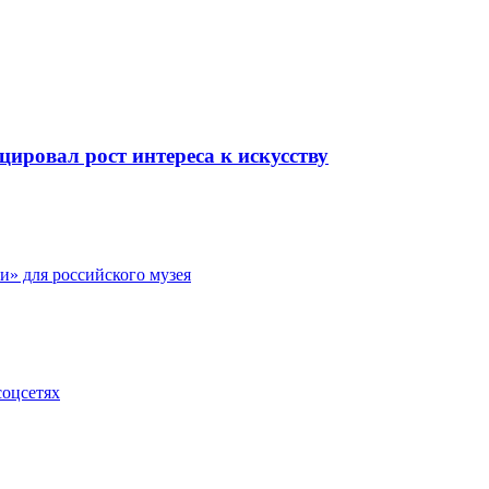
ировал рост интереса к искусству
и» для российского музея
соцсетях