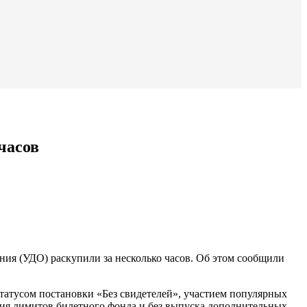
часов
ния (УДО) раскупили за несколько часов. Об этом сообщили
татусом постановки «Без свидетелей», участием популярных
ния лимитов билетного фонда и без выпуска дополнительных