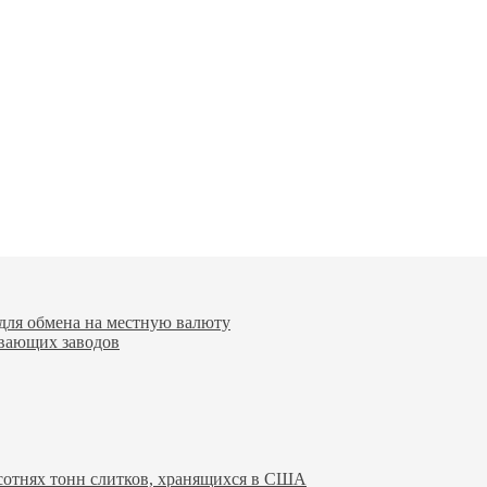
для обмена на местную валюту
вающих заводов
 сотнях тонн слитков, хранящихся в США