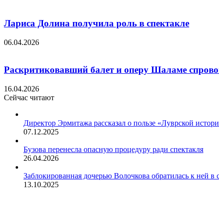
Лариса Долина получила роль в спектакле
06.04.2026
Раскритиковавший балет и оперу Шаламе спровоц
16.04.2026
Сейчас читают
Закрыть
Директор Эрмитажа рассказал о пользе «Луврской истори
07.12.2025
Бузова перенесла опасную процедуру ради спектакля
26.04.2026
Заблокированная дочерью Волочкова обратилась к ней в 
13.10.2025