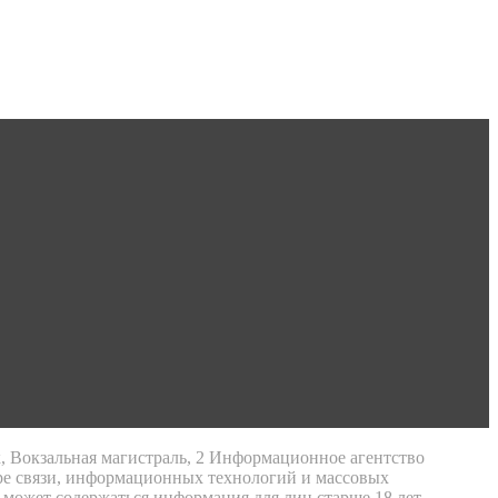
к, Вокзальная магистраль, 2 Информационное агентство
ре связи, информационных технологий и массовых
 может содержаться информация для лиц старше 18 лет.