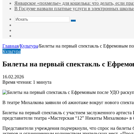
Январское «похмелье» для кошелька: что делать, если пр
В Госдуме назвали платные услуги в электронных школ
Искать
Switch
skin
Sidebar
Случайная
статья
Главная
/
Культура
/
Билеты на первый спектакль с Ефремовым по
Культура
Билеты на первый спектакль с Ефремо
16.02.2026
Время чтения: 1 минута
В театре Михалкова заявили об ажиотаже вокруг нового спект
Билеты на первый спектакль с участием заслуженного артиста
представители театра «Мастерская “12” Никиты Михалкова» в бес
Представители учреждения подчеркнули, что спрос на билеты 
актеров и ограниченным количеством зрительских мест. «Прод