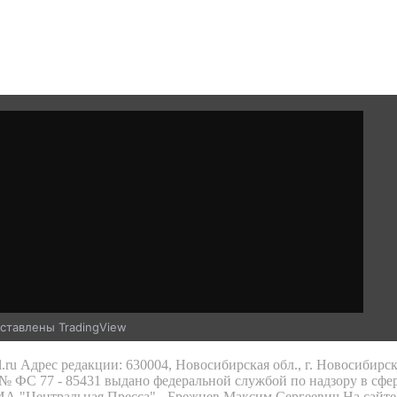
ставлены TradingView
.ru Адрес редакции: 630004, Новосибирская обл., г. Новосибирс
 ФС 77 - 85431 выдано федеральной службой по надзору в сфе
 ИА "Центральная Пресса" - Брежнев Максим Сергеевич На сайте