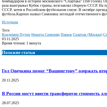
бомбардиром в истории московского “Спартака” (160 голов). О
раза выигрывал Кубок страны, возглавлял сборную СССР. На п
СССР, затем в Российском футбольном союзе. В октябре прези
футбола.
Карпин назвал Симоняна легендой отечественного фут
Источник
Теги
Владимир Путин
Никита Симонян
Париж
Спартак (Москва)
С
03.11.2025
Время чтения: 1 минута
Похожие статьи
Гол Овечкина помог “Вашингтону” одержать втор
20.11.2025
В России могут ввести трансферную стоимость дл
28.07.2025