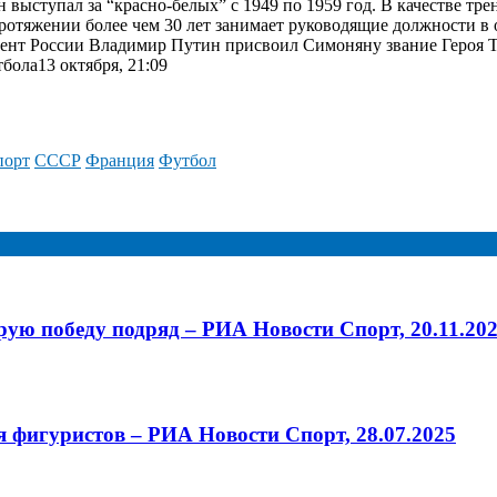
н выступал за “красно-белых” с 1949 по 1959 год. В качестве 
ротяжении более чем 30 лет занимает руководящие должности в 
дент России Владимир Путин присвоил Симоняну звание Героя Т
бола13 октября, 21:09
порт
СССР
Франция
Футбол
ую победу подряд – РИА Новости Спорт, 20.11.20
я фигуристов – РИА Новости Спорт, 28.07.2025