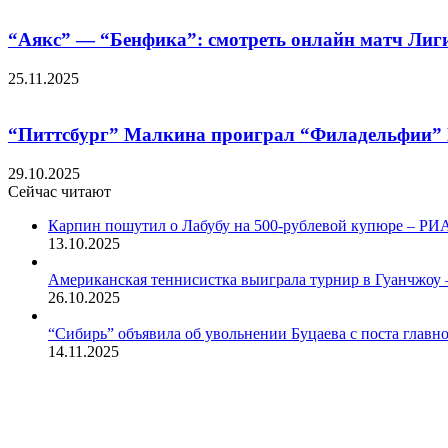
“Аякс” — “Бенфика”: смотреть онлайн матч Лиги
25.11.2025
“Питтсбург” Малкина проиграл “Филадельфии” М
29.10.2025
Сейчас читают
Закрыть
Карпин пошутил о Лабубу на 500-рублевой купюре – РИА
13.10.2025
Американская теннисистка выиграла турнир в Гуанчжоу 
26.10.2025
“Сибирь” объявила об увольнении Буцаева с поста главно
14.11.2025