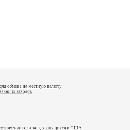
для обмена на местную валюту
вающих заводов
 сотнях тонн слитков, хранящихся в США