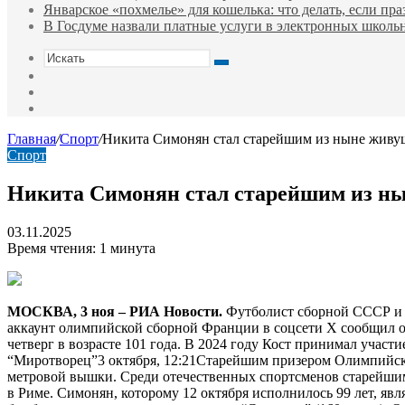
Январское «похмелье» для кошелька: что делать, если пр
В Госдуме назвали платные услуги в электронных школ
Искать
Switch
skin
Sidebar
Случайная
статья
Главная
/
Спорт
/
Никита Симонян стал старейшим из ныне живу
Спорт
Никита Симонян стал старейшим из ны
03.11.2025
Время чтения: 1 минута
МОСКВА, 3 ноя – РИА Новости.
Футболист сборной СССР и 
аккаунт олимпийской сборной Франции в соцсети Х сообщил о 
четверг в возрасте 101 года. В 2024 году Кост принимал учас
“Миротворец”3 октября, 12:21
Старейшим призером Олимпийских 
метровой вышки. Среди отечественных спортсменов старейшим
в Риме. Симонян, которому 12 октября исполнилось 99 лет, я