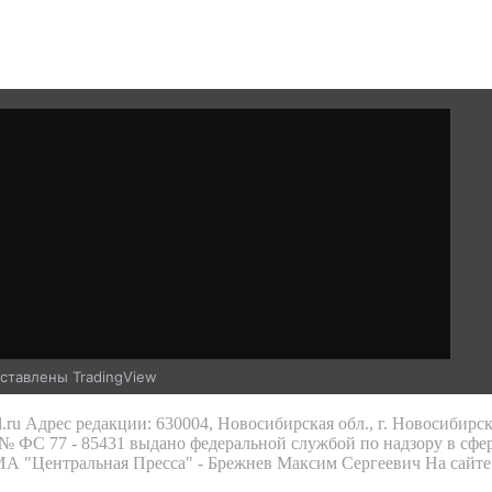
ставлены TradingView
.ru Адрес редакции: 630004, Новосибирская обл., г. Новосибирс
 ФС 77 - 85431 выдано федеральной службой по надзору в сфе
 ИА "Центральная Пресса" - Брежнев Максим Сергеевич На сайте