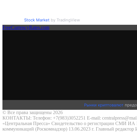
Stock Market
by TradingView
FreeCurrencyRates.com
Рынки криптовалют
предо
© Все права защищены 2026
КОНТАКТЫ: Телефон: +7(983)3052251 E-mail: centralpress@mail
«Центральная Пресса» Свидетельство о регистрации СМИ ИА №
коммуникаций (Роскомнадзор) 13.06.2023 г. Главный редактор