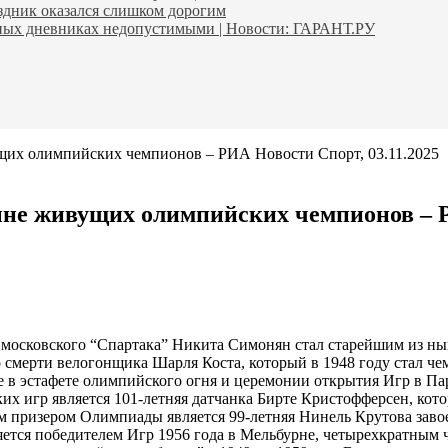
аздник оказался слишком дорогим
ьных дневниках недопустимыми | Новости: ГАРАНТ.РУ
щих олимпийских чемпионов – РИА Новости Спорт, 03.11.2025
не живущих олимпийских чемпионов – РИ
московского “Спартака” Никита Симонян стал старейшим из ны
смерти велогонщика Шарля Коста, который в 1948 году стал че
тие в эстафете олимпийского огня и церемонии открытия Игр в П
игр является 101-летняя датчанка Бирте Кристофферсен, котора
 призером Олимпиады является 99-летняя Нинель Крутова завое
вляется победителем Игр 1956 года в Мельбурне, четырехкратн