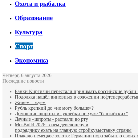
Охота и рыбалка
Образование
Культура
Спорт
Экономика
Четверг, 6 августа 2026
Последние новости
Банки Киргизии перестали принимать российские рубли 
Подоляка нашёл виновных в сожжении нефтеперерабаты
Живем – жуем
Рубль крепкий до «не могу больше»?
Домашние шпроты из уклейки не хуже “балтийских”
Дачные «шпроты» растаяли во рту
MosBuild 2026: зачем девелоперу и
подрядчиĸу ехать на главную стройĸувыставĸу страны
Плакало немецкое золото: Германии пора забыть о своих