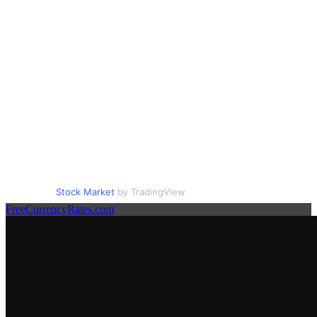
Stock Market
by TradingView
FreeCurrencyRates.com