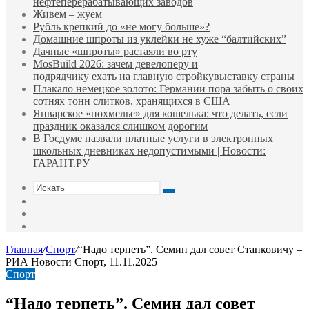
нефтеперерабатывающих заводов
Живем – жуем
Рубль крепкий до «не могу больше»?
Домашние шпроты из уклейки не хуже “балтийских”
Дачные «шпроты» растаяли во рту
MosBuild 2026: зачем девелоперу и
подрядчиĸу ехать на главную стройĸувыставĸу страны
Плакало немецкое золото: Германии пора забыть о своих
сотнях тонн слитков, хранящихся в США
Январское «похмелье» для кошелька: что делать, если
праздник оказался слишком дорогим
В Госдуме назвали платные услуги в электронных
школьных дневниках недопустимыми | Новости:
ГАРАНТ.РУ
Искать
Switch
skin
Sidebar
Случайная
статья
Главная
/
Спорт
/
“Надо терпеть”. Семин дал совет Станковичу –
РИА Новости Спорт, 11.11.2025
Спорт
“Надо терпеть”. Семин дал совет