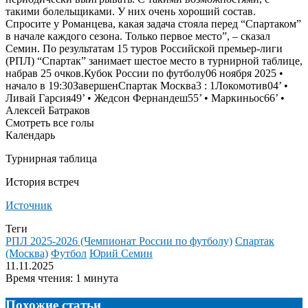
такими болельщиками. У них очень хороший состав.
Спросите у Романцева, какая задача стояла перед “Спартаком”
в начале каждого сезона. Только первое место”, – сказал
Семин. По результатам 15 туров Российской премьер-лиги
(РПЛ) “Спартак” занимает шестое место в турнирной таблице,
набрав 25 очков.Кубок России по футболу06 ноября 2025 •
начало в 19:30Завершен
Спартак Москва
3
:
1
Локомотив
04‎’‎ •
Ливай Гарсия49‎’‎ • Жедсон Фернандеш55‎’‎ • Маркиньос66‎’‎ •
Алексей Батраков
Смотреть все голы
Календарь
Турнирная таблица
История встреч
Источник
Теги
РПЛ 2025-2026 (Чемпионат России по футболу)
Спартак
(Москва)
Футбол
Юрий Семин
11.11.2025
Время чтения: 1 минута
Похожие статьи