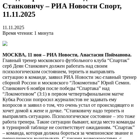
Станковичу – РИА Новости Спорт,
11.11.2025
11.11.2025
Время чтения: 1 минута
МОСКВА, 11 ноя – РИА Новости, Анастасия Пойманова.
Главный тренер московского футбольного клуба “Спартак”
серб Деян Станкович должен работать над своим
психологическим состоянием, терпеть и выправлять
ситуацию в команде, заявил РИА Новости экс-главный тренер
сборной России и московского “Локомотива” Юрий Семин.
Станкович 6 ноября после победы “Спартака” над
“Локомотивом” (3:1) в первом четвертьфинальном матче
Кубка России попросил журналистов не задавать ему
вопросов и заявил о том, что очень устал от происходящего и
хочет домой к жене и дочке. “Станковичу надо терпеть и
выправлять ситуацию. Психологическое состояние – это тоже
работа тренера. Такие ситуации бывают, когда место команды
в турнирной таблице не соответствует ожиданиям. “Спартак”
– команда, которая должна бороться за чемпионское звание и
периодически выигрывать. С такими возможностями, с