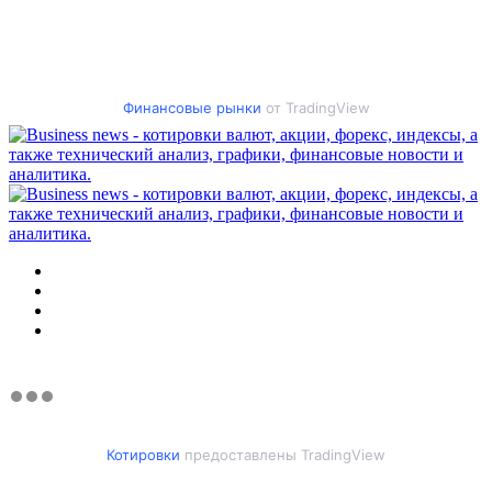
Финансовые рынки
от TradingView
Меню
Искать
Switch
skin
Войти
Котировки
предоставлены TradingView