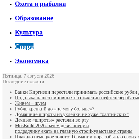
Охота и рыбалка
Образование
Культура
Спорт
Экономика
Пятница, 7 августа 2026
Последние новости
Банки Киргизии перестали принимать российские рубли 
Подоляка нашёл виновных в сожжении нефтеперерабаты
Живем – жуем
Рубль крепкий до «не могу больше»?
Домашние шпроты из уклейки не хуже “балтийских”
Дачные «шпроты» растаяли во рту
MosBuild 2026: зачем девелоперу и
подрядчиĸу ехать на главную стройĸувыставĸу страны
Плакало немецкое золото: Германии пора забыть о своих