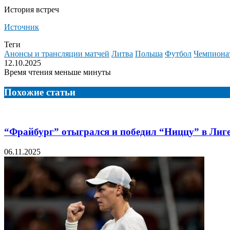
История встреч
Источник
Теги
Анонсы и трансляции матчей
Литва
Польша
Футбол
Чемпионат
12.10.2025
Время чтения меньше минуты
Похожие статьи
“Фрайбург” отыгрался и победил “Ниццу” в Лиге
06.11.2025