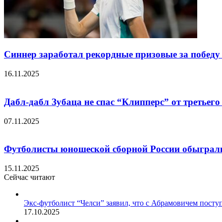
Синнер заработал рекордные призовые за победу 
16.11.2025
Дабл-дабл Зубаца не спас “Клипперс” от третьег
07.11.2025
Футболисты юношеской сборной России обыграли 
15.11.2025
Сейчас читают
Закрыть
Экс-футболист “Челси” заявил, что с Абрамовичем посту
17.10.2025