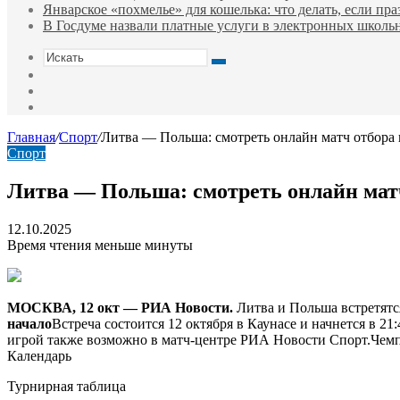
Январское «похмелье» для кошелька: что делать, если пр
В Госдуме назвали платные услуги в электронных школ
Искать
Switch
skin
Sidebar
Случайная
статья
Главная
/
Спорт
/
Литва — Польша: смотреть онлайн матч отбора 
Спорт
Литва — Польша: смотреть онлайн матч
12.10.2025
Время чтения меньше минуты
МОСКВА, 12 окт — РИА Новости.
Литва и Польша встретятся
начало
Встреча состоится 12 октября в Каунасе и начнется в 21
игрой также возможно в матч-центре РИА Новости Спорт.Чемпи
Календарь
Турнирная таблица