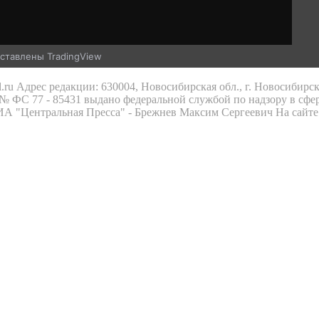
ставлены TradingView
.ru Адрес редакции: 630004, Новосибирская обл., г. Новосибирс
 ФС 77 - 85431 выдано федеральной службой по надзору в сфе
 ИА "Центральная Пресса" - Брежнев Максим Сергеевич На сайте