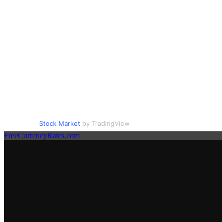
Stock Market
by TradingView
FreeCurrencyRates.com