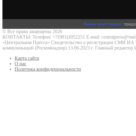
Рынки криптовалют
предо
© Все права защищены 2026
КОНТАКТЫ: Телефон: +7(983)3052251 E-mail: centralpress@mail
«Центральная Пресса» Свидетельство о регистрации СМИ ИА №
коммуникаций (Роскомнадзор) 13.06.2023 г. Главный редактор
Карта сайта
О нас
Политика конфиденциальности
Кнопка
«Наверх»