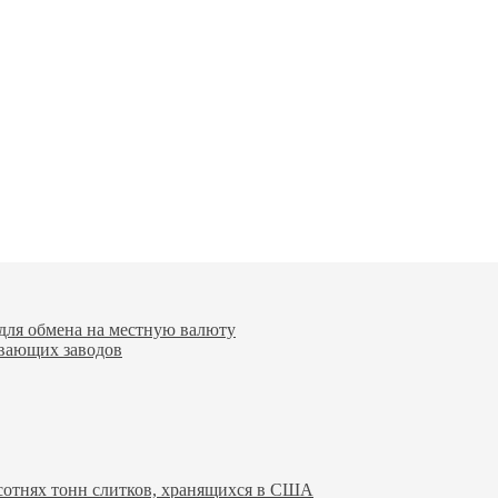
для обмена на местную валюту
вающих заводов
 сотнях тонн слитков, хранящихся в США