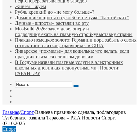
нефтеперерабатывающих заводов
Живем – жуем
Рубль крепкий до «не могу больше»?
Домашние шпроты из уклейки не хуже “балтийских”
Дачные «шпроты» растаяли во рту
MosBuild 2026: зачем девелоперу и
подрядчиĸу ехать на главную стройĸувыставĸу страны
Плакало немецкое золото: Германии пора забыть о своих
сотнях тонн слитков, хранящихся в США
Январское «похмелье» для кошелька: что делать, если
праздник оказался слишком дорогим
В Госдуме назвали платные услуги в электронных
школьных дневниках недопустимыми | Новости:
ГАРАНТ.РУ
Искать
Switch
skin
Sidebar
Случайная
статья
Главная
/
Спорт
/
Валиева правильно сделала, поблагодарив
Тутберидзе, заявила Тарасова – РИА Новости Спорт,
07.10.2025
Спорт