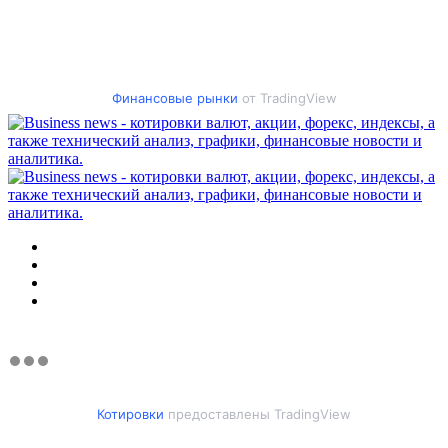
Финансовые рынки
от TradingView
Меню
Искать
Switch
skin
Войти
Котировки
предоставлены TradingView