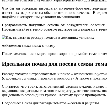
вариантов томатов с нужными характеристиками для подстрах
Что бы ни говорили завсегдатаи интернет-форумов, ведущи
известных марок семена обычно отличного качества. В одном
подойти к конкретным условиям выращивания.
Протравливать покупные семена от возбудителей болезней
Протравливайте в темно-розовом растворе марганцовки в течен
подготовка своих семян к посеву
После замачивания в марганцовке хорошо промойте семена том
Идеальная почва для посева семян тома
Рассада томатов нетребовательна к почве – относительно уст
(с добавкой суглинка, перегноя и компоста). А также в покупн
Считается, что грунт, заготовленный своими руками, нужно 
выращивания рассады томатов: температуру, освещенность, по
для довольно безобидных грибов. Поэтому лучше пропаривать в
Подробнее: Почва для рассады томатов – состав и рецепты