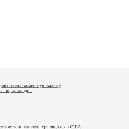
для обмена на местную валюту
вающих заводов
 сотнях тонн слитков, хранящихся в США