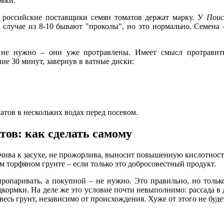
овки.
е российские поставщики семян томатов держат марку. У
Поис
 случае из 8-10 бывают "проколы", но это нормально. Семена 
 не нужно – они уже протравлены. Имеет смысл протравить
ие 30 минут, завернув в ватные диски:
атов в нескольких водах перед посевом.
тов: как сделать самому
ойчива к засухе, не прожорлива, выносит повышенную кислотност
ом торфяном грунте – если только это добросовестный продукт.
пропаривать, а покупной – не нужно. Это правильно, но тольк
дкормки. На деле же это условие почти невыполнимо: рассада в
есь грунт, независимо от происхождения. Хуже от этого не буде