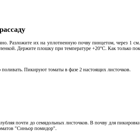
рассаду
о. Разложите их на уплотненную почву пинцетом, через 1 см.
пленкой. Держите плошку при температуре +20°С. Как только пок
 поливать. Пикируют томаты в фазе 2 настоящих листочков.
лубляя почти до семядольных листочков. В почву для пикировки
томатов "Синьор помидор".