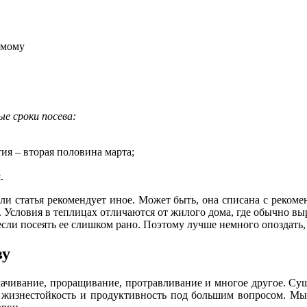
амому
е сроки посева:
ия – вторая половина марта;
.
 или статья рекомендует иное. Может быть, она списана с реко
. Условия в теплицах отличаются от жилого дома, где обычно в
, если посеять ее слишком рано. Поэтому лучше немного опоздать
ву
мачивание, проращивание, протравливание и многое другое. Сущ
о жизнестойкость и продуктивность под большим вопросом. Мы 