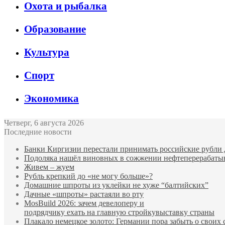
Охота и рыбалка
Образование
Культура
Спорт
Экономика
Четверг, 6 августа 2026
Последние новости
Банки Киргизии перестали принимать российские рубли 
Подоляка нашёл виновных в сожжении нефтеперерабаты
Живем – жуем
Рубль крепкий до «не могу больше»?
Домашние шпроты из уклейки не хуже “балтийских”
Дачные «шпроты» растаяли во рту
MosBuild 2026: зачем девелоперу и
подрядчиĸу ехать на главную стройĸувыставĸу страны
Плакало немецкое золото: Германии пора забыть о своих