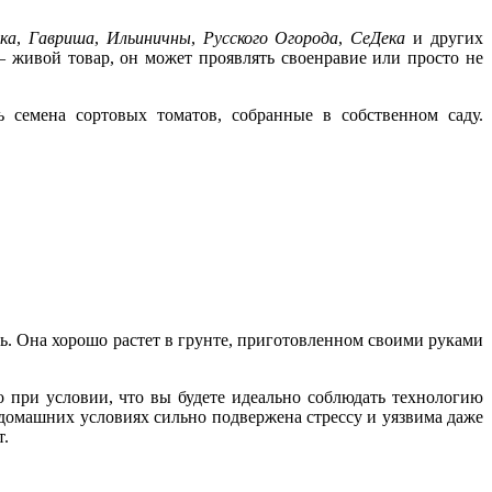
ка
,
Гавриша
,
Ильиничны
,
Русского Огорода
,
СеДека
и других
– живой товар, он может проявлять своенравие или просто не
 семена сортовых томатов, собранные в собственном саду.
ь. Она хорошо растет в грунте, приготовленном своими руками
о при условии, что вы будете идеально соблюдать технологию
 домашних условиях сильно подвержена стрессу и уязвима даже
т.