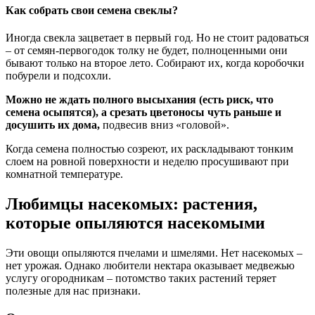
Как собрать свои семена свеклы?
Иногда свекла зацветает в первый год. Но не стоит радоваться
– от семян-первогодок толку не будет, полноценными они
бывают только на второе лето. Собирают их, когда коробочки
побурели и подсохли.
Можно не ждать полного высыхания (есть риск, что
семена осыпятся), а срезать цветоносы чуть раньше и
досушить их дома,
подвесив вниз «головой».
Когда семена полностью созреют, их раскладывают тонким
слоем на ровной поверхности и неделю просушивают при
комнатной температуре.
Любимцы насекомых: растения,
которые опыляются насекомыми
Эти овощи опыляются пчелами и шмелями. Нет насекомых –
нет урожая. Однако любители нектара оказывает медвежью
услугу огородникам – потомство таких растений теряет
полезные для нас признаки.