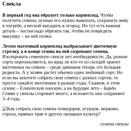
Свекла
В первый год она образует только корнеплод.
Чтобы
получить семена, осенью его нужно выкопать, сохранить зиму
в погребе, а весной высадить в огород. Но тут есть важная
деталь – листья надо обрезать так, чтобы не повредить
макушку – на ней почки.
Летом маточный корнеплод выбрасывает цветочную
стрелку, а в конце сезона на ней созревают семена.
Изолировать семенную свеклу нет необходимости. Да, разные
сорта переопыляются, но вряд ли кто-то из соседей хранит
маточники на семена – среди дачников теперь это большая
редкость. А у хозяек растет обычно один любимый сорт. Но
если вы захотите собрать свои семена с разных сортов, то
просто сажайте маточники в разные годы. Скажем, в этом
сезоне –
Египетскую плоскую
, а на будущее лето –
Бордо
.
Семян у свеклы созревает много, а всхожесть они сохраняют
3–4 года.
семена свеклы