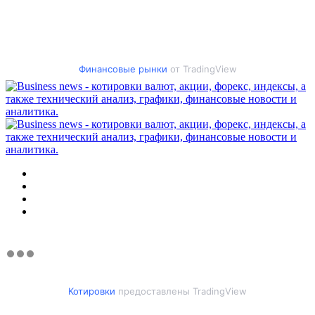
Финансовые рынки
от TradingView
Меню
Искать
Switch
skin
Войти
Котировки
предоставлены TradingView