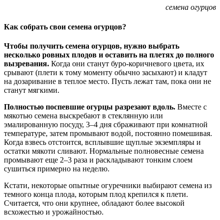
семена огурцов
Как собрать свои семена огурцов?
Чтобы получить семена огурцов, нужно выбрать
несколько ровных плодов и оставить на плетях до полного
вызревания.
Когда они станут буро-коричневого цвета, их
срывают (плети к тому моменту обычно засыхают) и кладут
на дозаривание в теплое место. Пусть лежат там, пока они не
станут мягкими.
Полностью поспевшие огурцы разрезают вдоль.
Вместе с
мякотью семена выскребают в стеклянную или
эмалированную посуду, 3–4 дня сбраживают при комнатной
температуре, затем промывают водой, постоянно помешивая.
Когда взвесь отстоится, всплывшие щуплые экземпляры и
остатки мякоти сливают. Нормальные полновесные семена
промывают еще 2–3 раза и раскладывают тонким слоем
сушиться примерно на неделю.
Кстати, некоторые опытные огуречники выбирают семена из
темного конца плода, которым плод крепился к плети.
Считается, что они крупнее, обладают более высокой
всхожестью и урожайностью.