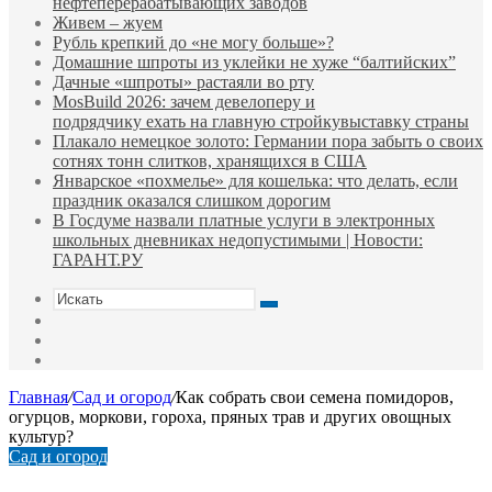
нефтеперерабатывающих заводов
Живем – жуем
Рубль крепкий до «не могу больше»?
Домашние шпроты из уклейки не хуже “балтийских”
Дачные «шпроты» растаяли во рту
MosBuild 2026: зачем девелоперу и
подрядчиĸу ехать на главную стройĸувыставĸу страны
Плакало немецкое золото: Германии пора забыть о своих
сотнях тонн слитков, хранящихся в США
Январское «похмелье» для кошелька: что делать, если
праздник оказался слишком дорогим
В Госдуме назвали платные услуги в электронных
школьных дневниках недопустимыми | Новости:
ГАРАНТ.РУ
Искать
Switch
skin
Sidebar
Случайная
статья
Главная
/
Сад и огород
/
Как собрать свои семена помидоров,
огурцов, моркови, гороха, пряных трав и других овощных
культур?
Сад и огород