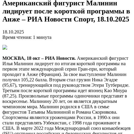
Американский фигурист Малинин
лидирует после короткой программы в
Анже – РИА Новости Спорт, 18.10.2025
18.10.2025
Время чтения: 1 минута
МОСКВА, 18 окт – РИА Новости.
Американский фигурист
Илья Малинин лидирует по итогам короткой программы на
первом этапе международной серии Гран-при, который
проходит в Анже (Франция). За свое выступление Малинин
получил 105,22 балла. Вторым стал грузин Ника Эгадзе
(95,67), тренирующийся под руководством Этери Тутберидзе.
Третьим после короткой программы идет японец Као Миура
(87,25). Произвольные программы одиночники представят в
воскресенье. Малинину 20 лет, он является двукратным
чемпионом мира. Малинин родился в США в семье
фигуристов Татьяны Малининой и Романа Скорнякова.
Спортсмены являются уроженцами России, в 1990-х они
стали представлять Узбекистан, с 1998 года проживают в
США. В марте 2022 года Международный союз конькобежцев
(ISU) отстранил российских и белорусских фигуристов от