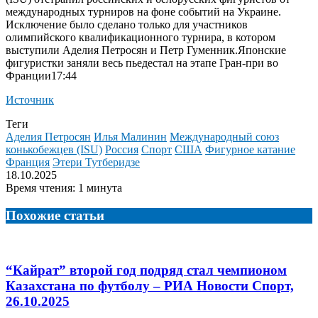
международных турниров на фоне событий на Украине.
Исключение было сделано только для участников
олимпийского квалификационного турнира, в котором
выступили Аделия Петросян и Петр Гуменник.
Японские
фигуристки заняли весь пьедестал на этапе Гран-при во
Франции17:44
Источник
Теги
Аделия Петросян
Илья Малинин
Международный союз
конькобежцев (ISU)
Россия
Спорт
США
Фигурное катание
Франция
Этери Тутберидзе
18.10.2025
Время чтения: 1 минута
Похожие статьи
“Кайрат” второй год подряд стал чемпионом
Казахстана по футболу – РИА Новости Спорт,
26.10.2025