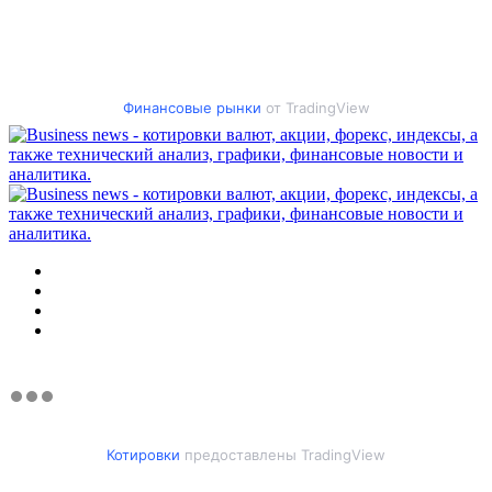
Финансовые рынки
от TradingView
Меню
Искать
Switch
skin
Войти
Котировки
предоставлены TradingView