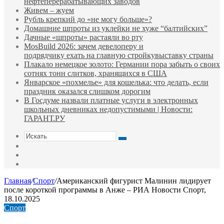
нефтеперерабатывающих заводов
Живем – жуем
Рубль крепкий до «не могу больше»?
Домашние шпроты из уклейки не хуже “балтийских”
Дачные «шпроты» растаяли во рту
MosBuild 2026: зачем девелоперу и
подрядчиĸу ехать на главную стройĸувыставĸу страны
Плакало немецкое золото: Германии пора забыть о своих
сотнях тонн слитков, хранящихся в США
Январское «похмелье» для кошелька: что делать, если
праздник оказался слишком дорогим
В Госдуме назвали платные услуги в электронных
школьных дневниках недопустимыми | Новости:
ГАРАНТ.РУ
Искать
Switch
skin
Sidebar
Случайная
статья
Главная
/
Спорт
/
Американский фигурист Малинин лидирует
после короткой программы в Анже – РИА Новости Спорт,
18.10.2025
Спорт