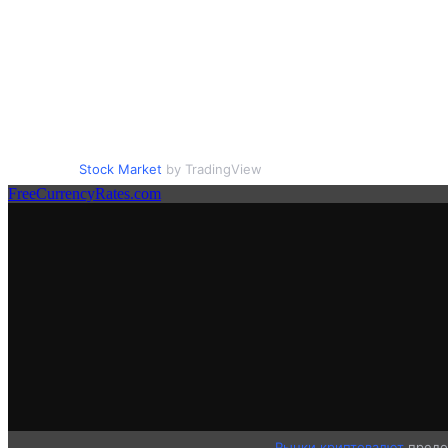
Stock Market
by TradingView
FreeCurrencyRates.com
Рынки криптовалют
предо