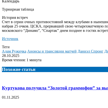
Календарь
Турнирная таблица
История встреч
Счет в серии очных противостояний между клубами в нынешнем
набрав 25 очков. ЦСКА, прервавший свою четырехматчевую поб
московского “Динамо”, “Спартак” днем позднее в гостях встрет
Источник
Теги
Адам Ружичка
Анонсы и трансляции матчей
Даниэл Спронг
Д
28.10.2025
Время чтения: 1 минута
Похожие статьи
Куртукова получила “Золотой граммофон” за выс
01.11.2025