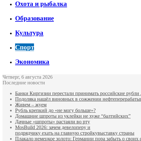
Охота и рыбалка
Образование
Культура
Спорт
Экономика
Четверг, 6 августа 2026
Последние новости
Банки Киргизии перестали принимать российские рубли 
Подоляка нашёл виновных в сожжении нефтеперерабаты
Живем – жуем
Рубль крепкий до «не могу больше»?
Домашние шпроты из уклейки не хуже “балтийских”
Дачные «шпроты» растаяли во рту
MosBuild 2026: зачем девелоперу и
подрядчиĸу ехать на главную стройĸувыставĸу страны
Плакало немецкое золото: Германии пора забыть о своих