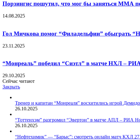
Порзингис пошутил, что мог бы заняться ММА по
14.08.2025
Гол Мичкова помог “Филадельфии” обыграть “Нь
23.11.2025
“Монреаль” победил “Сиэтл” в матче НХЛ – РИА 
29.10.2025
Сейчас читают
Закрыть
Тренер и капитан “Монреаля” восхитились игрой Демидо
26.10.2025
“Тоттенхэм” разгромил “Эвертон” в матче АПЛ – РИА Но
26.10.2025
“Нефтехимик” — “Барыс”: смотреть онлайн матч КХЛ 27 