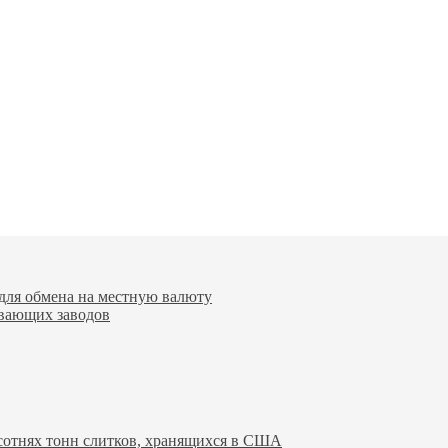
для обмена на местную валюту
вающих заводов
 сотнях тонн слитков, хранящихся в США