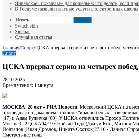
Январское «похмелье» для кошелька: что делать, если пр
В Госдуме назвали платные услуги в электронных школ
Искать
Switch skin
Sidebar
Случайная статья
Главная
/
Спорт
/
ЦСКА прервал серию из четырех побед, уступи
Спорт
ЦСКА прервал серию из четырех побед,
28.10.2025
Время чтения: 1 минута
МОСКВА, 28 окт – РИА Новости.
Московский ЦСКА на выезде
прошедшая на домашнем стадионе “красно-белых”, завершилась с
(17) и Адам Ружичка (60). У ЦСКА отличились Прохор Полтапов
Москва
3
:
2
ЦСКА
04:19 • Нэйтан Тодд (Джоуи Кин, Михаил Ма
Полтапов
(Иван Дроздов, Никита Охотюк)27:10 • Даниэл Спро
Смотреть все голы