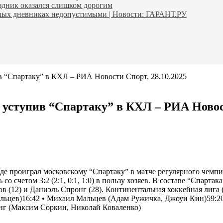
аздник оказался слишком дорогим
ьных дневниках недопустимыми | Новости: ГАРАНТ.РУ
в “Спартаку” в КХЛ – РИА Новости Спорт, 28.10.2025
 уступив “Спартаку” в КХЛ – РИА Новост
 проиграл московскому “Спартаку” в матче регулярного чемпи
о счетом 3:2 (2:1, 0:1, 1:0) в пользу хозяев. В составе “Спарт
 (12) и Даниэль Спронг (28). Континентальная хоккейная лига 
льцев)16:42 • Михаил Мальцев (Адам Ружичка, Джоуи Кин)59:20
нг (Максим Соркин, Николай Коваленко)