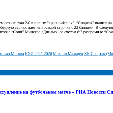
 сезоне стал 2-0 в пользу “красно-белых”. “Спартак” вышел на
едную серию, идет на восьмой строчке с 22 баллами. В следую
ится с “Сочи”.
Минское “Динамо” со счетом 8:2 разгромило “Соч
инамо Москва
КХЛ 2025-2026
Михаил Мальцев
ХК Спартак (Мо
тупление на футбольном матче – РИА Новости Спо