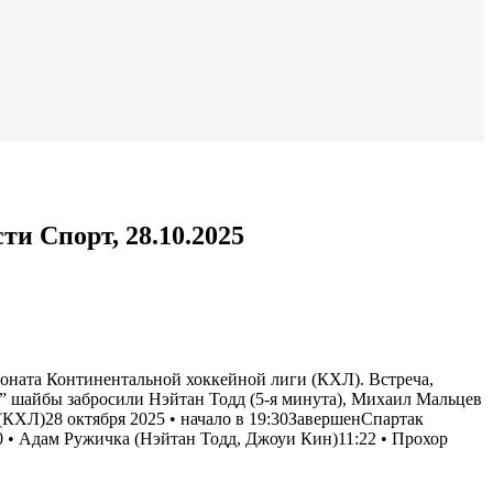
и Спорт, 28.10.2025
оната Континентальной хоккейной лиги (КХЛ). Встреча,
ака” шайбы забросили Нэйтан Тодд (5-я минута), Михаил Мальцев
(КХЛ)28 октября 2025 • начало в 19:30Завершен
Спартак
 • Адам Ружичка (Нэйтан Тодд, Джоуи Кин)11:22 •
Прохор