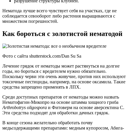
разрушение структуры клубней.
Нематода лучше всего чувствует себя на участках, где не
соблюдается севооборот либо растения выращиваются с
множеством погрешностей.
Как бороться с золотистой нематодой
Фото с сайта shutterstock.com/Dan Su Sa
Лечение грядок от нематоды может растянуться на долгие
годы, но бороться с вредителем нужно обязательно.
Поскольку черви эти очень живучие, против них используют
токсичные пестициды, например, на основе оксамила. Такие
средства запрещено применять в ЛПХ.
Среди доступных препаратов от нематоды можно назвать
Нематофагин-Микопро на основе штамма хищного гриба
Arthrobotrys oligospora
и Фитоверм на основе аверсектина С.
Эти средства подходят для обработки дачных грядок.
В конце сезона желательно обработать почву
медьсодержащими препаратами: медным купоросом, Абига-