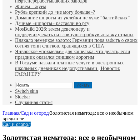
нефтеперерабатывающих заводов
Живем – жуем
Рубль крепкий до «не могу больше»?
Домашние шпроты из уклейки не хуже “балтийских”
Дачные «шпроты» растаяли во рту
MosBuild 2026: зачем девелоперу и
подрядчиĸу ехать на главную стройĸувыставĸу страны
Плакало немецкое золото: Германии пора забыть о своих
сотнях тонн слитков, хранящихся в США
Январское «похмелье» для кошелька: что делать, если
праздник оказался слишком дорогим
В Госдуме назвали платные услуги в электронных
школьных дневниках недопустимыми | Новости:
ГАРАНТ.РУ
Искать
Switch skin
Sidebar
Случайная статья
Главная
/
Сад и огород
/
Золотистая нематода: все о необычном
вредителе
Сад и огород
Золотистая нематода: все о необычном