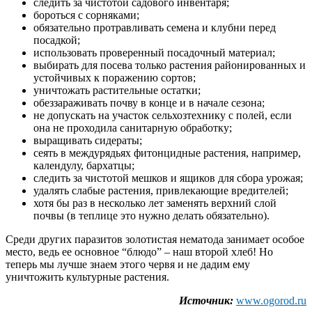
следить за чистотой садового инвентаря;
бороться с сорняками;
обязательно протравливать семена и клубни перед
посадкой;
использовать проверенный посадочный материал;
выбирать для посева только растения районированных и
устойчивых к поражению сортов;
уничтожать растительные остатки;
обеззараживать почву в конце и в начале сезона;
не допускать на участок сельхозтехнику с полей, если
она не проходила санитарную обработку;
выращивать сидераты;
сеять в междурядьях фитонцидные растения, например,
календулу, бархатцы;
следить за чистотой мешков и ящиков для сбора урожая;
удалять слабые растения, привлекающие вредителей;
хотя бы раз в несколько лет заменять верхний слой
почвы (в теплице это нужно делать обязательно).
Среди других паразитов золотистая нематода занимает особое
место, ведь ее основное “блюдо” – наш второй хлеб! Но
теперь мы лучше знаем этого червя и не дадим ему
уничтожить культурные растения.
Источник:
www.ogorod.ru