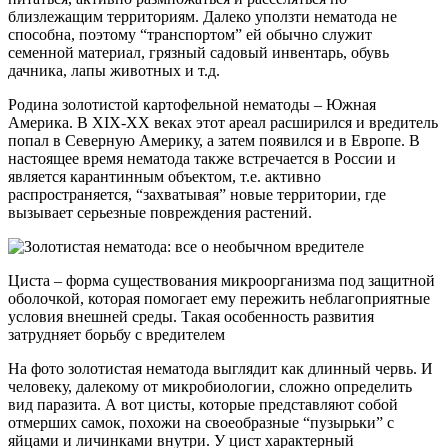
близлежащим территориям. Далеко уползти нематода не
способна, поэтому “транспортом” ей обычно служит
семенной материал, грязный садовый инвентарь, обувь
дачника, лапы животных и т.д.
Родина золотистой картофельной нематоды – Южная
Америка. В XIX-XX веках этот ареал расширился и вредитель
попал в Северную Америку, а затем появился и в Европе. В
настоящее время нематода также встречается в России и
является карантинным объектом, т.е. активно
распространяется, “захватывая” новые территории, где
вызывает серьезные повреждения растений.
Циста – форма существования микроорганизма под защитной
оболочкой, которая помогает ему пережить неблагоприятные
условия внешней среды. Такая особенность развития
затрудняет борьбу с вредителем
На фото золотистая нематода выглядит как длинный червь. И
человеку, далекому от микробиологии, сложно определить
вид паразита. А вот цисты, которые представляют собой
отмерших самок, похожи на своеобразные “пузырьки” с
яйцами и личинками внутри. У цист характерный