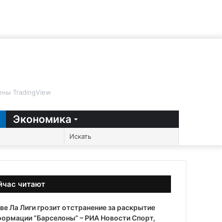
ны TradingView
Экономика
Случайная
Sidebar
Switch
Искать
статья
skin
йчас читают
крыть
ве Ла Лиги грозит отстранение за раскрытие
ормации “Барселоны” – РИА Новости Спорт,