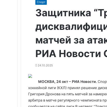
Спорт
Защитника “Т
дисквалифици
матчей за ата
РИА Новости С
24.10.2025
МОСКВА, 24 окт – РИА Новости.
Спор
хоккейной лиги (КХЛ) принял решение диск
Григория Дронова на пять матчей за намер
арбитра в матче регулярного чемпионата пр
сообщается на сайте лиги.В четверг “Тракт