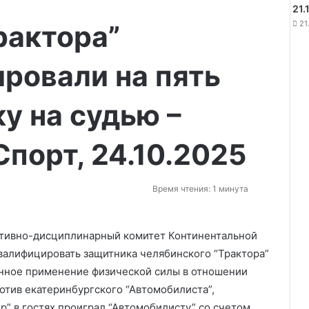
21.
21
рактора”
ровали на пять
ку на судью –
порт, 24.10.2025
Время чтения: 1 минута
тивно-дисциплинарный комитет Континентальной
валифицировать защитника челябинского “Трактора”
енное применение физической силы в отношении
отив екатеринбургского “Автомобилиста”,
ор” в гостях проиграл “Автомобилисту” со счетом