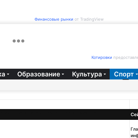
Финансовые рынки
от TradingView
Котировки
предоставле
ка
Образование
Культура
Спорт
ицировали на пять матчей за атаку на судью – РИА
Се
За
Гла
инф