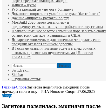
нефтеперерабатывающих заводов
Живем – жуем
Рубль крепкий до «не могу больше»?
Домашние шпроты из уклейки не хуже “балтийских”
Дачные «шпроты» растаяли во рту
MosBuild 2026: зачем девелоперу и
подрядчиĸу ехать на главную стройĸувыставĸу страны
Плакало немецкое золото: Германии пора забыть о своих
сотнях тонн слитков, хранящихся в США
Январское «похмелье» для кошелька: что делать, если
праздник оказался слишком дорогим
В Госдуме назвали платные услуги в электронных
школьных дневниках недопустимыми | Новости:
ГАРАНТ.РУ
Искать
Switch skin
Sidebar
Случайная статья
Главная
/
Спорт
/
Загитова поделилась эмоциями после
премьеры своего шоу – РИА Новости Спорт, 27.06.2025
Спорт
Загитова поделилась эмоциями после