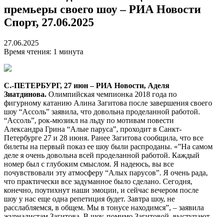
премьеры своего шоу – РИА Новости
Спорт, 27.06.2025
27.06.2025
Время чтения: 1 минута
С.-ПЕТЕРБУРГ, 27 июн – РИА Новости, Аделя
Зиатдинова.
Олимпийская чемпионка 2018 года по
фигурному катанию Алина Загитова после завершения своего
шоу “Ассоль” заявила, что довольна проделанной работой.
“Ассоль”, рок-мюзикл на льду по мотивам повести
Александра Грина “Алые паруса”, проходит в Санкт-
Петербурге 27 и 28 июня. Ранее Загитова сообщила, что все
билеты на первый показ ее шоу были распроданы. «”На самом
деле я очень довольна всей проделанной работой. Каждый
номер был с глубоким смыслом. Я надеюсь, вы все
почувствовали эту атмосферу “Алых парусов”. Я очень рада,
что практически все задуманное было сделано. Сегодня,
конечно, поутихнут наши эмоции, и сейчас вечером после
шоу у нас еще одна репетиция будет. Завтра шоу, не
расслабляемся, в общем. Мы в тонусе находимся”, – заявила
журналистам Загитова. В шоу, помимо Загитовой, выступают