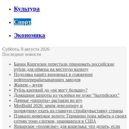
Культура
Спорт
Экономика
Суббота, 8 августа 2026
Последние новости
Банки Киргизии перестали принимать российские
рубли для обмена на местную валюту
Подоляка нашёл виновных в сожжении
нефтеперерабатывающих заводов
Живем – жуем
Рубль крепкий до «не могу больше»?
Домашние шпроты из уклейки не хуже “балтийских”
Дачные «шпроты» растаяли во рту
MosBuild 2026: зачем девелоперу и
подрядчиĸу ехать на главную стройĸувыставĸу страны
Плакало немецкое золото: Германии пора забыть о своих
сотнях тонн слитков, хранящихся в США
Январское «похмелье» для кошелька: что делать, если