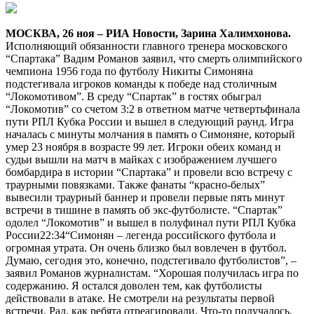
МОСКВА, 26 ноя – РИА Новости, Зарина Халимхонова.
Исполняющий обязанности главного тренера московского
“Спартака” Вадим Романов заявил, что смерть олимпийского
чемпиона 1956 года по футболу Никиты Симоняна
подстегивала игроков команды к победе над столичным
“Локомотивом”. В среду “Спартак” в гостях обыграл
“Локомотив” со счетом 3:2 в ответном матче четвертьфинала
пути РПЛ Кубка России и вышел в следующий раунд. Игра
началась с минуты молчания в память о Симоняне, который
умер 23 ноября в возрасте 99 лет. Игроки обеих команд и
судьи вышли на матч в майках с изображением лучшего
бомбардира в истории “Спартака” и провели всю встречу с
траурными повязками. Также фанаты “красно-белых”
вывесили траурный баннер и провели первые пять минут
встречи в тишине в память об экс-футболисте.
“Спартак”
одолел “Локомотив” и вышел в полуфинал пути РПЛ Кубка
России22:34
“Симонян – легенда российского футбола и
огромная утрата. Он очень близко был вовлечен в футбол.
Думаю, сегодня это, конечно, подстегивало футболистов”, –
заявил Романов журналистам. “Хорошая получилась игра по
содержанию. Я остался доволен тем, как футболисты
действовали в атаке. Не смотрели на результаты первой
встречи. Рад, как ребята отреагировали. Что-то получалось,