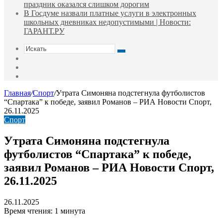
праздник оказался слишком дорогим
В Госдуме назвали платные услуги в электронных
школьных дневниках недопустимыми | Новости:
ГАРАНТ.РУ
Искать
Switch
skin
Sidebar
Случайная
статья
Главная
/
Спорт
/
Утрата Симоняна подстегнула футболистов
“Спартака” к победе, заявил Романов – РИА Новости Спорт,
26.11.2025
Спорт
Утрата Симоняна подстегнула
футболистов “Спартака” к победе,
заявил Романов – РИА Новости Спорт,
26.11.2025
26.11.2025
Время чтения: 1 минута