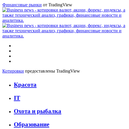
Финансовые рынки
от TradingView
Меню
Искать
Switch
skin
Войти
Котировки
предоставлены TradingView
Красота
IT
Охота и рыбалка
Образование