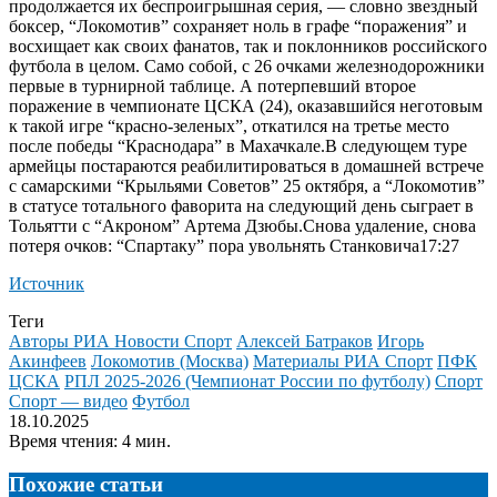
продолжается их беспроигрышная серия, — словно звездный
боксер, “Локомотив” сохраняет ноль в графе “поражения” и
восхищает как своих фанатов, так и поклонников российского
футбола в целом. Само собой, с 26 очками железнодорожники
первые в турнирной таблице. А потерпевший второе
поражение в чемпионате ЦСКА (24), оказавшийся неготовым
к такой игре “красно-зеленых”, откатился на третье место
после победы “Краснодара” в Махачкале.В следующем туре
армейцы постараются реабилитироваться в домашней встрече
с самарскими “Крыльями Советов” 25 октября, а “Локомотив”
в статусе тотального фаворита на следующий день сыграет в
Тольятти с “Акроном” Артема Дзюбы.
Снова удаление, снова
потеря очков: “Спартаку” пора увольнять Станковича17:27
Источник
Теги
Авторы РИА Новости Спорт
Алексей Батраков
Игорь
Акинфеев
Локомотив (Москва)
Материалы РИА Спорт
ПФК
ЦСКА
РПЛ 2025-2026 (Чемпионат России по футболу)
Спорт
Спорт — видео
Футбол
18.10.2025
Время чтения: 4 мин.
Похожие статьи