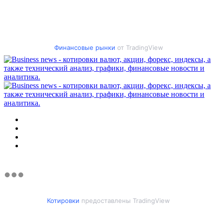
Финансовые рынки
от TradingView
Меню
Искать
Switch
skin
Войти
Котировки
предоставлены TradingView