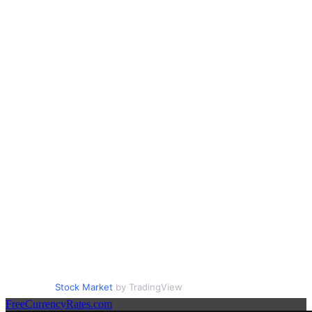
Stock Market
by TradingView
FreeCurrencyRates.com