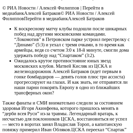
© РИА Новости / Алексей Филиппов
| Перейти в
медиабанк
Алексей Батраков
© РИА Новости / Алексей
ФилипповПерейти в медиабанкАлексей Батраков
К воскресному матчу клубы подошли после шикарных
побед над другими московскими командами.
“Локомотив” в Петровском парке устроил перестрелку с
“Динамо” (5:3) и уехал с тремя очками, в то время как
армейцы, ведя со счетом 3:0 к 18-й минуте, смогли дома
удержать победу над “Спартаком” (3:2).
Ожидалось крутое противостояние юных звезд
московских клубов. Матвей Кисляк из ЦСКА и
железнодорожник Алексей Батраков (идет первым в
гонке бомбардиров — девять голов плюс три ассиста)
прогрессируют на глазах. И как знать, не отправятся ли
наши парни покорять Европу в одно из ближайших
трансферных окон?
Также фанаты и СМИ внимательно следили за состоянием
здоровья Игоря Акинфеева, которого пришлось менять в
“дерби всея Руси” из-за травмы. Легендарный вратарь, к
несчастью для поклонников ЦСКА, восстановиться не успел
— место в воротах занял Владислав Тороп, а капитанскую
повязку примерил Иван Обляков.
ЦСКА переехал “Спартак”