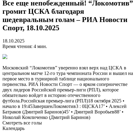
Все еще непобежденный! “Локомотив”
громит ЦСКА благодаря
шедевральным голам – РИА Новости
Спорт, 18.10.2025
18.10.2025
Время чтения: 4 мин.
Московский “Локомотив” уверенно взял верх над ЦСКА в
центральном матче 12-го тура чемпионата России и вышел на
первое место в турнирной таблице национального
первенства. РИА Новости Спорт — о ярком соперничестве
двух лидеров Российской премьер-лиги (РПЛ), которое
обязательно войдет в историю отечественного
футбола.Российская премьер-лига (РПЛ)18 октября 2025 •
начало в 19:45Завершен
Локомотив
3
:
0
ЦСКА
17‎’‎ • Алексей
Батраков (Дмитрий Баринов)45‎’‎ • Дмитрий Воробьев88‎’‎ •
Николай Комличенко (Дмитрий Баринов)
Смотреть все голы
Календарь