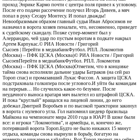
проход Энрике Кармо почти с центра поля привел к угловому.
После его подачи рассечение получил Игорь Дивеев, а мяч
попал в руку Сесару Монтесу. И попал дважды!
Невообразимым образом главный судья Иван Абросимов не
назначил в ворота хозяев пенальти, что, несомненно, приведет
к судейскому скандалу. Позже супер-момент был у
Алеррандро, чей удар по пустым воротам в подкате накрыл
Артем Карпукас.
© РИА Новости / Григорий
Сысоев
| Перейти в медиабанк
Футбол. РПЛ. Локомотив
(Москва) – ПФК ЦСКА (Москва)
© РИА Новости / Григорий
СысоевПерейти в медиабанкФутбол. РПЛ. Локомотив
(Москва) – ПФК ЦСКА (Москва)Отметим, что в концовке
тайма снова исполняли дальние удары Батраков (на сей раз
Тороп спас) и промазавший Лукас Фассон. А защита ЦСКА
подстраховала голкипера после углового.И уйти бы командам
на перерыв… Но случилось какое-то безумие. После
неудачного выноса вратаря мяч вылетел из штрафной ЦСКА.
И пока “круглый” вращался на лицевой линии, до него
добежал Дмитрий Воробьев и по высокой траектории закинул
в ворота с нулевого угла. Гол напомнил шедевр бразильца
Майкона на чемпионате мира 2010 года в ЮАР! В шоке были
все: и игроки “Локомотива”, и армейцы, и, конечно же,
потерявший ворота Тороп.Будто не было никаких 15 минут
отдыха, команды снова нырнули в борьбу, богатую на
моменты и шикарные хайлайты. Вот Тороп творит два сейва,