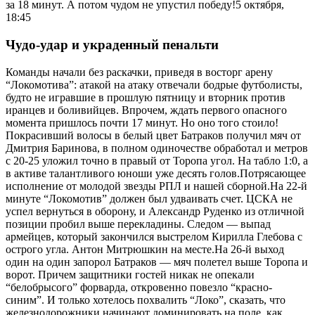
за 18 минут. А потом чудом не упустил победу!5 октября,
18:45
Чудо-удар и украденный пенальти
Команды начали без раскачки, приведя в восторг арену
“Локомотива”: атакой на атаку отвечали бодрые футболисты,
будто не игравшие в прошлую пятницу и вторник против
иранцев и боливийцев. Впрочем, ждать первого опасного
момента пришлось почти 17 минут. Но оно того стоило!
Покрасивший волосы в белый цвет Батраков получил мяч от
Дмитрия Баринова, в полном одиночестве обработал и метров
с 20-25 уложил точно в правый от Торопа угол. На табло 1:0, а
в активе талантливого юноши уже десять голов.Потрясающее
исполнение от молодой звезды РПЛ и нашей сборной.На 22-й
минуте “Локомотив” должен был удваивать счет. ЦСКА не
успел вернуться в оборону, и Александр Руденко из отличной
позиции пробил выше перекладины. Следом — выпад
армейцев, который закончился выстрелом Кирилла Глебова с
острого угла. Антон Митрюшкин на месте.На 26-й выход
один на один запорол Батраков — мяч полетел выше Торопа и
ворот. Причем защитники гостей никак не опекали
“белобрысого” форварда, откровенно повезло “красно-
синим”. И только хотелось похвалить “Локо”, сказать, что
железнодорожники начинают доминировать на поле, как