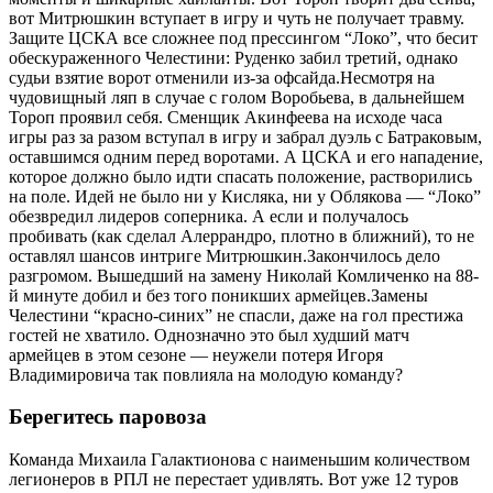
вот Митрюшкин вступает в игру и чуть не получает травму.
Защите ЦСКА все сложнее под прессингом “Локо”, что бесит
обескураженного Челестини: Руденко забил третий, однако
судьи взятие ворот отменили из-за офсайда.Несмотря на
чудовищный ляп в случае с голом Воробьева, в дальнейшем
Тороп проявил себя. Сменщик Акинфеева на исходе часа
игры раз за разом вступал в игру и забрал дуэль с Батраковым,
оставшимся одним перед воротами. А ЦСКА и его нападение,
которое должно было идти спасать положение, растворились
на поле. Идей не было ни у Кисляка, ни у Облякова — “Локо”
обезвредил лидеров соперника. А если и получалось
пробивать (как сделал Алеррандро, плотно в ближний), то не
оставлял шансов интриге Митрюшкин.Закончилось дело
разгромом. Вышедший на замену Николай Комличенко на 88-
й минуте добил и без того поникших армейцев.Замены
Челестини “красно-синих” не спасли, даже на гол престижа
гостей не хватило. Однозначно это был худший матч
армейцев в этом сезоне — неужели потеря Игоря
Владимировича так повлияла на молодую команду?
Берегитесь паровоза
Команда Михаила Галактионова с наименьшим количеством
легионеров в РПЛ не перестает удивлять. Вот уже 12 туров