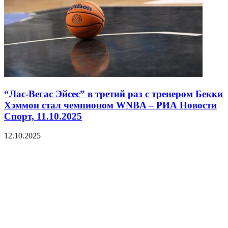
“Лас-Вегас Эйсес” в третий раз с тренером Бекки
Хэммон стал чемпионом WNBA – РИА Новости
Спорт, 11.10.2025
12.10.2025