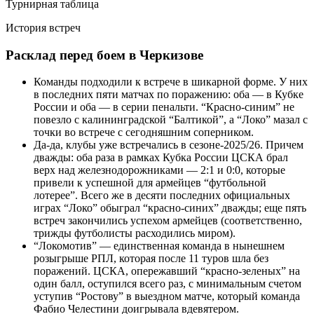
Турнирная таблица
История встреч
Расклад перед боем в Черкизове
Команды подходили к встрече в шикарной форме. У них
в последних пяти матчах по поражению: оба — в Кубке
России и оба — в серии пенальти. “Красно-синим” не
повезло с калининградской “Балтикой”, а “Локо” мазал с
точки во встрече с сегодняшним соперником.
Да-да, клубы уже встречались в сезоне-2025/26. Причем
дважды: оба раза в рамках Кубка России ЦСКА брал
верх над железнодорожниками — 2:1 и 0:0, которые
привели к успешной для армейцев “футбольной
лотерее”. Всего же в десяти последних официальных
играх “Локо” обыграл “красно-синих” дважды; еще пять
встреч закончились успехом армейцев (соответственно,
трижды футболисты расходились миром).
“Локомотив” — единственная команда в нынешнем
розыгрыше РПЛ, которая после 11 туров шла без
поражений. ЦСКА, опережавший “красно-зеленых” на
один балл, оступился всего раз, с минимальным счетом
уступив “Ростову” в выездном матче, который команда
Фабио Челестини доигрывала вдевятером.