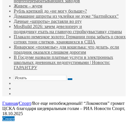
нефтеперерабатывающих заводов
Живем – жуем
Рубль крепкий до «не могу больше»?
Домашние шпроты из уклейки не хуже “балтийских”
Дачные «шпроты» растаяли во рту
MosBuild 2026: зачем девелоперу и
подрядчиĸу ехать на главную стройĸувыставĸу страны
Плакало немецкое золото: Германии пора забыть о своих
сотнях тонн слитков, хранящихся в США
Январское «похмелье» для кошелька: что делать, если
праздник оказался слишком дорогим
В Госдуме назвали платные услуги в электронных
школьных дневниках недопустимыми | Новости:
ГАРАНТ.РУ
Искать
Switch
skin
Sidebar
Случайная
статья
Главная
/
Спорт
/
Все еще непобежденный! “Локомотив” громит
ЦСКА благодаря шедевральным голам – РИА Новости Спорт,
18.10.2025
Спорт