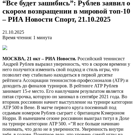
“Все будет зашибись”: Рублев заявил о
скором возвращении в мировой топ-10
– РИА Новости Спорт, 21.10.2025
21.10.2025
Время чтения: 1 минута
МОСКВА, 21 окт – РИА Новости.
Российский теннисист
Андрей Рублев выразил уверенность, что в скором времени у
него получится изменить свой подход и стиль игры, что
позволит ему стабильно находиться в первой десятке
рейтинга Ассоциации теннисистов-профессионалов (ATP) и
доходить до финалов турниров. В рейтинге ATP Рублев
занимает 15-е место. Его наилучшим результатом является
пятая строчка, которую он занимал в сентябре 2021 года. Во
вторник россиянин начнет выступление на турнире категории
ATP 500 в Вене. В матче первого круга посеянный под
седьмым номером Рублев сыграет с британцем Кэмероном
Норри. В нынешнем сезоне россиянин выиграл титул в Дохе
на турнире категории ATP 500. «”Я все больше начинаю
понимать, что дело не в уверенности. Уверенность внутри
тебя, в голове. Понятное дело, что уровень самой игры на