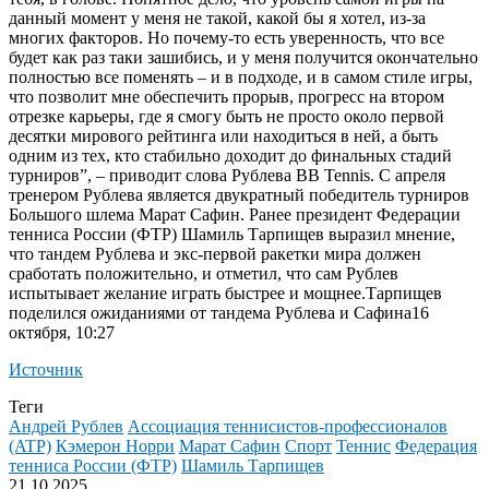
данный момент у меня не такой, какой бы я хотел, из-за
многих факторов. Но почему-то есть уверенность, что все
будет как раз таки зашибись, и у меня получится окончательно
полностью все поменять – и в подходе, и в самом стиле игры,
что позволит мне обеспечить прорыв, прогресс на втором
отрезке карьеры, где я смогу быть не просто около первой
десятки мирового рейтинга или находиться в ней, а быть
одним из тех, кто стабильно доходит до финальных стадий
турниров”, – приводит слова Рублева BB Tennis. С апреля
тренером Рублева является двукратный победитель турниров
Большого шлема Марат Сафин. Ранее президент Федерации
тенниса России (ФТР) Шамиль Тарпищев выразил мнение,
что тандем Рублева и экс-первой ракетки мира должен
сработать положительно, и отметил, что сам Рублев
испытывает желание играть быстрее и мощнее.
Тарпищев
поделился ожиданиями от тандема Рублева и Сафина16
октября, 10:27
Источник
Теги
Андрей Рублев
Ассоциация теннисистов-профессионалов
(ATP)
Кэмерон Норри
Марат Сафин
Спорт
Теннис
Федерация
тенниса России (ФТР)
Шамиль Тарпищев
21.10.2025