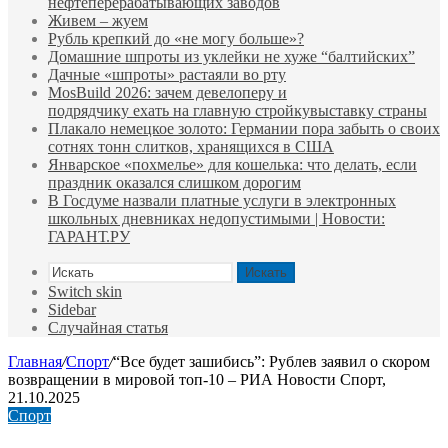
нефтеперерабатывающих заводов
Живем – жуем
Рубль крепкий до «не могу больше»?
Домашние шпроты из уклейки не хуже “балтийских”
Дачные «шпроты» растаяли во рту
MosBuild 2026: зачем девелоперу и
подрядчиĸу ехать на главную стройĸувыставĸу страны
Плакало немецкое золото: Германии пора забыть о своих
сотнях тонн слитков, хранящихся в США
Январское «похмелье» для кошелька: что делать, если
праздник оказался слишком дорогим
В Госдуме назвали платные услуги в электронных
школьных дневниках недопустимыми | Новости:
ГАРАНТ.РУ
Искать
Switch skin
Sidebar
Случайная статья
Главная
/
Спорт
/
“Все будет зашибись”: Рублев заявил о скором
возвращении в мировой топ-10 – РИА Новости Спорт,
21.10.2025
Спорт