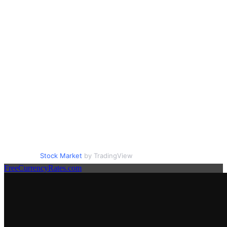
Stock Market
by TradingView
FreeCurrencyRates.com