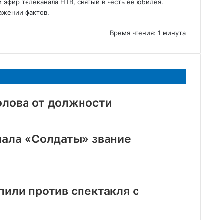
 эфир телеканала НТВ, снятый в честь ее юбилея.
ажении фактов.
Время чтения: 1 минута
олова от должности
иала «Солдаты» звание
пили против спектакля с