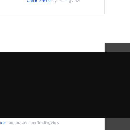
Stock Market
by TradingView
лют
предоставлены TradingView