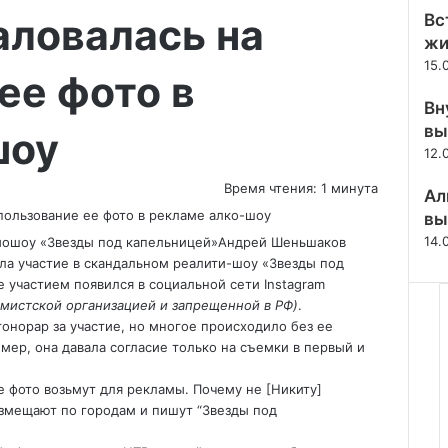
аловалась на
Вс
жи
15.
ее фото в
Вн
вы
шоу
12.
Время чтения: 1 минута
Ал
вы
14.
омошоу «Звезды под капельницей»
Андрей Шеньшаков
а участие в скандальном реалити-шоу «Звезды под
 участием появился в социальной сети Instagram
мистской организацией и запрещенной в РФ)
.
онорар за участие, но многое происходило без ее
мер, она давала согласие только на съемки в первый и
 фото возьмут для рекламы. Почему не [Никиту]
змещают по городам и пишут “Звезды под