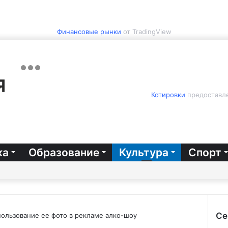
Финансовые рынки
от TradingView
Котировки
предоставле
ка
Образование
Культура
Спорт
Се
пользование ее фото в рекламе алко-шоу
Зак