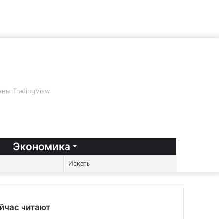
ны TradingView
Экономика
Случайная
Sidebar
Switch
Искать
статья
skin
йчас читают
рыть