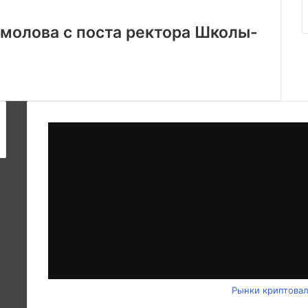
омолова с поста ректора Школы-
Рынки криптова