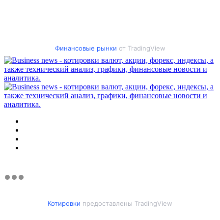
Финансовые рынки
от TradingView
Меню
Искать
Switch
skin
Войти
Котировки
предоставлены TradingView