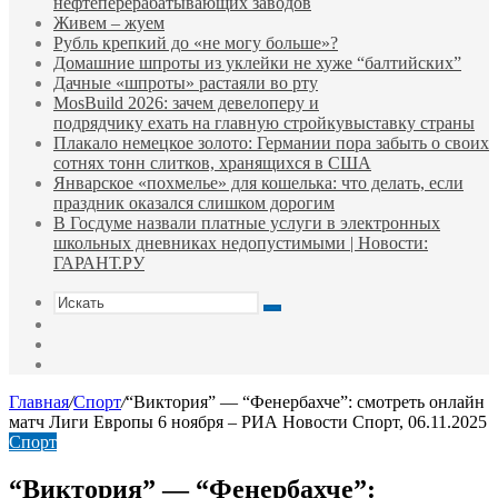
нефтеперерабатывающих заводов
Живем – жуем
Рубль крепкий до «не могу больше»?
Домашние шпроты из уклейки не хуже “балтийских”
Дачные «шпроты» растаяли во рту
MosBuild 2026: зачем девелоперу и
подрядчиĸу ехать на главную стройĸувыставĸу страны
Плакало немецкое золото: Германии пора забыть о своих
сотнях тонн слитков, хранящихся в США
Январское «похмелье» для кошелька: что делать, если
праздник оказался слишком дорогим
В Госдуме назвали платные услуги в электронных
школьных дневниках недопустимыми | Новости:
ГАРАНТ.РУ
Искать
Switch
skin
Sidebar
Случайная
статья
Главная
/
Спорт
/
“Виктория” — “Фенербахче”: смотреть онлайн
матч Лиги Европы 6 ноября – РИА Новости Спорт, 06.11.2025
Спорт
“Виктория” — “Фенербахче”: