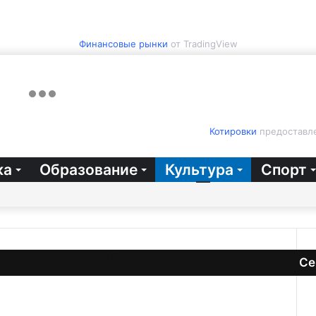
Финансовые рынки
от TradingView
Котировки
предоставле
ка
Образование
Культура
Спорт
озили санкциями из-за России
Се
За