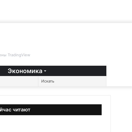
ны TradingView
Экономика
Случайная
Sidebar
Switch
Искать
статья
skin
йчас читают
крыть