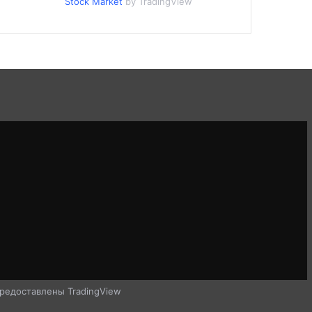
Stock Market
by TradingView
редоставлены TradingView