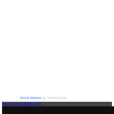
Stock Market
by TradingView
FreeCurrencyRates.com