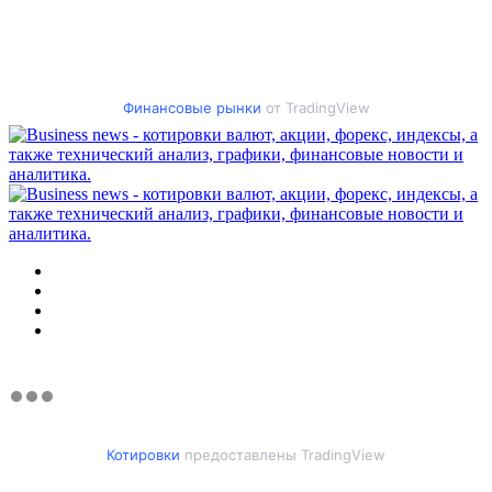
Финансовые рынки
от TradingView
Меню
Искать
Switch
skin
Войти
Котировки
предоставлены TradingView