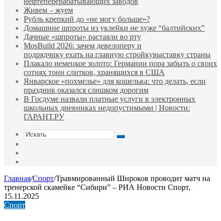
нефтеперерабатывающих заводов
Живем – жуем
Рубль крепкий до «не могу больше»?
Домашние шпроты из уклейки не хуже “балтийских”
Дачные «шпроты» растаяли во рту
MosBuild 2026: зачем девелоперу и
подрядчиĸу ехать на главную стройĸувыставĸу страны
Плакало немецкое золото: Германии пора забыть о своих
сотнях тонн слитков, хранящихся в США
Январское «похмелье» для кошелька: что делать, если
праздник оказался слишком дорогим
В Госдуме назвали платные услуги в электронных
школьных дневниках недопустимыми | Новости:
ГАРАНТ.РУ
Искать
Switch
skin
Sidebar
Случайная
статья
Главная
/
Спорт
/
Травмированный Широков проводит матч на
тренерской скамейке “Сибири” – РИА Новости Спорт,
15.11.2025
Спорт