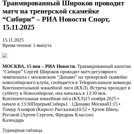
Травмированный Широков проводит
матч на тренерской скамейке
“Сибири” – РИА Новости Спорт,
15.11.2025
15.11.2025
Время чтения: 1 минута
МОСКВА, 15 ноя – РИА Новости.
Травмированный капитан
“Сибири” Сергей Широков проводит матч регулярного
чемпионата с московским “Динамо” на тренерской скамейке
новосибирского клуба, сообщается в Telegram-канале команды
Континентальной хоккейной лиги (КХЛ). Встреча проходит в
субботу в Новосибирске, она началась в 13:30 мск.
Континентальная хоккейная лига (КХЛ)15 ноября 2025 •
начало в 13:30Перерыв
Сибирь
1
:
1
Динамо Москва
01:15 •
Тимур Ахияров
(Кирилл Рассказов)10:52 • Артем Швец-
Роговой (
Артем Сергеев
, Фредрик Классон)
Календарь
Турнирная таблица