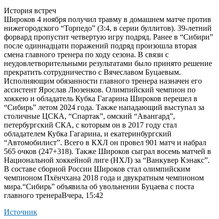
История встреч
Широков 4 ноября получил травму в домашнем матче против
нижегородского “Торпедо” (3:4, в серии буллитов). 39-летний
форвард пропустит четвертую игру подряд. Ранее в “Сибири”
после одиннадцати поражений подряд произошла вторая
смена главного тренера по ходу сезона. В связи с
неудовлетворительными результатами было принято решение
прекратить сотрудничество с Вячеславом Буцаевым.
Исполняющим обязанности главного тренера назначен его
ассистент Ярослав Люзенков. Олимпийский чемпион по
хоккею и обладатель Кубка Гагарина Широков перешел в
“Сибирь” летом 2024 года. Также нападающий выступал за
столичные ЦСКА, “Спартак”, омский “Авангард”,
петербургский СКА, с которым он в 2017 году стал
обладателем Кубка Гагарина, и екатеринбургский
“Автомобилист”. Всего в КХЛ он провел 901 матч и набрал
565 очков (247+318). Также Широков сыграл восемь матчей в
Национальной хоккейной лиге (НХЛ) за “Ванкувер Кэнакс”.
В составе сборной России Широков стал олимпийским
чемпионом Пхёнчхана 2018 года и двукратным чемпионом
мира.
“Сибирь” объявила об увольнении Буцаева с поста
главного тренераВчера, 15:42
Источник