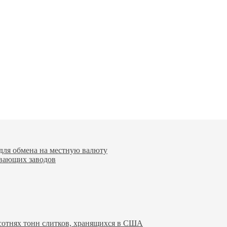
для обмена на местную валюту
вающих заводов
 сотнях тонн слитков, хранящихся в США