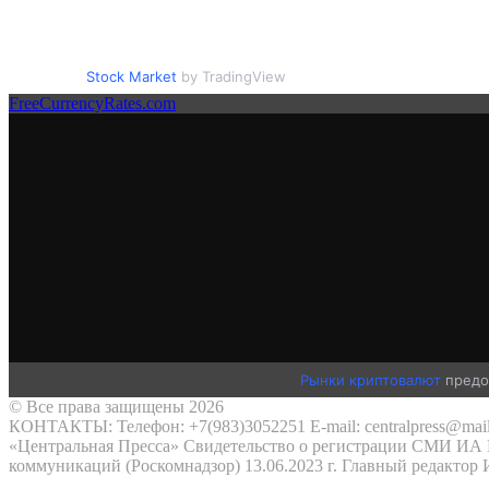
Stock Market
by TradingView
FreeCurrencyRates.com
Рынки криптовалют
предо
© Все права защищены 2026
КОНТАКТЫ: Телефон: +7(983)3052251 E-mail: centralpress@mail
«Центральная Пресса» Свидетельство о регистрации СМИ ИА №
коммуникаций (Роскомнадзор) 13.06.2023 г. Главный редактор