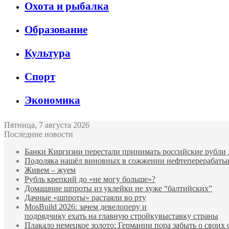
Охота и рыбалка
Образование
Культура
Спорт
Экономика
Пятница, 7 августа 2026
Последние новости
Банки Киргизии перестали принимать российские рубли 
Подоляка нашёл виновных в сожжении нефтеперерабаты
Живем – жуем
Рубль крепкий до «не могу больше»?
Домашние шпроты из уклейки не хуже “балтийских”
Дачные «шпроты» растаяли во рту
MosBuild 2026: зачем девелоперу и
подрядчиĸу ехать на главную стройĸувыставĸу страны
Плакало немецкое золото: Германии пора забыть о своих