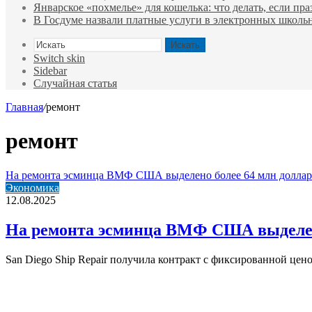
Январское «похмелье» для кошелька: что делать, если пр
В Госдуме назвали платные услуги в электронных школ
Искать
Switch skin
Sidebar
Случайная статья
Главная
/
ремонт
ремонт
На ремонта эсминца ВМФ США выделено более 64 млн доллар
Экономика
12.08.2025
На ремонта эсминца ВМФ США выделено
San Diego Ship Repair получила контракт с фиксированной це