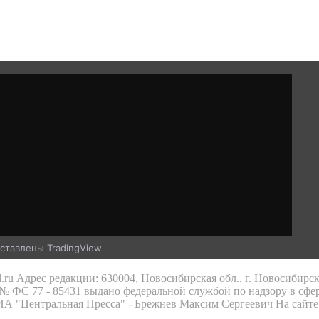
ставлены TradingView
.ru Адрес редакции: 630004, Новосибирская обл., г. Новосибирс
 ФС 77 - 85431 выдано федеральной службой по надзору в сфе
 ИА "Центральная Пресса" - Брежнев Максим Сергеевич На сайте