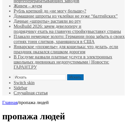
нефтеперерабатывающих заводов
Живем – жуем
Рубль крепкий до «не могу больше»?
Домашние шпроты из уклейки не хуже “балтийских”
Дачные «шпроты» растаяли во рту
MosBuild 2026: зачем девелоперу и
подрядчиĸу ехать на главную стройĸувыставĸу страны
Плакало немецкое золото: Германии пора забыть о своих
сотнях тонн слитков, хранящихся в США
Январское «похмелье» для кошелька: что делать, если
праздник оказался слишком дорогим
В Госдуме назвали платные услуги в электронных
школьных дневниках недопустимыми | Новости:
ГАРАНТ.РУ
Искать
Switch skin
Sidebar
Случайная статья
Главная
/
пропажа людей
пропажа людей