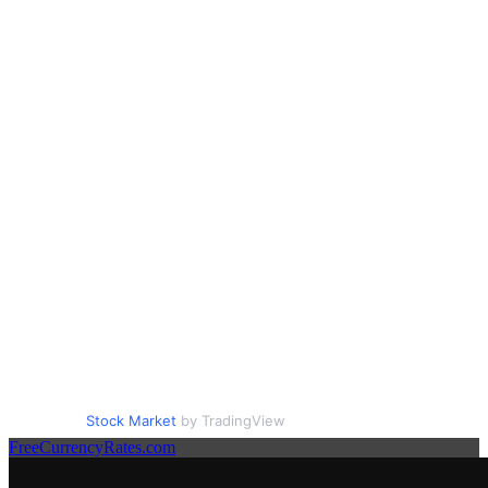
Stock Market
by TradingView
FreeCurrencyRates.com