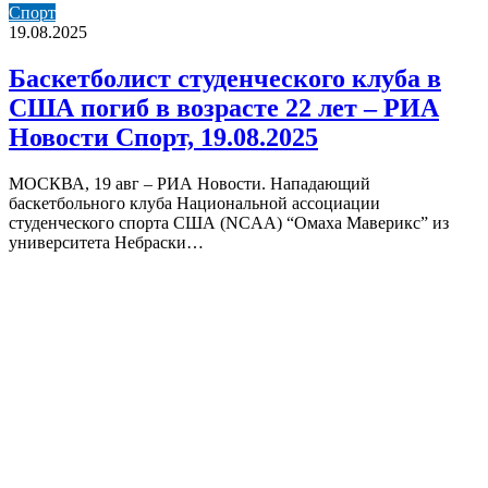
Баскетболист
Спорт
студенческого
19.08.2025
клуба
в
Баскетболист студенческого клуба в
США
США погиб в возрасте 22 лет – РИА
погиб
в
Новости Спорт, 19.08.2025
возрасте
22
МОСКВА, 19 авг – РИА Новости. Нападающий
лет
баскетбольного клуба Национальной ассоциации
–
студенческого спорта США (NCAA) “Омаха Маверикс” из
РИА
университета Небраски…
Новости
Спорт,
19.08.2025