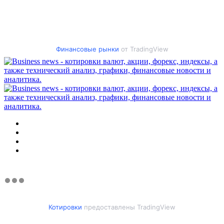
Финансовые рынки
от TradingView
Меню
Искать
Switch
skin
Войти
Котировки
предоставлены TradingView