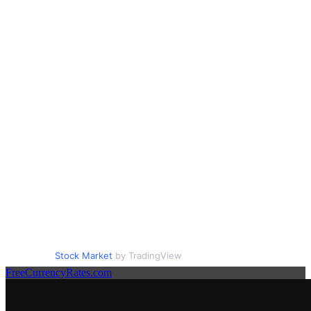
Stock Market
by TradingView
FreeCurrencyRates.com