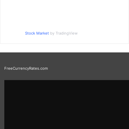
Stock Market
by TradingView
FreeCurrencyRates.com