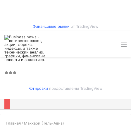
Финансовые рынки
от TradingView
Войти
Switch
Искат
М
skin
Котировки
предоставлены TradingView
Главная
/
Маккаби (Тель-Авив)