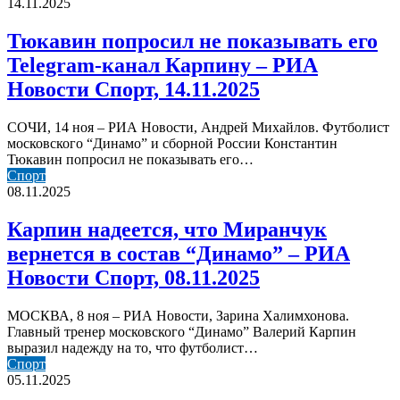
попросил
14.11.2025
14.11.2025
не
показывать
Тюкавин попросил не показывать его
его
Telegram-канал Карпину – РИА
Telegram-
канал
Новости Спорт, 14.11.2025
Карпину
–
СОЧИ, 14 ноя – РИА Новости, Андрей Михайлов. Футболист
РИА
московского “Динамо” и сборной России Константин
Новости
Тюкавин попросил не показывать его…
Спорт,
Карпин
Спорт
14.11.2025
надеется,
08.11.2025
что
Миранчук
Карпин надеется, что Миранчук
вернется
вернется в состав “Динамо” – РИА
в
состав
Новости Спорт, 08.11.2025
“Динамо”
–
МОСКВА, 8 ноя – РИА Новости, Зарина Халимхонова.
РИА
Главный тренер московского “Динамо” Валерий Карпин
Новости
выразил надежду на то, что футболист…
Спорт,
“Динамо”
Спорт
08.11.2025
обыграло
05.11.2025
“Зенит”