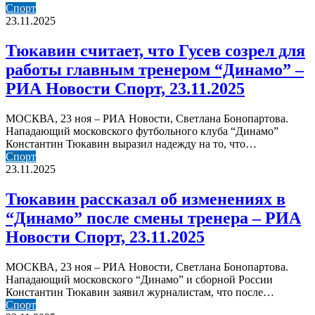
Тюкавин
Спорт
считает,
23.11.2025
что
Гусев
Тюкавин считает, что Гусев созрел для
созрел
работы главным тренером “Динамо” –
для
работы
РИА Новости Спорт, 23.11.2025
главным
тренером
МОСКВА, 23 ноя – РИА Новости, Светлана Бонопартова.
“Динамо”
Нападающий московского футбольного клуба “Динамо”
–
Константин Тюкавин выразил надежду на то, что…
РИА
Тюкавин
Спорт
Новости
рассказал
23.11.2025
Спорт,
об
23.11.2025
изменениях
Тюкавин рассказал об изменениях в
в
“Динамо” после смены тренера – РИА
“Динамо”
после
Новости Спорт, 23.11.2025
смены
тренера
МОСКВА, 23 ноя – РИА Новости, Светлана Бонопартова.
–
Нападающий московского “Динамо” и сборной России
РИА
Константин Тюкавин заявил журналистам, что после…
Новости
Московское
Спорт
Спорт,