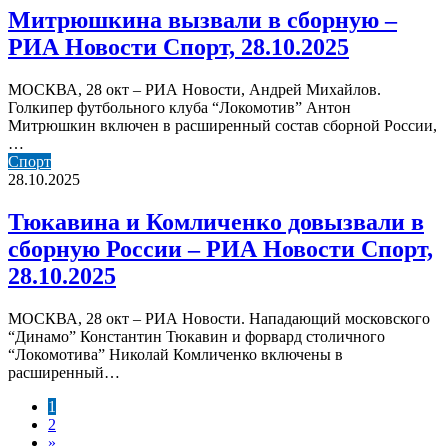
сборную
Митрюшкина вызвали в сборную –
–
РИА Новости Спорт, 28.10.2025
РИА
Новости
Спорт,
МОСКВА, 28 окт – РИА Новости, Андрей Михайлов.
28.10.2025
Голкипер футбольного клуба “Локомотив” Антон
Митрюшкин включен в расширенный состав сборной России,
…
Тюкавина
Спорт
и
28.10.2025
Комличенко
довызвали
Тюкавина и Комличенко довызвали в
в
сборную России – РИА Новости Спорт,
сборную
России
28.10.2025
–
РИА
МОСКВА, 28 окт – РИА Новости. Нападающий московского
Новости
“Динамо” Константин Тюкавин и форвард столичного
Спорт,
“Локомотива” Николай Комличенко включены в
28.10.2025
расширенный…
1
2
»