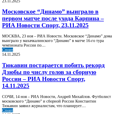
“Динамо”
23.11.2025
23.11.2025
выиграло
в
Московское “Динамо” выиграло в
первом
первом матче после ухода Карпина –
матче
после
РИА Новости Спорт, 23.11.2025
ухода
Карпина
МОСКВА, 23 ноя – РИА Новости. Московское “Динамо” дома
–
выиграло у махачкалинского “Динамо” в матче 16-го тура
РИА
чемпионата России по…
Новости
Тюкавин
Спорт
Спорт,
постарается
14.11.2025
23.11.2025
побить
рекорд
Тюкавин постарается побить рекорд
Дзюбы
Дзюбы по числу голов за сборную
по
числу
России – РИА Новости Спорт,
голов
14.11.2025
за
сборную
России
СОЧИ, 14 ноя – РИА Новости, Андрей Михайлов. Футболист
–
московского “Динамо” и сборной России Константин
РИА
Тюкавин заявил журналистам, что планирует…
Новости
Тюкавин
Спорт
Спорт,