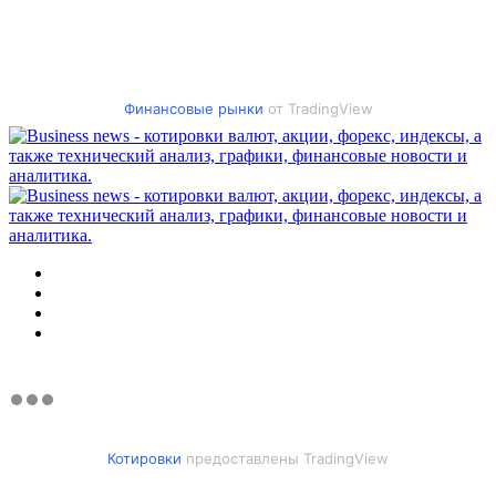
Финансовые рынки
от TradingView
Меню
Искать
Switch
skin
Войти
Котировки
предоставлены TradingView