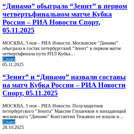
в
“Динамо” обыграло “Зенит” в первом
первом
четвертьфинальном матче Кубка
четвертьфинальном
матче
России – РИА Новости Спорт,
Кубка
05.11.2025
России
–
РИА
МОСКВА, 5 ноя – РИА Новости. Московское “Динамо”
Новости
обыграло в гостях петербургский “Зенит” в первом матче
Спорт,
четвертьфинала пути РПЛ Кубка…
05.11.2025
“Зенит”
Спорт
и
05.11.2025
“Динамо”
назвали
“Зенит” и “Динамо” назвали составы
составы
на матч Кубка России – РИА Новости
на
матч
Спорт, 05.11.2025
Кубка
России
МОСКВА, 5 ноя – РИА Новости. Полузащитник
–
петербургского “Зенита” Максим Глушенков и нападающий
РИА
московского “Динамо” Константин Тюкавин не вошли в…
Новости
Митрюшкина
Спорт
Спорт,
вызвали
28.10.2025
05.11.2025
в