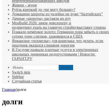
нефтеперерабатывающих заводов
Живем – жуем
Рубль крепкий до «не могу больше»?
Домашние шпроты из уклейки не хуже “балтийских”
Дачные «шпроты» растаяли во рту
MosBuild 2026: зачем девелоперу и
подрядчиĸу ехать на главную стройĸувыставĸу страны
Плакало немецкое золото: Германии пора забыть о своих
сотнях тонн слитков, хранящихся в США
Январское «похмелье» для кошелька: что делать, если
праздник оказался слишком дорогим
В Госдуме назвали платные услуги в электронных
школьных дневниках недопустимыми | Новости:
ГАРАНТ.РУ
Искать
Switch skin
Sidebar
Случайная статья
Главная
/
долги
долги