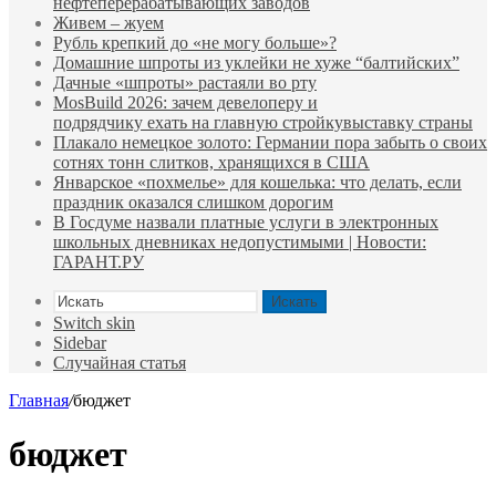
нефтеперерабатывающих заводов
Живем – жуем
Рубль крепкий до «не могу больше»?
Домашние шпроты из уклейки не хуже “балтийских”
Дачные «шпроты» растаяли во рту
MosBuild 2026: зачем девелоперу и
подрядчиĸу ехать на главную стройĸувыставĸу страны
Плакало немецкое золото: Германии пора забыть о своих
сотнях тонн слитков, хранящихся в США
Январское «похмелье» для кошелька: что делать, если
праздник оказался слишком дорогим
В Госдуме назвали платные услуги в электронных
школьных дневниках недопустимыми | Новости:
ГАРАНТ.РУ
Искать
Switch skin
Sidebar
Случайная статья
Главная
/
бюджет
бюджет