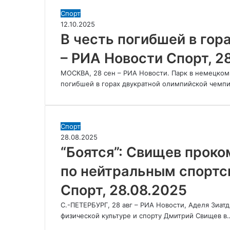
РИА
В
Спорт
Новости
честь
12.10.2025
Спорт,
погибшей
В честь погибшей в гор
25.09.2025
в
– РИА Новости Спорт, 2
горах
Дальмайер
МОСКВА, 28 сен – РИА Новости. Парк в немецком
назовут
погибшей в горах двукратной олимпийской чемп
парк
–
РИА
Новости
“Боятся”:
Спорт
Спорт,
Свищев
28.08.2025
28.09.2025
прокомментировал
“Боятся”: Свищев прок
решение
по нейтральным спортс
IBU
по
Спорт, 28.08.2025
нейтральным
спортсменам
С.-ПЕТЕРБУРГ, 28 авг – РИА Новости, Аделя Зиат
–
физической культуре и спорту Дмитрий Свищев в
РИА