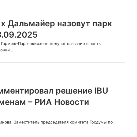
ах Дальмайер назовут парк
8.09.2025
 Гармиш-Партенкирхене получит название в честь
ионки…
омментировал решение IBU
менам – РИА Новости
динова. Заместитель председателя комитета Госдумы по
…