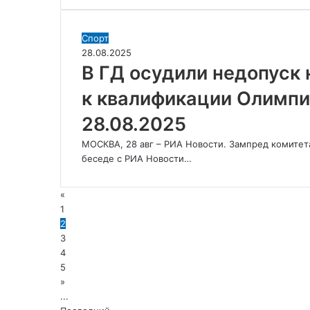
Новости
Спорт,
28.08.2025
В
Спорт
ГД
28.08.2025
осудили
В ГД осудили недопуск
недопуск
к квалификации Олимпи
нейтральных
биатлонистов
28.08.2025
к
квалификации
МОСКВА, 28 авг – РИА Новости. Зампред комитет
Олимпиады
беседе с РИА Новости…
–
РИА
«
Новости
1
Спорт,
2
28.08.2025
3
4
5
»
...