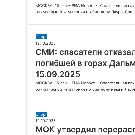
в
МОСКВА, 15 сен – РИА Новости. Спасательная гру
горах
олимпийской чемпионки по биатлону Лауры Даль
Дальмайер
–
РИА
Новости
СМИ:
Спорт
Спорт,
спасатели
12.10.2025
15.09.2025
отказались
СМИ: спасатели отказал
эвакуировать
погибшей в горах Дальм
тело
погибшей
15.09.2025
в
горах
МОСКВА, 15 сен – РИА Новости. Спасательная гру
Дальмайер
олимпийской чемпионки по биатлону немки Лау
–
РИА
Новости
Спорт,
МОК
Спорт
15.09.2025
утвердил
12.10.2025
перераспределение
МОК утвердил перерас
медалей