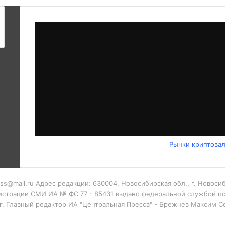
Рынки криптова
ess@mail.ru Адрес редакции: 630004, Новосибирская обл., г. Новос
гистрации СМИ ИА № ФС 77 - 85431 выдано федеральной службой по
 г. Главный редактор ИА "Центральная Пресса" - Брежнев Максим 