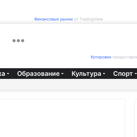
Финансовые рынки
от TradingView
Котировки
предоставле
ка
Образование
Культура
Спорт