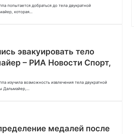
ппа попытается добраться до тела двукратной
майер, которая…
ись эвакуировать тело
айер – РИА Новости Спорт,
ппа изучила возможность извлечения тела двукратной
ры Дальмайер,…
пределение медалей после