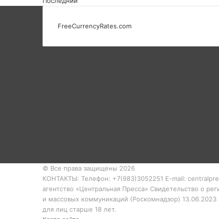
Последний
FreeCurrencyRates.com
© Все права защищены 2026
КОНТАКТЫ: Телефон: +7(983)3052251 E-mail: centralpr
агентство «Центральная Пресса» Свидетельство о ре
и массовых коммуникаций (Роскомнадзор) 13.06.2023
для лиц старше 18 лет.