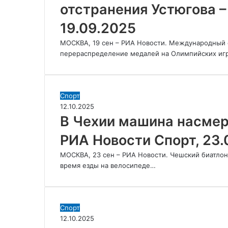
отстранения Устюгова –
после
отстранения
19.09.2025
Устюгова
–
МОСКВА, 19 сен – РИА Новости. Международный 
РИА
перераспределение медалей на Олимпийских игр
Новости
Спорт,
19.09.2025
В
Спорт
Чехии
12.10.2025
машина
В Чехии машина насмер
насмерть
РИА Новости Спорт, 23.
сбила
биатлониста
МОСКВА, 23 сен – РИА Новости. Чешский биатлони
–
время езды на велосипеде…
РИА
Новости
Спорт,
23.09.2025
СМИ:
Спорт
чемпионка
12.10.2025