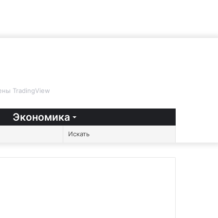
ны TradingView
Экономика
Случайная
Sidebar
Switch
Искать
статья
skin