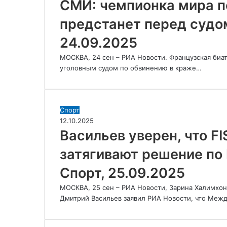
мира
СМИ: чемпионка мира п
по
предстанет перед судом
биатлону
Симон
24.09.2025
предстанет
перед
МОСКВА, 24 сен – РИА Новости. Французская биа
судом
уголовным судом по обвинению в краже…
–
РИА
Новости
Спорт,
Васильев
Спорт
24.09.2025
уверен,
12.10.2025
что
Васильев уверен, что FI
FIS
затягивают решение по
и
IBU
Спорт, 25.09.2025
намеренно
затягивают
МОСКВА, 25 сен – РИА Новости, Зарина Халимхон
решение
Дмитрий Васильев заявил РИА Новости, что Меж
по
России
–