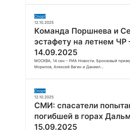
Команда
Спорт
Поршнева
12.10.2025
и
Команда Поршнева и Се
Серохвостова
эстафету на летнем ЧР 
выиграла
эстафету
14.09.2025
на
летнем
МОСКВА, 14 сен – РИА Новости. Бронзовый призе
ЧР
Морилов, Алексей Вагин и Даниил…
–
РИА
Новости
Спорт,
СМИ:
Спорт
14.09.2025
спасатели
12.10.2025
попытаются
СМИ: спасатели попыта
добраться
погибшей в горах Дальм
до
тела
15.09.2025
погибшей