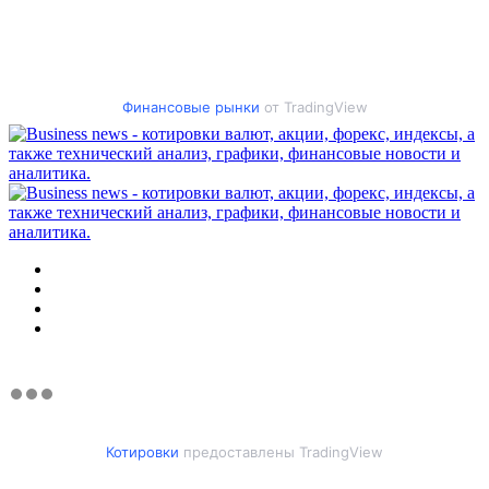
Финансовые рынки
от TradingView
Меню
Искать
Switch
skin
Войти
Котировки
предоставлены TradingView