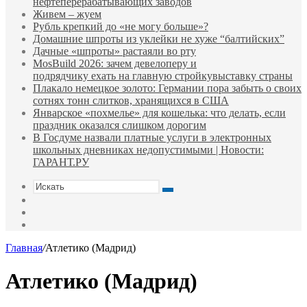
нефтеперерабатывающих заводов
Живем – жуем
Рубль крепкий до «не могу больше»?
Домашние шпроты из уклейки не хуже “балтийских”
Дачные «шпроты» растаяли во рту
MosBuild 2026: зачем девелоперу и
подрядчиĸу ехать на главную стройĸувыставĸу страны
Плакало немецкое золото: Германии пора забыть о своих
сотнях тонн слитков, хранящихся в США
Январское «похмелье» для кошелька: что делать, если
праздник оказался слишком дорогим
В Госдуме назвали платные услуги в электронных
школьных дневниках недопустимыми | Новости:
ГАРАНТ.РУ
Искать
Switch
skin
Sidebar
Случайная
статья
Главная
/
Атлетико (Мадрид)
Атлетико (Мадрид)