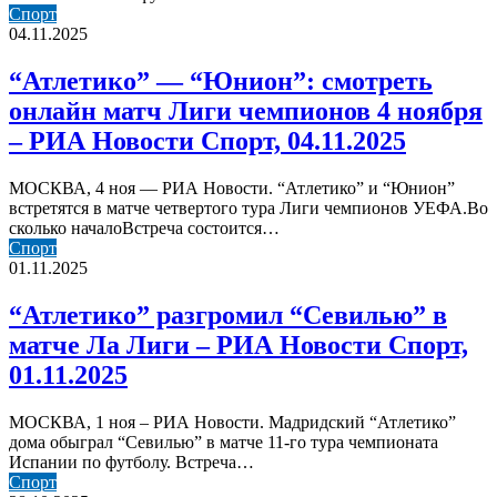
“Атлетико”
Спорт
—
04.11.2025
“Юнион”:
смотреть
“Атлетико” — “Юнион”: смотреть
онлайн
онлайн матч Лиги чемпионов 4 ноября
матч
Лиги
– РИА Новости Спорт, 04.11.2025
чемпионов
4
МОСКВА, 4 ноя — РИА Новости. “Атлетико” и “Юнион”
ноября
встретятся в матче четвертого тура Лиги чемпионов УЕФА.Во
–
сколько началоВстреча состоится…
РИА
“Атлетико”
Спорт
Новости
разгромил
01.11.2025
Спорт,
“Севилью”
04.11.2025
в
“Атлетико” разгромил “Севилью” в
матче
матче Ла Лиги – РИА Новости Спорт,
Ла
Лиги
01.11.2025
–
РИА
МОСКВА, 1 ноя – РИА Новости. Мадридский “Атлетико”
Новости
дома обыграл “Севилью” в матче 11-го тура чемпионата
Спорт,
Испании по футболу. Встреча…
01.11.2025
“Атлетико”
Спорт