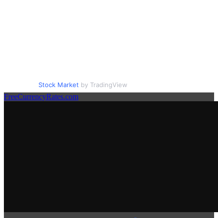
Stock Market
by TradingView
FreeCurrencyRates.com