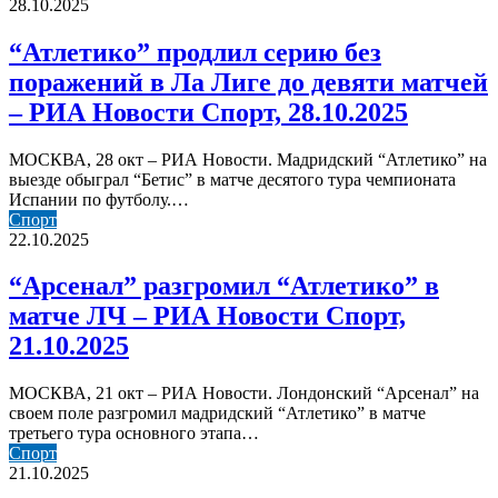
продлил
28.10.2025
серию
без
“Атлетико” продлил серию без
поражений
поражений в Ла Лиге до девяти матчей
в
Ла
– РИА Новости Спорт, 28.10.2025
Лиге
до
МОСКВА, 28 окт – РИА Новости. Мадридский “Атлетико” на
девяти
выезде обыграл “Бетис” в матче десятого тура чемпионата
матчей
Испании по футболу.…
–
“Арсенал”
Спорт
РИА
разгромил
22.10.2025
Новости
“Атлетико”
Спорт,
в
“Арсенал” разгромил “Атлетико” в
28.10.2025
матче
матче ЛЧ – РИА Новости Спорт,
ЛЧ
–
21.10.2025
РИА
Новости
МОСКВА, 21 окт – РИА Новости. Лондонский “Арсенал” на
Спорт,
своем поле разгромил мадридский “Атлетико” в матче
21.10.2025
третьего тура основного этапа…
“Арсенал”
Спорт
—
21.10.2025
“Атлетико”: