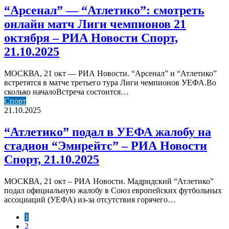
смотреть
“Арсенал” — “Атлетико”: смотреть
онлайн
онлайн матч Лиги чемпионов 21
матч
Лиги
октября – РИА Новости Спорт,
чемпионов
21.10.2025
21
октября
–
МОСКВА, 21 окт — РИА Новости. “Арсенал” и “Атлетико”
РИА
встретятся в матче третьего тура Лиги чемпионов УЕФА.Во
Новости
сколько началоВстреча состоится…
Спорт,
“Атлетико”
Спорт
21.10.2025
подал
21.10.2025
в
УЕФА
“Атлетико” подал в УЕФА жалобу на
жалобу
стадион “Эмирейтс” – РИА Новости
на
стадион
Спорт, 21.10.2025
“Эмирейтс”
–
МОСКВА, 21 окт – РИА Новости. Мадридский “Атлетико”
РИА
подал официальную жалобу в Союз европейских футбольных
Новости
ассоциаций (УЕФА) из-за отсутствия горячего…
Спорт,
21.10.2025
1
2