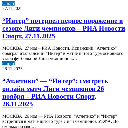
“Интер”
Спорт
потерпел
27.11.2025
первое
поражение
“Интер” потерпел первое поражение в
в
сезоне Лиги чемпионов – РИА Новости
сезоне
Лиги
Спорт, 27.11.2025
чемпионов
–
МОСКВА, 27 ноя – РИА Новости. Испанский “Атлетико”
РИА
обыграл итальянский “Интер” в матче пятого тура основного
Новости
этапа футбольной Лиги чемпионов.…
Спорт,
“Атлетико”
Спорт
27.11.2025
—
26.11.2025
“Интер”:
смотреть
“Атлетико” — “Интер”: смотреть
онлайн
онлайн матч Лиги чемпионов 26
матч
Лиги
ноября – РИА Новости Спорт,
чемпионов
26.11.2025
26
ноября
–
МОСКВА, 26 ноя — РИА Новости. “Атлетико” и “Интер”
РИА
встретятся в матче пятого тура Лиги чемпионов УЕФА. Во
Новости
сколько начало…