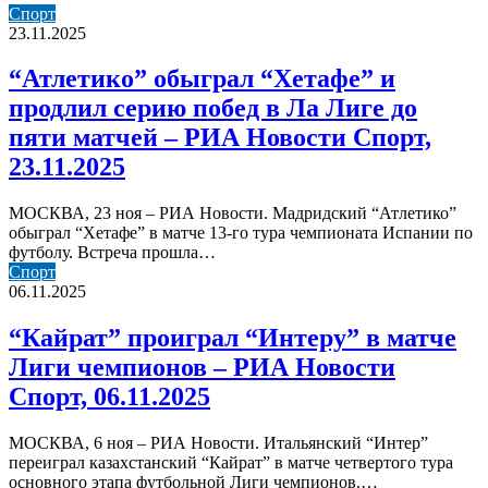
Спорт,
“Атлетико”
Спорт
26.11.2025
обыграл
23.11.2025
“Хетафе”
и
“Атлетико” обыграл “Хетафе” и
продлил
продлил серию побед в Ла Лиге до
серию
побед
пяти матчей – РИА Новости Спорт,
в
23.11.2025
Ла
Лиге
до
МОСКВА, 23 ноя – РИА Новости. Мадридский “Атлетико”
пяти
обыграл “Хетафе” в матче 13-го тура чемпионата Испании по
матчей
футболу. Встреча прошла…
–
“Кайрат”
Спорт
РИА
проиграл
06.11.2025
Новости
“Интеру”
Спорт,
в
“Кайрат” проиграл “Интеру” в матче
23.11.2025
матче
Лиги чемпионов – РИА Новости
Лиги
чемпионов
Спорт, 06.11.2025
–
РИА
МОСКВА, 6 ноя – РИА Новости. Итальянский “Интер”
Новости
переиграл казахстанский “Кайрат” в матче четвертого тура
Спорт,
основного этапа футбольной Лиги чемпионов.…
06.11.2025