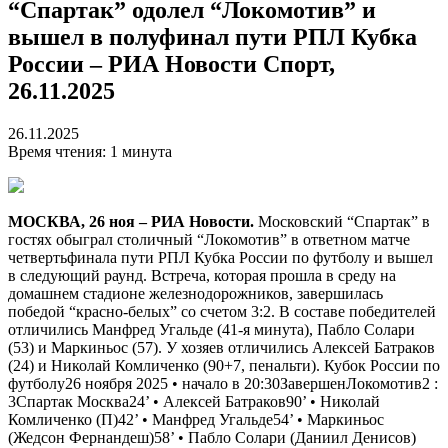
“Спартак” одолел “Локомотив” и
вышел в полуфинал пути РПЛ Кубка
России – РИА Новости Спорт,
26.11.2025
26.11.2025
Время чтения: 1 минута
МОСКВА, 26 ноя – РИА Новости.
Московский “Спартак” в
гостях обыграл столичный “Локомотив” в ответном матче
четвертьфинала пути РПЛ Кубка России по футболу и вышел
в следующий раунд. Встреча, которая прошла в среду на
домашнем стадионе железнодорожников, завершилась
победой “красно-белых” со счетом 3:2. В составе победителей
отличились Манфред Угальде (41-я минута), Пабло Солари
(53) и Маркиньос (57). У хозяев отличились Алексей Батраков
(24) и Николай Комличенко (90+7, пенальти). Кубок России по
футболу26 ноября 2025 • начало в 20:30Завершен
Локомотив
2
:
3
Спартак Москва
24‎’‎ • Алексей Батраков90‎’‎ • Николай
Комличенко (П)42‎’‎ • Манфред Угальде54‎’‎ • Маркиньос
(Жедсон Фернандеш)58‎’‎ • Пабло Солари (Даниил Денисов)