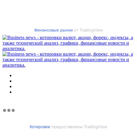
Финансовые рынки
от TradingView
Меню
Искать
Switch
skin
Войти
Котировки
предоставлены TradingView