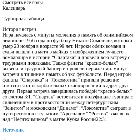
Смотреть все голы
Календарь
Турнирная таблица
История встреч
Игра началась с минуты молчания в память об олимпийском
чемпионе 1956 года по футболу Никите Симоняне, который
умер 23 ноября в возрасте 99 лет. Игроки обеих команд и
судьи вышли на матч в майках с изображением лучшего
бомбардира в истории “Спартака” и провели всю встречу с
траурными повязками. Также фанаты “красно-белых”
вывесили траурный баннер и провели первые пять минут
встречи в тишине в память об экс-футболисте. Перед игрой
фанаты “Спартака” и “Локомотива” приняли решение
отказаться от оскорбительных скандирований в адрес друг
друга. Первая встреча завершилась победой “красно-белых”
со счетом 3:1. “Спартак” встретится в полуфинале турнира с
сильнейшим в противостоянии между петербургским
“Зенитом” и московским “Динамо”, “Локомотив” сыграет в
пути регионов с тульским “Арсеналом”.
“Ростов” взял верх
над “Нефтехимиком” в матче Кубка России22:31
Источник