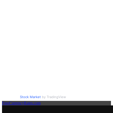
Stock Market
by TradingView
FreeCurrencyRates.com