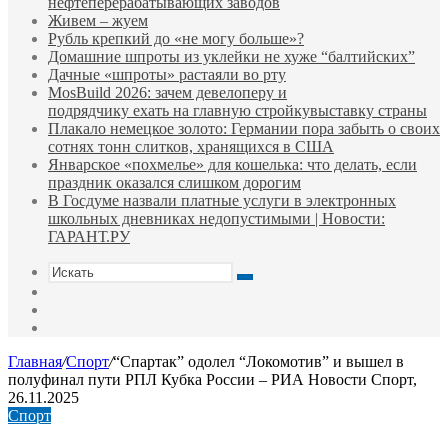
нефтеперерабатывающих заводов
Живем – жуем
Рубль крепкий до «не могу больше»?
Домашние шпроты из уклейки не хуже “балтийских”
Дачные «шпроты» растаяли во рту
MosBuild 2026: зачем девелоперу и
подрядчиĸу ехать на главную стройĸувыставĸу страны
Плакало немецкое золото: Германии пора забыть о своих
сотнях тонн слитков, хранящихся в США
Январское «похмелье» для кошелька: что делать, если
праздник оказался слишком дорогим
В Госдуме назвали платные услуги в электронных
школьных дневниках недопустимыми | Новости:
ГАРАНТ.РУ
Искать
Switch
skin
Sidebar
Случайная
статья
Главная
/
Спорт
/
“Спартак” одолел “Локомотив” и вышел в
полуфинал пути РПЛ Кубка России – РИА Новости Спорт,
26.11.2025
Спорт