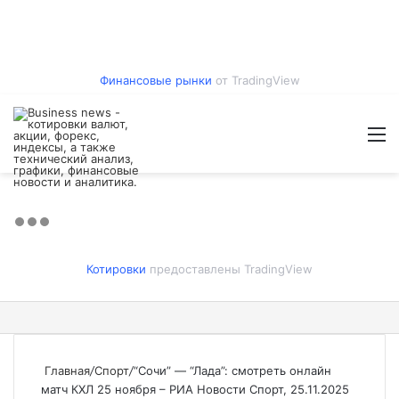
Финансовые рынки
от TradingView
Войти
Switch
Искат
М
skin
Котировки
предоставлены TradingView
Главная
/
Спорт
/
“Сочи” — “Лада”: смотреть онлайн
матч КХЛ 25 ноября – РИА Новости Спорт, 25.11.2025