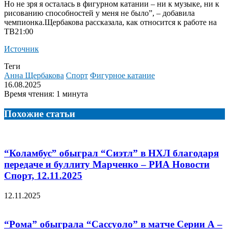
Но не зря я осталась в фигурном катании – ни к музыке, ни к
рисованию способностей у меня не было”, – добавила
чемпионка.
Щербакова рассказала, как относится к работе на
ТВ21:00
Источник
Теги
Анна Щербакова
Спорт
Фигурное катание
16.08.2025
Время чтения: 1 минута
Похожие статьи
“Коламбус” обыграл “Сиэтл” в НХЛ благодаря
передаче и буллиту Марченко – РИА Новости
Спорт, 12.11.2025
12.11.2025
“Рома” обыграла “Сассуоло” в матче Серии А –