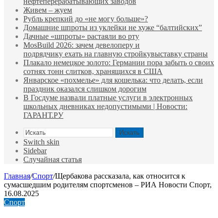
нефтеперерабатывающих заводов
Живем – жуем
Рубль крепкий до «не могу больше»?
Домашние шпроты из уклейки не хуже “балтийских”
Дачные «шпроты» растаяли во рту
MosBuild 2026: зачем девелоперу и
подрядчиĸу ехать на главную стройĸувыставĸу страны
Плакало немецкое золото: Германии пора забыть о своих
сотнях тонн слитков, хранящихся в США
Январское «похмелье» для кошелька: что делать, если
праздник оказался слишком дорогим
В Госдуме назвали платные услуги в электронных
школьных дневниках недопустимыми | Новости:
ГАРАНТ.РУ
Искать
Switch skin
Sidebar
Случайная статья
Главная
/
Спорт
/
Щербакова рассказала, как относится к
сумасшедшим родителям спортсменов – РИА Новости Спорт,
16.08.2025
Спорт