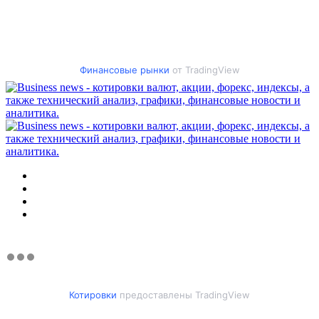
Финансовые рынки
от TradingView
Меню
Искать
Switch
skin
Войти
Котировки
предоставлены TradingView