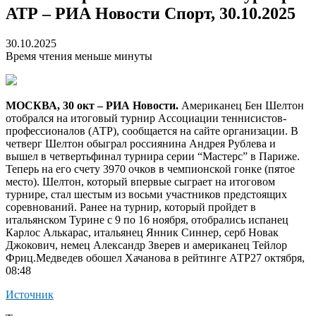
АТР – РИА Новости Спорт, 30.10.2025
30.10.2025
Время чтения меньше минуты
МОСКВА, 30 окт – РИА Новости.
Американец Бен Шелтон
отобрался на итоговый турнир Ассоциации теннисистов-
профессионалов (АТР), сообщается на сайте организации. В
четверг Шелтон обыграл россиянина Андрея Рублева и
вышел в четвертьфинал турнира серии “Мастерс” в Париже.
Теперь на его счету 3970 очков в чемпионской гонке (пятое
место). Шелтон, который впервые сыграет на итоговом
турнире, стал шестым из восьми участников предстоящих
соревнований. Ранее на турнир, который пройдет в
итальянском Турине с 9 по 16 ноября, отобрались испанец
Карлос Алькарас, итальянец Янник Синнер, серб Новак
Джокович, немец Александр Зверев и американец Тейлор
Фриц.
Медведев обошел Хачанова в рейтинге АТР27 октября,
08:48
Источник