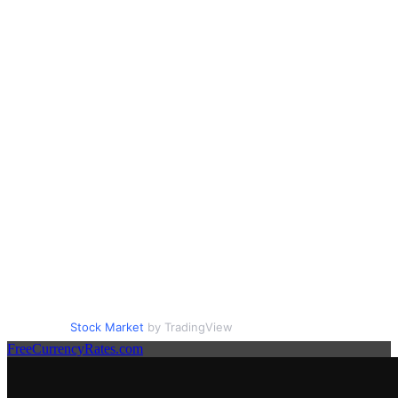
Stock Market
by TradingView
FreeCurrencyRates.com