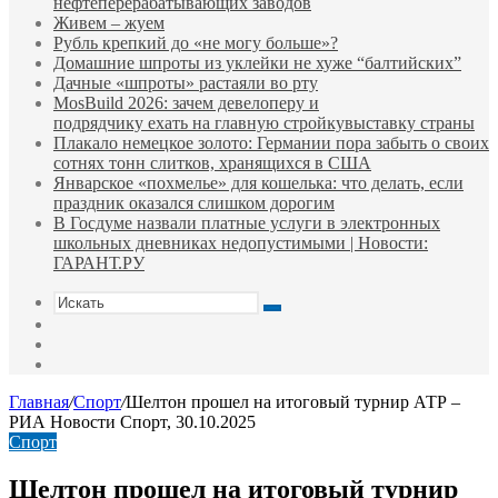
нефтеперерабатывающих заводов
Живем – жуем
Рубль крепкий до «не могу больше»?
Домашние шпроты из уклейки не хуже “балтийских”
Дачные «шпроты» растаяли во рту
MosBuild 2026: зачем девелоперу и
подрядчиĸу ехать на главную стройĸувыставĸу страны
Плакало немецкое золото: Германии пора забыть о своих
сотнях тонн слитков, хранящихся в США
Январское «похмелье» для кошелька: что делать, если
праздник оказался слишком дорогим
В Госдуме назвали платные услуги в электронных
школьных дневниках недопустимыми | Новости:
ГАРАНТ.РУ
Искать
Switch
skin
Sidebar
Случайная
статья
Главная
/
Спорт
/
Шелтон прошел на итоговый турнир АТР –
РИА Новости Спорт, 30.10.2025
Спорт
Шелтон прошел на итоговый турнир