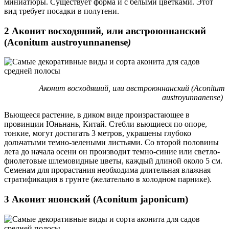
миниатюры. Существует форма и с белыми цветками. Этот
вид требует посадки в полутени.
2 Аконит восходяший, или австроюннанский
(Aconitum austroyunnanense
)
Аконит восходяший, или австроюннанский (Aconitum
austroyunnanense)
Вьющееся растение, в диком виде произрастающее в
провинции Юньнань, Китай. Стебли вьющиеся по опоре,
тонкие, могут достигать 3 метров, украшены глубоко
дольчатыми темно-зелеными листьями. Со второй половины
лета до начала осени он производит темно-синие или светло-
фиолетовые шлемовидные цветы, каждый длиной около 5 см.
Семенам для прорастания необходима длительная влажная
стратификация в грунте (желательно в холодном парнике).
3 Аконит японский (Aconitum japonicum)