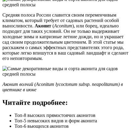
Средняя полоса России славится своим переменчивым
климатом, который требует от садовых растений особой
выносливости.
Аконит
(
Aconitum
), или борец, идеально
подходит для таких условий. Он не только выдерживает
холодные зимы и капризные летние дожди, но и украшает
сад своим продолжительным цветением. В этой статье мы
расскажем о самых эффектных представителях этого рода,
которые легко впишутся в ваш садовый ландшафт и сделают
его неповторимым.
Аконит волчий (Aconitum lycoctonum subsp. neapolitanum) в
цветнике в июне
Читайте подробнее:
Топ-8 высоких прямостоячих аконитов
Топ-5 невысоких видов и форм аконита
Топ-6 вьющихся аконитов