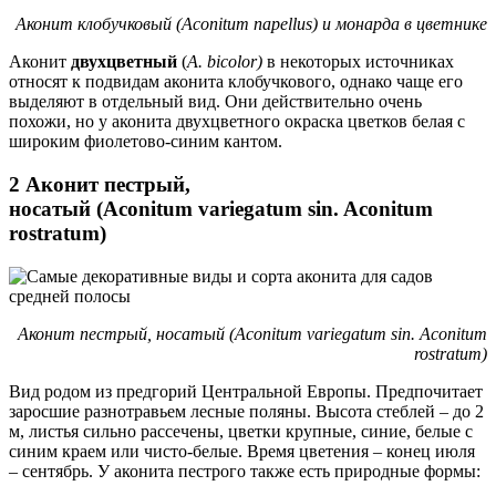
Аконит клобучковый (Aconitum napellus) и монарда в цветнике
Аконит
двухцветный
(
A. bicolor)
в некоторых источниках
относят к подвидам аконита клобучкового, однако чаще его
выделяют в отдельный вид. Они действительно очень
похожи, но у аконита двухцветного окраска цветков белая с
широким фиолетово-синим кантом.
2 Аконит пестрый,
носатый (Aconitum variegatum sin. Aconitum
rostratum)
Аконит пестрый, носатый (Aconitum variegatum sin. Aconitum
rostratum)
Вид родом из предгорий Центральной Европы. Предпочитает
заросшие разнотравьем лесные поляны. Высота стеблей – до 2
м, листья сильно рассечены, цветки крупные, синие, белые с
синим краем или чисто-белые. Время цветения – конец июля
– сентябрь. У аконита пестрого также есть природные формы: