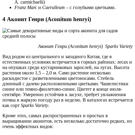
A. carmichaelii)
Franz Marc
и
Caerulleum
– с голубыми цветками.
4 Аконит Генри (Aconitum henryi)
Аконит Генри (Aconitum henryi) Sparks Variety
Вид родом из центрального и западного Китая, где в
естественных условиях встречается в горных районах: лесах и
на опушках среди кустарниковых зарослей, на лугах. Высота
растения около 1,5 – 2,0 м. Само растение несколько
раскидистое с разветвленными цветоносами. Стебель
длинный с далеко расположенными цветками. Чашелистики
синие или темно-фиолетово-синие. Цветет в конце июля-
сентябре. Умеренно устойчив к засухе, требует увлажнения
почвы в жаркую погоду раз в неделю. В каталогах встречается
как сорт
Sparks Variety
.
Кроме этих, самых распространенных и простых в
выращивании аконитов, есть несколько достаточно редких, но
очень эффектных видов: