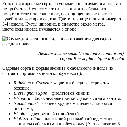
Есть и низкорослые сорта с густыми соцветиями, им подвязка
не требуется. Лучшее место для аконита х сабельного –
полутенистое или солнечное, но защищенное от прямых
лучей в жаркое время суток. Цветет в конце июня, примерно
3-4 недели. Кусты широкие, в диаметре около метра,
цветоносы иногда нуждаются в опоре.
Аконит х сабельный (Aconitum x cammarum),
сорта Bressingham Spire и Bicolor
Садовые сорта и формы аконита х сабельного (иногда их
считают сортами аконита клобучкового):
Rubellum
и
Carneum
– цветки бледные, серовато-
розовые;
Bressingham Spire
– фиолетовов-синий;
Eleonora
– белоснежные цветки с узким синим кантом;
Nachthimmel
– с очень крупными темно-лиловыми
цветками;
Bicolor
– двуцветный сине-белый;
Pink Sensation
– настоящий розовый гибрид между
аконитом сабельным и клобучковым (А. х cammarum Х