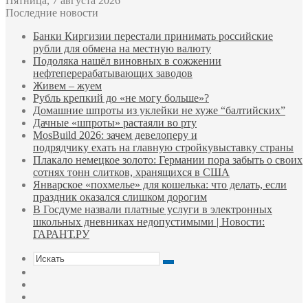
Пятница, 7 августа 2026
Последние новости
Банки Киргизии перестали принимать российские
рубли для обмена на местную валюту
Подоляка нашёл виновных в сожжении
нефтеперерабатывающих заводов
Живем – жуем
Рубль крепкий до «не могу больше»?
Домашние шпроты из уклейки не хуже “балтийских”
Дачные «шпроты» растаяли во рту
MosBuild 2026: зачем девелоперу и
подрядчиĸу ехать на главную стройĸувыставĸу страны
Плакало немецкое золото: Германии пора забыть о своих
сотнях тонн слитков, хранящихся в США
Январское «похмелье» для кошелька: что делать, если
праздник оказался слишком дорогим
В Госдуме назвали платные услуги в электронных
школьных дневниках недопустимыми | Новости:
ГАРАНТ.РУ
Искать
Switch
skin
Sidebar
Случайная