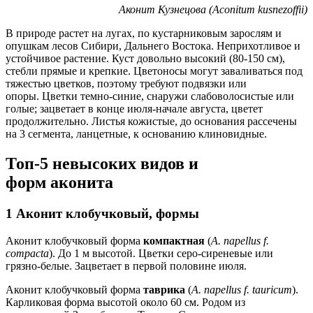
Аконит Кузнецова (Aconitum kusnezoffii)
В природе растет на лугах, по кустарниковым зарослям и
опушкам лесов Сибири, Дальнего Востока. Неприхотливое и
устойчивое растение. Куст довольно высокий (80-150 см),
стебли прямые и крепкие. Цветоносы могут заваливаться под
тяжестью цветков, поэтому требуют подвязки или
опоры. Цветки темно-синие, снаружи слабоволосистые или
голые; зацветает в конце июля-начале августа, цветет
продолжительно. Листья кожистые, до основания рассечены
на 3 сегмента, ланцетные, к основанию клиновидные.
Топ-5 невысоких видов и
форм аконита
1 Аконит клобучковый, формы
Аконит клобучковый форма
компактная
(
A. napellus f.
compacta
). До 1 м высотой. Цветки серо-сиреневые или
грязно-белые. Зацветает в первой половине июля.
Аконит клобучковый форма
таврика
(
A. naрellus f. tauricum
).
Карликовая форма высотой около 60 см. Родом из