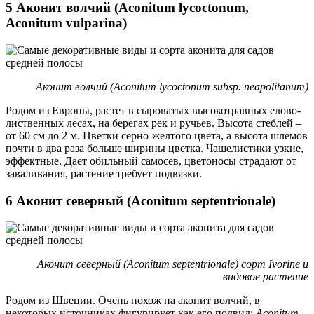
5 Аконит волчий (Aconitum lycoctonum,
Aconitum vulparina)
Аконит волчий (Aconitum lycoctonum subsp. neapolitanum)
Родом из Европы, растет в сыроватых высокотравных елово-
лиственных лесах, на берегах рек и ручьев. Высота стеблей –
от 60 см до 2 м. Цветки серно-желтого цвета, а высота шлемов
почти в два раза больше ширины цветка. Чашелистики узкие,
эффектные. Дает обильный самосев, цветоносы страдают от
заваливания, растение требует подвязки.
6 Аконит северный (Aconitum septentrionale)
Аконит северный (Aconitum septentrionale) сорт Ivorine и
видовое растение
Родом из Швеции. Очень похож на аконит волчий, в
некоторых источниках фигурирует как его подвид:
Aconitum