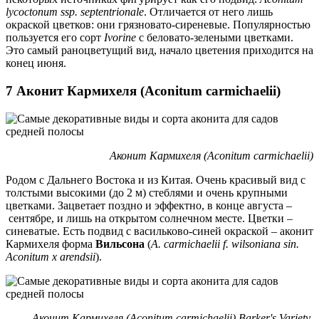
lycoctonum ssp. septentrionale
. Отличается от него лишь
окраской цветков: они грязновато-сиреневые. Популярностью
пользуется его сорт
Ivorine
с беловато-зелеными цветками.
Это самый раноцветущий вид, начало цветения приходится на
конец июня.
7 Аконит Кармихеля (Aconitum carmichaelii)
Аконит Кармихеля (Aconitum сarmichaelii)
Родом с Дальнего Востока и из Китая. Очень красивый вид с
толстыми высокими (до 2 м) стеблями и очень крупными
цветками. Зацветает поздно и эффектно, в конце августа –
сентябре, и лишь на открытом солнечном месте. Цветки –
синеватые. Есть подвид с васильково-синей окраской – аконит
Кармихеля форма
Вильсона
(
A. сarmichaelii f. wilsoniana sin.
Aconitum x arendsii
).
Аконит Кармихеля (Aconitum сarmichaelii) Barker's Variety