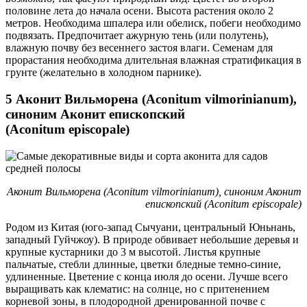
половине лета до начала осени. Высота растения около 2
метров. Необходима шпалера или обелиск, побеги необходимо
подвязать. Предпочитает ажурную тень (или полутень),
влажную почву без весеннего застоя влаги. Семенам для
прорастания необходима длительная влажная стратификация в
грунте (желательно в холодном парнике).
5 Аконит Вильморена (Aconitum vilmorinianum),
синоним Аконит епископский
(Aconitum episcopale)
Аконит Вильморена (Aconitum vilmorinianum), синоним Аконит
епископский (Aconitum episcopale)
Родом из Китая (юго-запад Сычуани, центральный Юньнань,
западный Гуйчжоу). В природе обвивает небольшие деревья и
крупные кустарники до 3 м высотой. Листья крупные
пальчатые, стебли длинные, цветки бледные темно-синие,
удлиненные. Цветение с конца июля до осени. Лучше всего
выращивать как клематис: на солнце, но с притенением
корневой зоны, в плодородной дренированной почве с