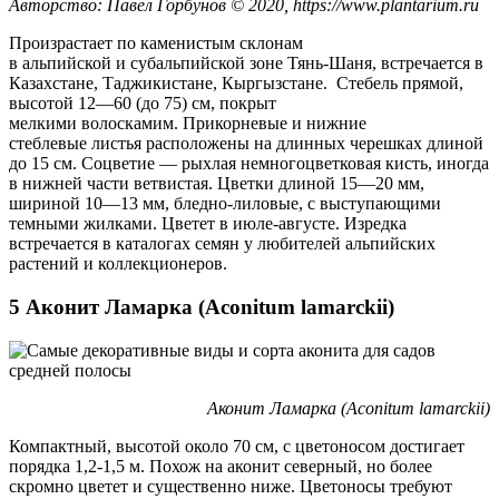
Авторство: Павел Горбунов © 2020, https://www.plantarium.ru
Произрастает по каменистым склонам
в альпийской и субальпийской зоне Тянь-Шаня, встречается в
Казахстане, Таджикистане, Кыргызстане. Стебель прямой,
высотой 12—60 (до 75) см, покрыт
мелкими волоскамим. Прикорневые и нижние
стеблевые листья расположены на длинных черешках длиной
до 15 см. Соцветие — рыхлая немногоцветковая кисть, иногда
в нижней части ветвистая. Цветки длиной 15—20 мм,
шириной 10—13 мм, бледно-лиловые, с выступающими
темными жилками. Цветет в июле-августе. Изредка
встречается в каталогах семян у любителей альпийских
растений и коллекционеров.
5 Аконит Ламарка (Aconitum lamarckii)
Аконит Ламарка (Aconitum lamarckii)
Компактный, высотой около 70 см, с цветоносом достигает
порядка 1,2-1,5 м. Похож на аконит северный, но более
скромно цветет и существенно ниже. Цветоносы требуют