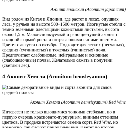
Аконит японский (Aconitum japonicum)
Вид родом из Китая и Японии, где растет в лесах, опушках
леса, у ручьев на высоте 500–1500 метров. Изогнутые стебли с
темно-зелеными блестящими кожистыми листьями, высота
около 1,5 м. Малоиспользуемый и рано цветущий аконит с
изящной формой роста и потрясающими синими цветами.
Цветет с августа по октябрь. Подходит для легких (песчаных),
средних (суглинистых) и тяжелых (глинистых) почв.
Предпочитает слабокислые, нейтральные и основные
(слабощелочные) почвы. Желательно сажать в полутени
(светлый лес).
4 Аконит Хемсли (Aconitum hemsleyanum)
Аконит Хемсли (Aconitum hemsleyanum) Red Wine
Интересен не только вьющимися тонкими стеблями, но в
первую очередь красновато-пурпурным, винным оттенком
цветков. В продаже встречаются семена сорта
Red Wine
, но
возможно, так фасуют природный вид. Цветет во второй