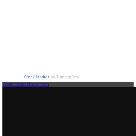
Stock Market
by TradingView
FreeCurrencyRates.com