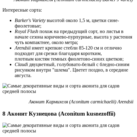
Интересные сорта:
Barker's Variety
высотой около 1,5 м, цветки сине-
фиолетовые;
Royal Flush
похож на предыдущий сорт, но листья в
начале сезона коричнево-пурпурные, высота у растения
чуть компактнее, около метра;
Arendsii
имеет крепкие стебли 85-120 см и отлично
подходит для срезки благодаря коротким,
плотным кистям темных фиолетово-синих цветков;
Claudi
двуцветный, голубовато-белый с бледно-синим
рисунком внутри "шлема". Цветет поздно, в середине
августа.
Аконит Кармихеля (Aconitum сarmichaelii) Arendsii
8 Аконит Кузнецова (Aconitum kusnezoffii)