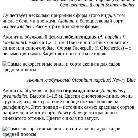
белоцветковый сорт Schneewittchen
Существует несколько природных форм этого вида, в том
числе с белыми цветками
Albidum
и белоцветковый сорт
Schneewittchen
. Рассмотрим подробнее формы:
Аконит клобучковый форма
лобелиевидная
(
A. napellus f.
lobelianum
). Высота 1,2–1,5 м. Цветки в плотных соцветиях
синие или сине-голубые. Форма Глечерайз (f. Glecherries) – с
белыми цветками. Зацветают они в начале июля.
Аконит клобучковый (Aconitum napellus) Newry Blue
Аконит клобучковый форма
пирамидальная
(
A. napellus f.
pyramidalis
). Высота 1–1,5 м. Цветки фиолетово-синие, очень
крупные, издалека растение вообще похоже больше на
дельфиниум. Этот подвид – источник самых красивых сортов,
например, цветки у сорта
Newry Blue
цвета красивого
синеватого оттенка. Цветет с июля по август.