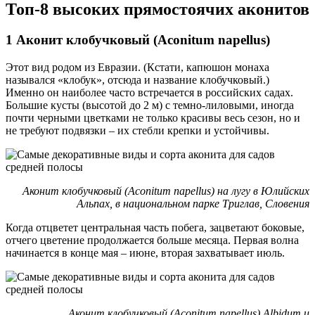
Топ-8 высоких прямостоячих аконитов
1 Аконит клобучковый (Aconitum napellus)
Этот вид родом из Евразии. (Кстати, капюшон монаха
назывался «клобук», отсюда и название клобучковый.)
Именно он наиболее часто встречается в российских садах.
Большие кусты (высотой до 2 м) с темно-лиловыми, иногда
почти черными цветками не только красивы весь сезон, но и
не требуют подвязки – их стебли крепки и устойчивы.
Аконит клобучковый (Aconitum napellus)
на лугу в Юлийских
Альпах, в национальном парке Триглав, Словения
Когда отцветет центральная часть побега, зацветают боковые,
отчего цветение продолжается больше месяца. Первая волна
начинается в конце мая – июне, вторая захватывает июль.
Аконит клобучковый (Aconitum napellus) Albidum и