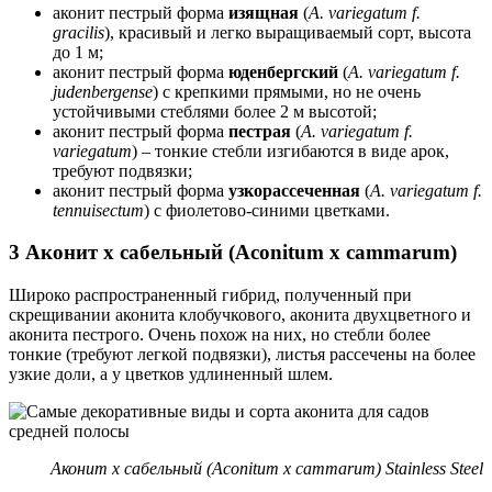
аконит пестрый форма
изящная
(
A. variegatum f.
gracilis
), красивый и легко выращиваемый сорт, высота
до 1 м;
аконит пестрый форма
юденбергский
(
A. variegatum f.
judenbergense
) с крепкими прямыми, но не очень
устойчивыми стеблями более 2 м высотой;
аконит пестрый форма
пестрая
(
A. variegatum f.
variegatum
) – тонкие стебли изгибаются в виде арок,
требуют подвязки;
аконит пестрый форма
узкорассеченная
(
A. variegatum f.
tennuisectum
) с фиолетово-синими цветками.
3 Аконит х сабельный (Aconitum x cammarum)
Широко распространенный гибрид, полученный при
скрещивании аконита клобучкового, аконита двухцветного и
аконита пестрого. Очень похож на них, но стебли более
тонкие (требуют легкой подвязки), листья рассечены на более
узкие доли, а у цветков удлиненный шлем.
Аконит х сабельный (Aconitum x cammarum) Stainless Steel