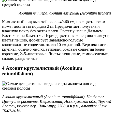
Аконит Фишера, аконит лазурный (Aconitum fischeri)
Компактный вид высотой около 40-60 см, но с цветоносом
может достигать порядка 2 м. Предпочитает полутень и
влажную почву без застоя влаги. Растет у нас на Дальнем
Востоке и на Камчатке. Период цветения конец июня-август,
цветет пышно, формирует лавандово-голубые
колосовидные соцветия. около 10 см длиной. Верхняя кисть
крупная, обычно многоцветковая; боковые соцветия более
короткие, 2–5–цветковые. Листья глянцевые, темно-зеленые,
сильно разделенные.
4 Аконит круглолистный (Aconitum
rotundifolium)
Аконит круглолистный (Aconitum rotundifolium). На фото:
Цветущее растение. Кыргызстан, Иссыкульская обл., Терскей
Алатау, южнее пер. Чон-Ашуу, 3700 м н.у.м., альпийский луг.
19.07.2016.