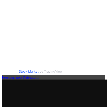
Stock Market
by TradingView
FreeCurrencyRates.com