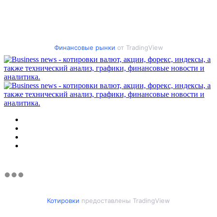
Финансовые рынки
от TradingView
Меню
Искать
Switch
skin
Войти
Котировки
предоставлены TradingView