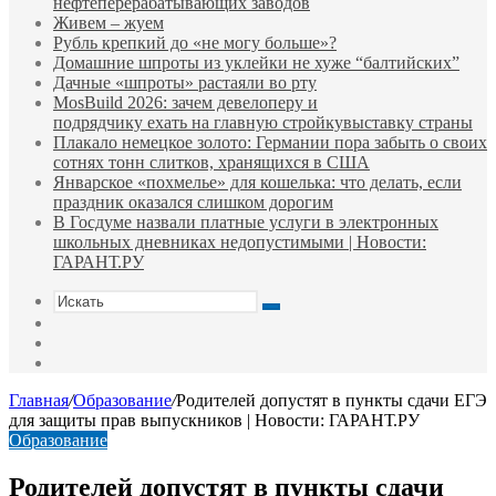
нефтеперерабатывающих заводов
Живем – жуем
Рубль крепкий до «не могу больше»?
Домашние шпроты из уклейки не хуже “балтийских”
Дачные «шпроты» растаяли во рту
MosBuild 2026: зачем девелоперу и
подрядчиĸу ехать на главную стройĸувыставĸу страны
Плакало немецкое золото: Германии пора забыть о своих
сотнях тонн слитков, хранящихся в США
Январское «похмелье» для кошелька: что делать, если
праздник оказался слишком дорогим
В Госдуме назвали платные услуги в электронных
школьных дневниках недопустимыми | Новости:
ГАРАНТ.РУ
Искать
Switch
skin
Sidebar
Случайная
статья
Главная
/
Образование
/
Родителей допустят в пункты сдачи ЕГЭ
для защиты прав выпускников | Новости: ГАРАНТ.РУ
Образование
Родителей допустят в пункты сдачи