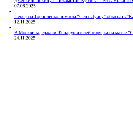
Дженкинс покинул “Локомотив-Кубань” – РИА Новости С
07.06.2025
Передача Торопченко помогла “Сент-Луису” обыграть “К
12.11.2025
В Москве задержали 95 нарушителей порядка на матче “
24.11.2025