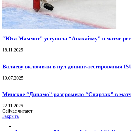
“Юта Маммот” уступила “Анахайму” в матче рег
18.11.2025
Валиеву включили в пул допинг-тестирования ISU
10.07.2025
Минское “Динамо” разгромило “Спартак” в матч
22.11.2025
Сейчас читают
Закрыть