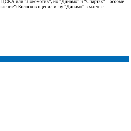
га, ЦСКА или “Локомотив”, но “Динамо” и “Спартак” – особые
тление”: Колосков оценил игру “Динамо” в матче с