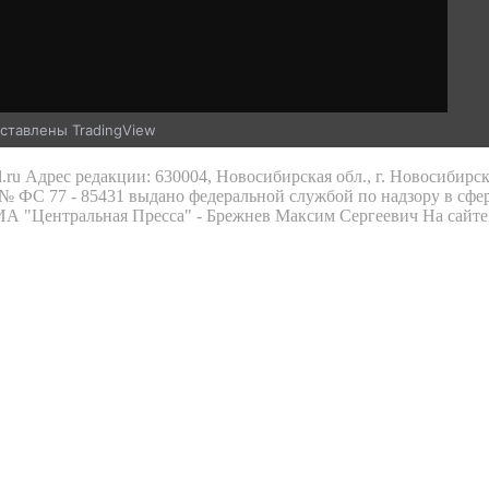
ставлены TradingView
.ru Адрес редакции: 630004, Новосибирская обл., г. Новосибирс
 ФС 77 - 85431 выдано федеральной службой по надзору в сфе
 ИА "Центральная Пресса" - Брежнев Максим Сергеевич На сайте