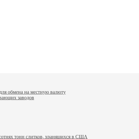
для обмена на местную валюту
вающих заводов
 сотнях тонн слитков, хранящихся в США