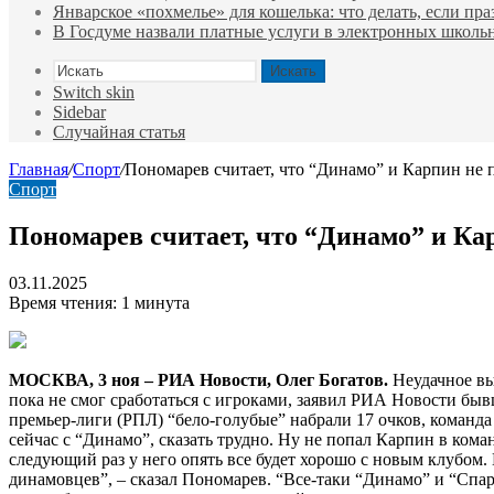
Январское «похмелье» для кошелька: что делать, если пр
В Госдуме назвали платные услуги в электронных школ
Искать
Switch skin
Sidebar
Случайная статья
Главная
/
Спорт
/
Пономарев считает, что “Динамо” и Карпин не п
Спорт
Пономарев считает, что “Динамо” и Кар
03.11.2025
Время чтения: 1 минута
МОСКВА, 3 ноя – РИА Новости, Олег Богатов.
Неудачное вы
пока не смог сработаться с игроками, заявил РИА Новости б
премьер-лиги (РПЛ) “бело-голубые” набрали 17 очков, команда
сейчас с “Динамо”, сказать трудно. Ну не попал Карпин в коман
следующий раз у него опять все будет хорошо с новым клубом. 
динамовцев”, – сказал Пономарев. “Все-таки “Динамо” и “Спар