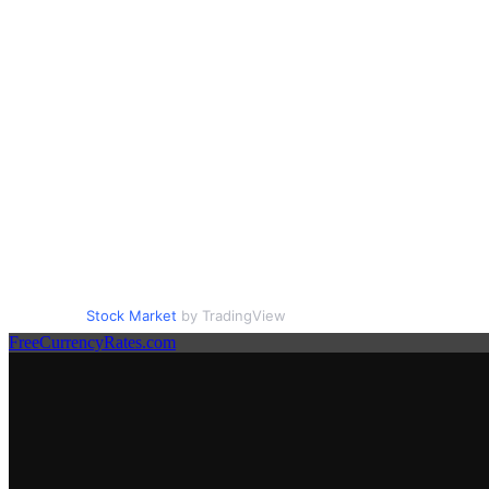
Stock Market
by TradingView
FreeCurrencyRates.com