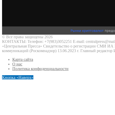
Рынки криптовалют
предо
© Все права защищены 2026
КОНТАКТЫ: Телефон: +7(983)3052251 E-mail: centralpress@mail
«Центральная Пресса» Свидетельство о регистрации СМИ ИА №
коммуникаций (Роскомнадзор) 13.06.2023 г. Главный редактор
Карта сайта
О нас
Политика конфиденциальности
Кнопка «Наверх»