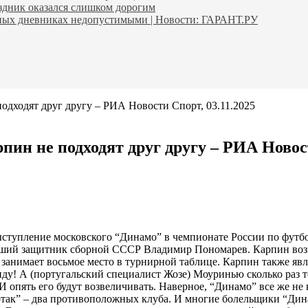
аздник оказался слишком дорогим
ьных дневниках недопустимыми | Новости: ГАРАНТ.РУ
одходят друг другу – РИА Новости Спорт, 03.11.2025
пин не подходят друг другу – РИА Новост
ступление московского “Динамо” в чемпионате России по футбо
ывший защитник сборной СССР Владимир Пономарев. Карпин возг
 занимает восьмое место в турнирной таблице. Карпин также яв
ду! А (португальский специалист Жозе) Моуринью сколько раз то 
И опять его будут возвеличивать. Наверное, “Динамо” все же не
так” – два противоположных клуба. И многие болельщики “Динам