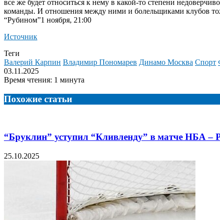
все же будет относиться к нему в какой-то степени недоверчи
команды. И отношения между ними и болельщиками клубов тоже
“Рубином”1 ноября, 21:00
Источник
Теги
Валерий Карпин
Владимир Пономарев
Динамо Москва
Спорт
03.11.2025
Время чтения: 1 минута
Похожие статьи
“Бруклин” уступил “Кливленду” в матче НБА – Р
25.10.2025