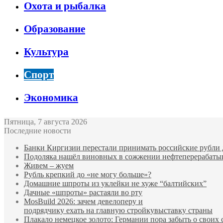
Охота и рыбалка
Образование
Культура
Спорт
Экономика
Пятница, 7 августа 2026
Последние новости
Банки Киргизии перестали принимать российские рубли 
Подоляка нашёл виновных в сожжении нефтеперерабаты
Живем – жуем
Рубль крепкий до «не могу больше»?
Домашние шпроты из уклейки не хуже “балтийских”
Дачные «шпроты» растаяли во рту
MosBuild 2026: зачем девелоперу и
подрядчиĸу ехать на главную стройĸувыставĸу страны
Плакало немецкое золото: Германии пора забыть о своих