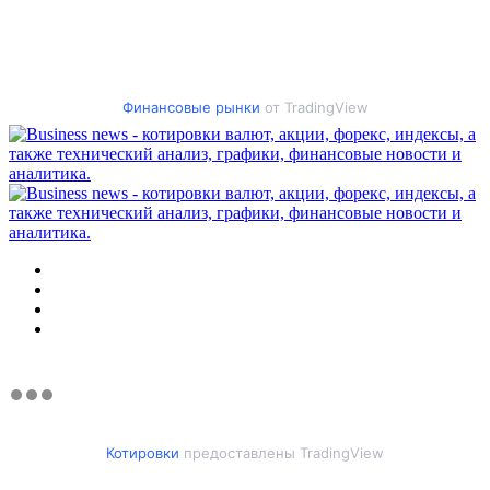
Финансовые рынки
от TradingView
Меню
Искать
Switch
skin
Войти
Котировки
предоставлены TradingView