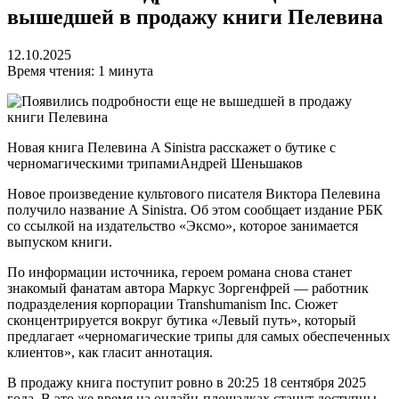
вышедшей в продажу книги Пелевина
12.10.2025
Время чтения: 1 минута
Новая книга Пелевина A Sinistra расскажет о бутике с
черномагическими трипами
Андрей Шеньшаков
Новое произведение культового писателя Виктора Пелевина
получило название A Sinistra. Об этом сообщает издание РБК
со ссылкой на издательство «Эксмо», которое занимается
выпуском книги.
По информации источника, героем романа снова станет
знакомый фанатам автора Маркус Зоргенфрей — работник
подразделения корпорации Transhumanism Inc. Сюжет
сконцентрируется вокруг бутика «Левый путь», который
предлагает «черномагические трипы для самых обеспеченных
клиентов», как гласит аннотация.
В продажу книга поступит ровно в 20:25 18 сентября 2025
года. В это же время на онлайн-площадках станут доступны