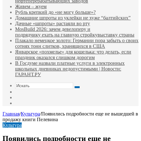
нефтеперерабатывающих заводов
Живем – жуем
Рубль крепкий до «не могу больше»?
Домашние шпроты из уклейки не хуже “балтийских”
Дачные «шпроты» растаяли во рту
MosBuild 2026: зачем девелоперу и
подрядчиĸу ехать на главную стройĸувыставĸу страны
Плакало немецкое золото: Германии пора забыть о своих
сотнях тонн слитков, хранящихся в США
Январское «похмелье» для кошелька: что делать, если
праздник оказался слишком дорогим
В Госдуме назвали платные услуги в электронных
школьных дневниках недопустимыми | Новости:
ГАРАНТ.РУ
Искать
Switch
skin
Sidebar
Случайная
статья
Главная
/
Культура
/
Появились подробности еще не вышедшей в
продажу книги Пелевина
Культура
Появились подробности еще не