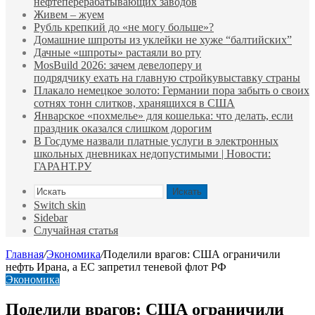
нефтеперерабатывающих заводов
Живем – жуем
Рубль крепкий до «не могу больше»?
Домашние шпроты из уклейки не хуже “балтийских”
Дачные «шпроты» растаяли во рту
MosBuild 2026: зачем девелоперу и
подрядчиĸу ехать на главную стройĸувыставĸу страны
Плакало немецкое золото: Германии пора забыть о своих
сотнях тонн слитков, хранящихся в США
Январское «похмелье» для кошелька: что делать, если
праздник оказался слишком дорогим
В Госдуме назвали платные услуги в электронных
школьных дневниках недопустимыми | Новости:
ГАРАНТ.РУ
Искать
Switch skin
Sidebar
Случайная статья
Главная
/
Экономика
/
Поделили врагов: США ограничили
нефть Ирана, а ЕС запретил теневой флот РФ
Экономика
Поделили врагов: США ограничили