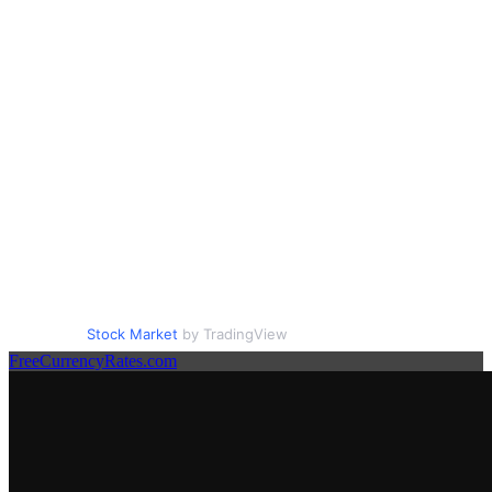
Stock Market
by TradingView
FreeCurrencyRates.com